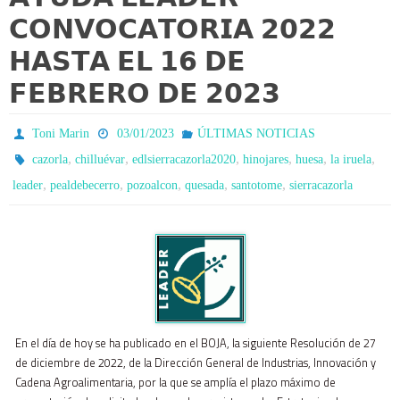
𝗖𝗢𝗡𝗩𝗢𝗖𝗔𝗧𝗢𝗥𝗜𝗔 𝟮𝟬𝟮𝟮
𝗛𝗔𝗦𝗧𝗔 𝗘𝗟 𝟭𝟲 𝗗𝗘
𝗙𝗘𝗕𝗥𝗘𝗥𝗢 𝗗𝗘 𝟮𝟬𝟮𝟯
Toni Marin
03/01/2023
ÚLTIMAS NOTICIAS
,
,
,
,
,
,
cazorla
chilluévar
edlsierracazorla2020
hinojares
huesa
la iruela
,
,
,
,
,
leader
pealdebecerro
pozoalcon
quesada
santotome
sierracazorla
En el día de hoy se ha publicado en el BOJA, la siguiente Resolución de 27
de diciembre de 2022, de la Dirección General de Industrias, Innovación y
Cadena Agroalimentaria, por la que se amplía el plazo máximo de