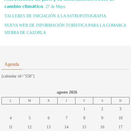
𝗰𝗮𝗺𝗯𝗶𝗼 𝗰𝗹𝗶𝗺𝗮́𝘁𝗶𝗰𝗼. 27 de Mayo.
TALLERES DE INICIACIÓN A LA ASTROFOTOGRAFIA
NUEVA WEB DE INFORMACIÓN TURÍSTICA PARA LA COMARCA
SIERRA DE CAZORLA
Agenda
[calendar id="558"]
agosto 2026
L
M
X
J
V
S
D
1
2
3
4
5
6
7
8
9
10
11
12
13
14
15
16
17