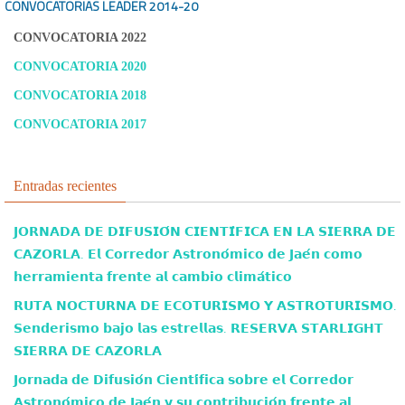
CONVOCATORIAS LEADER
2014-20
CONVOCATORIA 2022
CONVOCATORIA 2020
CONVOCATORIA 2018
CONVOCATORIA 2017
Entradas recientes
𝗝𝗢𝗥𝗡𝗔𝗗𝗔 𝗗𝗘 𝗗𝗜𝗙𝗨𝗦𝗜𝗢́𝗡 𝗖𝗜𝗘𝗡𝗧𝗜́𝗙𝗜𝗖𝗔 𝗘𝗡 𝗟𝗔 𝗦𝗜𝗘𝗥𝗥𝗔 𝗗𝗘
𝗖𝗔𝗭𝗢𝗥𝗟𝗔. 𝗘𝗹 𝗖𝗼𝗿𝗿𝗲𝗱𝗼𝗿 𝗔𝘀𝘁𝗿𝗼𝗻𝗼́𝗺𝗶𝗰𝗼 𝗱𝗲 𝗝𝗮𝗲́𝗻 𝗰𝗼𝗺𝗼
𝗵𝗲𝗿𝗿𝗮𝗺𝗶𝗲𝗻𝘁𝗮 𝗳𝗿𝗲𝗻𝘁𝗲 𝗮𝗹 𝗰𝗮𝗺𝗯𝗶𝗼 𝗰𝗹𝗶𝗺𝗮́𝘁𝗶𝗰𝗼
𝗥𝗨𝗧𝗔 𝗡𝗢𝗖𝗧𝗨𝗥𝗡𝗔 𝗗𝗘 𝗘𝗖𝗢𝗧𝗨𝗥𝗜𝗦𝗠𝗢 𝗬 𝗔𝗦𝗧𝗥𝗢𝗧𝗨𝗥𝗜𝗦𝗠𝗢.
𝗦𝗲𝗻𝗱𝗲𝗿𝗶𝘀𝗺𝗼 𝗯𝗮𝗷𝗼 𝗹𝗮𝘀 𝗲𝘀𝘁𝗿𝗲𝗹𝗹𝗮𝘀. 𝗥𝗘𝗦𝗘𝗥𝗩𝗔 𝗦𝗧𝗔𝗥𝗟𝗜𝗚𝗛𝗧
𝗦𝗜𝗘𝗥𝗥𝗔 𝗗𝗘 𝗖𝗔𝗭𝗢𝗥𝗟𝗔
𝗝𝗼𝗿𝗻𝗮𝗱𝗮 𝗱𝗲 𝗗𝗶𝗳𝘂𝘀𝗶𝗼́𝗻 𝗖𝗶𝗲𝗻𝘁𝗶́𝗳𝗶𝗰𝗮 𝘀𝗼𝗯𝗿𝗲 𝗲𝗹 𝗖𝗼𝗿𝗿𝗲𝗱𝗼𝗿
𝗔𝘀𝘁𝗿𝗼𝗻𝗼́𝗺𝗶𝗰𝗼 𝗱𝗲 𝗝𝗮𝗲́𝗻 𝘆 𝘀𝘂 𝗰𝗼𝗻𝘁𝗿𝗶𝗯𝘂𝗰𝗶𝗼́𝗻 𝗳𝗿𝗲𝗻𝘁𝗲 𝗮𝗹