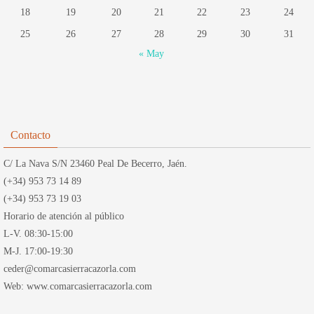
18
19
20
21
22
23
24
25
26
27
28
29
30
31
« May
Contacto
C/ La Nava S/N 23460 Peal De Becerro, Jaén.
(+34) 953 73 14 89
(+34) 953 73 19 03
Horario de atención al público
L-V. 08:30-15:00
M-J. 17:00-19:30
ceder@comarcasierracazorla.com
Web: www.comarcasierracazorla.com