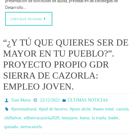
presentación de solicitudes de ayuda, previstas en las Estrategias de
Desarrollo…
CONTINUE READING
“¿Y TÚ QUE QUIERES SER DE
MAYOR EN TU PUEBLO?”.
PROYECTO PROPIO GDR
SIERRA DE CAZORLA:
EMPLEO JOVEN.
Toni Marin
22/12/2022
ÚLTIMAS NOTICIAS
,
,
,
,
,
#juventudrural
#peal de becerro
#pozo alcón
#santo tomé
cazorla
,
,
,
,
,
,
chilluévar
edlsierracazorla2020
hinojares
huesa
la iruela
leader
,
quesada
sierracazorla