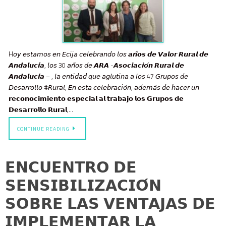
H𝘰𝘺 𝘦𝘴𝘵𝘢𝘮𝘰𝘴 𝘦𝘯 𝘌𝘤𝘪𝘫𝘢 𝘤𝘦𝘭𝘦𝘣𝘳𝘢𝘯𝘥𝘰 𝘭𝘰𝘴 𝙖𝙣̃𝙤𝙨 𝙙𝙚 𝙑𝙖𝙡𝙤𝙧 𝙍𝙪𝙧𝙖𝙡 𝙙𝙚
𝘼𝙣𝙙𝙖𝙡𝙪𝙘𝙞́𝙖, 𝘭𝘰𝘴 30 𝘢𝘯̃𝘰𝘴 𝘥𝘦 𝘼𝙍𝘼 -𝘼𝙨𝙤𝙘𝙞𝙖𝙘𝙞𝙤́𝙣 𝙍𝙪𝙧𝙖𝙡 𝙙𝙚
𝘼𝙣𝙙𝙖𝙡𝙪𝙘𝙞́𝙖 – , 𝘭𝘢 𝘦𝘯𝘵𝘪𝘥𝘢𝘥 𝘲𝘶𝘦 𝘢𝘨𝘭𝘶𝘵𝘪𝘯𝘢 𝘢 𝘭𝘰𝘴 47 𝘎𝘳𝘶𝘱𝘰𝘴 𝘥𝘦
𝘋𝘦𝘴𝘢𝘳𝘳𝘰𝘭𝘭𝘰 #𝘙𝘶𝘳𝘢𝘭, 𝘌𝘯 𝘦𝘴𝘵𝘢 𝘤𝘦𝘭𝘦𝘣𝘳𝘢𝘤𝘪𝘰́𝘯, 𝘢𝘥𝘦𝘮𝘢́𝘴 𝘥𝘦 𝘩𝘢𝘤𝘦𝘳 𝘶𝘯
𝗿𝗲𝗰𝗼𝗻𝗼𝗰𝗶𝗺𝗶𝗲𝗻𝘁𝗼 𝗲𝘀𝗽𝗲𝗰𝗶𝗮𝗹 𝗮𝗹 𝘁𝗿𝗮𝗯𝗮𝗷𝗼 𝗹𝗼𝘀 𝗚𝗿𝘂𝗽𝗼𝘀 𝗱𝗲
𝗗𝗲𝘀𝗮𝗿𝗿𝗼𝗹𝗹𝗼 𝗥𝘂𝗿𝗮𝗹,…
CONTINUE READING
𝗘𝗡𝗖𝗨𝗘𝗡𝗧𝗥𝗢 𝗗𝗘
𝗦𝗘𝗡𝗦𝗜𝗕𝗜𝗟𝗜𝗭𝗔𝗖𝗜𝗢́𝗡
𝗦𝗢𝗕𝗥𝗘 𝗟𝗔𝗦 𝗩𝗘𝗡𝗧𝗔𝗝𝗔𝗦 𝗗𝗘
𝗜𝗠𝗣𝗟𝗘𝗠𝗘𝗡𝗧𝗔𝗥 𝗟𝗔