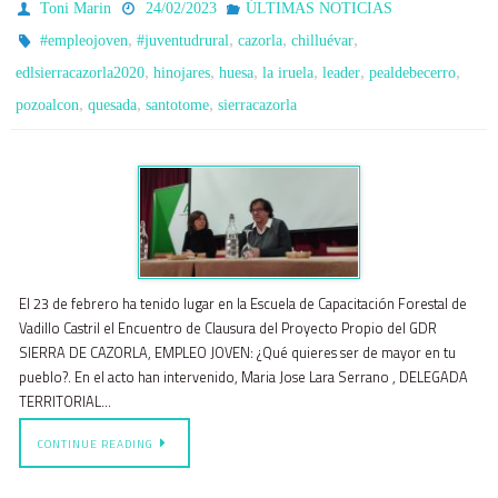
Toni Marin
24/02/2023
ÚLTIMAS NOTICIAS
,
,
,
,
#empleojoven
#juventudrural
cazorla
chilluévar
,
,
,
,
,
,
edlsierracazorla2020
hinojares
huesa
la iruela
leader
pealdebecerro
,
,
,
pozoalcon
quesada
santotome
sierracazorla
El 23 de febrero ha tenido lugar en la Escuela de Capacitación Forestal de
Vadillo Castril el Encuentro de Clausura del Proyecto Propio del GDR
SIERRA DE CAZORLA, EMPLEO JOVEN: ¿Qué quieres ser de mayor en tu
pueblo?. En el acto han intervenido, Maria Jose Lara Serrano , DELEGADA
TERRITORIAL…
CONTINUE READING