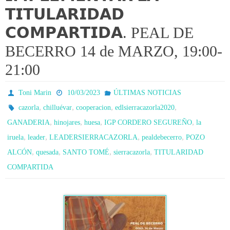
𝗧𝗜𝗧𝗨𝗟𝗔𝗥𝗜𝗗𝗔𝗗
𝗖𝗢𝗠𝗣𝗔𝗥𝗧𝗜𝗗𝗔. PEAL DE
BECERRO 14 de MARZO, 19:00-
21:00
Toni Marin
10/03/2023
ÚLTIMAS NOTICIAS
,
,
,
,
cazorla
chilluévar
cooperacion
edlsierracazorla2020
,
,
,
,
GANADERIA
hinojares
huesa
IGP CORDERO SEGUREÑO
la
,
,
,
,
iruela
leader
LEADERSIERRACAZORLA
pealdebecerro
POZO
,
,
,
,
ALCÓN
quesada
SANTO TOMÉ
sierracazorla
TITULARIDAD
COMPARTIDA