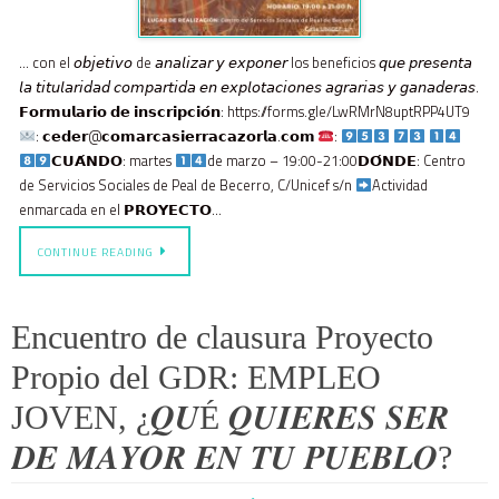
… con el 𝘰𝘣𝘫𝘦𝘵𝘪𝘷𝘰 de 𝘢𝘯𝘢𝘭𝘪𝘻𝘢𝘳 𝘺 𝘦𝘹𝘱𝘰𝘯𝘦𝘳 los beneficios 𝘲𝘶𝘦 𝘱𝘳𝘦𝘴𝘦𝘯𝘵𝘢
𝘭𝘢 𝘵𝘪𝘵𝘶𝘭𝘢𝘳𝘪𝘥𝘢𝘥 𝘤𝘰𝘮𝘱𝘢𝘳𝘵𝘪𝘥𝘢 𝘦𝘯 𝘦𝘹𝘱𝘭𝘰𝘵𝘢𝘤𝘪𝘰𝘯𝘦𝘴 𝘢𝘨𝘳𝘢𝘳𝘪𝘢𝘴 𝘺 𝘨𝘢𝘯𝘢𝘥𝘦𝘳𝘢𝘴.
𝗙𝗼𝗿𝗺𝘂𝗹𝗮𝗿𝗶𝗼 𝗱𝗲 𝗶𝗻𝘀𝗰𝗿𝗶𝗽𝗰𝗶𝗼́𝗻: https://forms.gle/LwRMrN8uptRPP4UT9
: 𝗰𝗲𝗱𝗲𝗿@𝗰𝗼𝗺𝗮𝗿𝗰𝗮𝘀𝗶𝗲𝗿𝗿𝗮𝗰𝗮𝘇𝗼𝗿𝗹𝗮.𝗰𝗼𝗺
:
𝗖𝗨𝗔́𝗡𝗗𝗢: martes
de marzo – 19:00-21:00𝗗𝗢́𝗡𝗗𝗘: Centro
de Servicios Sociales de Peal de Becerro, C/Unicef s/n
Actividad
enmarcada en el 𝗣𝗥𝗢𝗬𝗘𝗖𝗧𝗢…
CONTINUE READING
Encuentro de clausura Proyecto
Propio del GDR: EMPLEO
JOVEN, ¿𝑸𝑼É 𝑸𝑼𝑰𝑬𝑹𝑬𝑺 𝑺𝑬𝑹
𝑫𝑬 𝑴𝑨𝒀𝑶𝑹 𝑬𝑵 𝑻𝑼 𝑷𝑼𝑬𝑩𝑳𝑶?