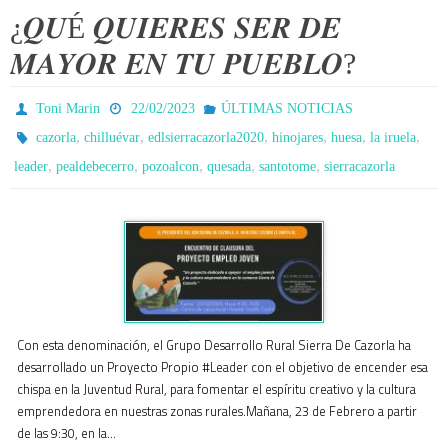
¿𝑸𝑼É 𝑸𝑼𝑰𝑬𝑹𝑬𝑺 𝑺𝑬𝑹 𝑫𝑬
𝑴𝑨𝒀𝑶𝑹 𝑬𝑵 𝑻𝑼 𝑷𝑼𝑬𝑩𝑳𝑶?
Toni Marin
22/02/2023
ÚLTIMAS NOTICIAS
,
,
,
,
,
,
cazorla
chilluévar
edlsierracazorla2020
hinojares
huesa
la iruela
,
,
,
,
,
leader
pealdebecerro
pozoalcon
quesada
santotome
sierracazorla
Con esta denominación, el Grupo Desarrollo Rural Sierra De Cazorla ha
desarrollado un Proyecto Propio #Leader con el objetivo de encender esa
chispa en la Juventud Rural, para fomentar el espíritu creativo y la cultura
emprendedora en nuestras zonas rurales.Mañana, 23 de Febrero a partir
de las 9:30, en la…