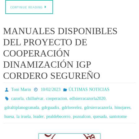
CONTINUE READING
MANUALES DISPONIBLES
DEL PROYECTO DE
COOPERACIÓN
DINAMIZACIÓN IGP
CORDERO SEGUREÑO
Toni Marin
10/02/2023
ÚLTIMAS NOTICIAS
,
,
,
,
cazorla
chilluévar
cooperacion
edlsierracazorla2020
,
,
,
,
,
gdraltiplanogranada
gdrguadix
gdrlosvelez
gdrsierracazorla
hinojares
,
,
,
,
,
,
huesa
la iruela
leader
pealdebecerro
pozoalcon
quesada
santotome