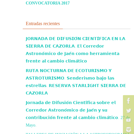
CONVOCATORIA 2017
Entradas recientes
𝗝𝗢𝗥𝗡𝗔𝗗𝗔 𝗗𝗘 𝗗𝗜𝗙𝗨𝗦𝗜𝗢́𝗡 𝗖𝗜𝗘𝗡𝗧𝗜́𝗙𝗜𝗖𝗔 𝗘𝗡 𝗟𝗔
𝗦𝗜𝗘𝗥𝗥𝗔 𝗗𝗘 𝗖𝗔𝗭𝗢𝗥𝗟𝗔. 𝗘𝗹 𝗖𝗼𝗿𝗿𝗲𝗱𝗼𝗿
𝗔𝘀𝘁𝗿𝗼𝗻𝗼́𝗺𝗶𝗰𝗼 𝗱𝗲 𝗝𝗮𝗲́𝗻 𝗰𝗼𝗺𝗼 𝗵𝗲𝗿𝗿𝗮𝗺𝗶𝗲𝗻𝘁𝗮
𝗳𝗿𝗲𝗻𝘁𝗲 𝗮𝗹 𝗰𝗮𝗺𝗯𝗶𝗼 𝗰𝗹𝗶𝗺𝗮́𝘁𝗶𝗰𝗼
𝗥𝗨𝗧𝗔 𝗡𝗢𝗖𝗧𝗨𝗥𝗡𝗔 𝗗𝗘 𝗘𝗖𝗢𝗧𝗨𝗥𝗜𝗦𝗠𝗢 𝗬
𝗔𝗦𝗧𝗥𝗢𝗧𝗨𝗥𝗜𝗦𝗠𝗢. 𝗦𝗲𝗻𝗱𝗲𝗿𝗶𝘀𝗺𝗼 𝗯𝗮𝗷𝗼 𝗹𝗮𝘀
𝗲𝘀𝘁𝗿𝗲𝗹𝗹𝗮𝘀. 𝗥𝗘𝗦𝗘𝗥𝗩𝗔 𝗦𝗧𝗔𝗥𝗟𝗜𝗚𝗛𝗧 𝗦𝗜𝗘𝗥𝗥𝗔 𝗗𝗘
𝗖𝗔𝗭𝗢𝗥𝗟𝗔
𝗝𝗼𝗿𝗻𝗮𝗱𝗮 𝗱𝗲 𝗗𝗶𝗳𝘂𝘀𝗶𝗼́𝗻 𝗖𝗶𝗲𝗻𝘁𝗶́𝗳𝗶𝗰𝗮 𝘀𝗼𝗯𝗿𝗲 𝗲𝗹
𝗖𝗼𝗿𝗿𝗲𝗱𝗼𝗿 𝗔𝘀𝘁𝗿𝗼𝗻𝗼́𝗺𝗶𝗰𝗼 𝗱𝗲 𝗝𝗮𝗲́𝗻 𝘆 𝘀𝘂
𝗰𝗼𝗻𝘁𝗿𝗶𝗯𝘂𝗰𝗶𝗼́𝗻 𝗳𝗿𝗲𝗻𝘁𝗲 𝗮𝗹 𝗰𝗮𝗺𝗯𝗶𝗼 𝗰𝗹𝗶𝗺𝗮́𝘁𝗶𝗰𝗼. 27 de
Mayo.