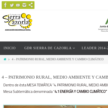
Ir
al
contenido
Ir
INICIO
GDR SIERRA DE CAZORLA
LEADER 2014-
al
contenido
Inicio
4 – PATRIMONIO RURAL, MEDIO AMBIENTE Y CAMBIO CLIMÁTICO
4 – PATRIMONIO RURAL, MEDIO AMBIENTE Y CAM
Dentro de ésta MESA TEMÁTICA “4. PATRIMONIO RURAL, MEDIO AMBIE
Mesa Subtemática denominada “
4.1 ENERGÍA Y CAMBIO CLIMÁTICO”