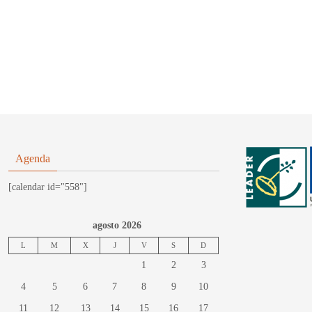
Agenda
[calendar id="558"]
agosto 2026
L
M
X
J
V
S
D
1
2
3
4
5
6
7
8
9
10
11
12
13
14
15
16
17