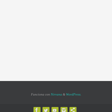
Funciona con
Nirvana
&
WordPress.