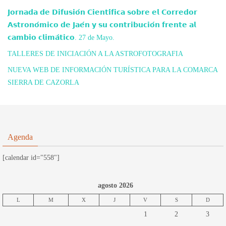
𝗝𝗼𝗿𝗻𝗮𝗱𝗮 𝗱𝗲 𝗗𝗶𝗳𝘂𝘀𝗶𝗼́𝗻 𝗖𝗶𝗲𝗻𝘁𝗶́𝗳𝗶𝗰𝗮 𝘀𝗼𝗯𝗿𝗲 𝗲𝗹 𝗖𝗼𝗿𝗿𝗲𝗱𝗼𝗿
𝗔𝘀𝘁𝗿𝗼𝗻𝗼́𝗺𝗶𝗰𝗼 𝗱𝗲 𝗝𝗮𝗲́𝗻 𝘆 𝘀𝘂 𝗰𝗼𝗻𝘁𝗿𝗶𝗯𝘂𝗰𝗶𝗼́𝗻 𝗳𝗿𝗲𝗻𝘁𝗲 𝗮𝗹
𝗰𝗮𝗺𝗯𝗶𝗼 𝗰𝗹𝗶𝗺𝗮́𝘁𝗶𝗰𝗼. 27 de Mayo.
TALLERES DE INICIACIÓN A LA ASTROFOTOGRAFIA
NUEVA WEB DE INFORMACIÓN TURÍSTICA PARA LA COMARCA
SIERRA DE CAZORLA
Agenda
[calendar id="558"]
agosto 2026
L
M
X
J
V
S
D
1
2
3