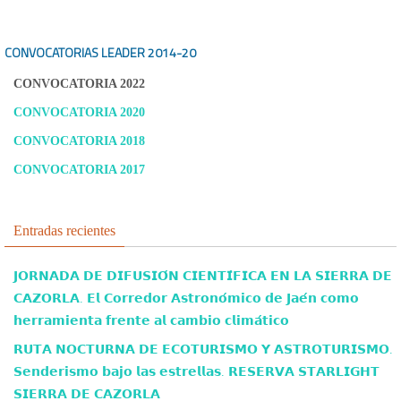
CONVOCATORIAS LEADER
2014-20
CONVOCATORIA 2022
CONVOCATORIA 2020
CONVOCATORIA 2018
CONVOCATORIA 2017
Entradas recientes
𝗝𝗢𝗥𝗡𝗔𝗗𝗔 𝗗𝗘 𝗗𝗜𝗙𝗨𝗦𝗜𝗢́𝗡 𝗖𝗜𝗘𝗡𝗧𝗜́𝗙𝗜𝗖𝗔 𝗘𝗡 𝗟𝗔 𝗦𝗜𝗘𝗥𝗥𝗔 𝗗𝗘
𝗖𝗔𝗭𝗢𝗥𝗟𝗔. 𝗘𝗹 𝗖𝗼𝗿𝗿𝗲𝗱𝗼𝗿 𝗔𝘀𝘁𝗿𝗼𝗻𝗼́𝗺𝗶𝗰𝗼 𝗱𝗲 𝗝𝗮𝗲́𝗻 𝗰𝗼𝗺𝗼
𝗵𝗲𝗿𝗿𝗮𝗺𝗶𝗲𝗻𝘁𝗮 𝗳𝗿𝗲𝗻𝘁𝗲 𝗮𝗹 𝗰𝗮𝗺𝗯𝗶𝗼 𝗰𝗹𝗶𝗺𝗮́𝘁𝗶𝗰𝗼
𝗥𝗨𝗧𝗔 𝗡𝗢𝗖𝗧𝗨𝗥𝗡𝗔 𝗗𝗘 𝗘𝗖𝗢𝗧𝗨𝗥𝗜𝗦𝗠𝗢 𝗬 𝗔𝗦𝗧𝗥𝗢𝗧𝗨𝗥𝗜𝗦𝗠𝗢.
𝗦𝗲𝗻𝗱𝗲𝗿𝗶𝘀𝗺𝗼 𝗯𝗮𝗷𝗼 𝗹𝗮𝘀 𝗲𝘀𝘁𝗿𝗲𝗹𝗹𝗮𝘀. 𝗥𝗘𝗦𝗘𝗥𝗩𝗔 𝗦𝗧𝗔𝗥𝗟𝗜𝗚𝗛𝗧
𝗦𝗜𝗘𝗥𝗥𝗔 𝗗𝗘 𝗖𝗔𝗭𝗢𝗥𝗟𝗔