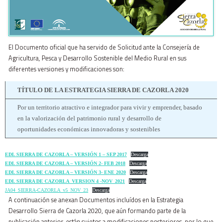
El Documento oficial que ha servido de Solicitud ante la Consejería de
Agricultura, Pesca y Desarrollo Sostenible del Medio Rural en sus
diferentes versiones y modificaciones son:
TÍTULO DE LA ESTRATEGIA SIERRA DE CAZORLA 2020
Por un territorio atractivo e integrador para vivir y emprender, basado
en la valorización del patrimonio rural y desarrollo de
oportunidades económicas innovadoras y sostenibles
EDL SIERRA DE CAZORLA – VERSIÓN 1 – SEP 2017
Descarga
EDL SIERRA DE CAZORLA – VERSIÓN 2- FEB 2018
Descarga
EDL SIERRA DE CAZORLA – VERSIÓN 3- ENE 2020
Descarga
EDL SIERRA DE CAZORLA_VERSION 4 -NOV_2021
Descarga
JA04_SIERRA-CAZORLA_v5_NOV_23
Descarga
A continuación se anexan Documentos incluídos en la Estrategia
Desarrollo Sierra de Cazorla 2020, que aún formando parte de la
publicación anterior, están sujetos a modificaciones posteriores, por lo que