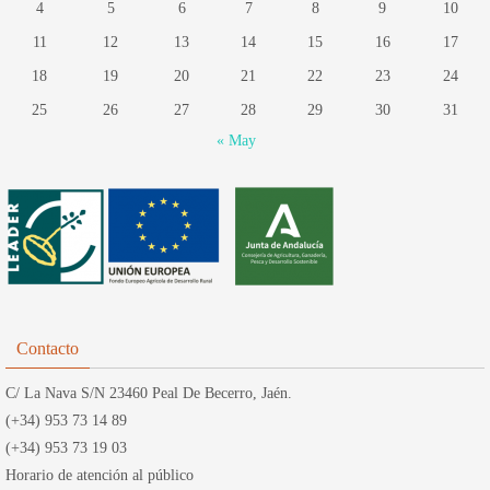
4
5
6
7
8
9
10
11
12
13
14
15
16
17
18
19
20
21
22
23
24
25
26
27
28
29
30
31
« May
Contacto
C/ La Nava S/N 23460 Peal De Becerro, Jaén.
(+34) 953 73 14 89
(+34) 953 73 19 03
Horario de atención al público