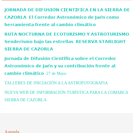
𝗝𝗢𝗥𝗡𝗔𝗗𝗔 𝗗𝗘 𝗗𝗜𝗙𝗨𝗦𝗜𝗢́𝗡 𝗖𝗜𝗘𝗡𝗧𝗜́𝗙𝗜𝗖𝗔 𝗘𝗡 𝗟𝗔 𝗦𝗜𝗘𝗥𝗥𝗔 𝗗𝗘
𝗖𝗔𝗭𝗢𝗥𝗟𝗔. 𝗘𝗹 𝗖𝗼𝗿𝗿𝗲𝗱𝗼𝗿 𝗔𝘀𝘁𝗿𝗼𝗻𝗼́𝗺𝗶𝗰𝗼 𝗱𝗲 𝗝𝗮𝗲́𝗻 𝗰𝗼𝗺𝗼
𝗵𝗲𝗿𝗿𝗮𝗺𝗶𝗲𝗻𝘁𝗮 𝗳𝗿𝗲𝗻𝘁𝗲 𝗮𝗹 𝗰𝗮𝗺𝗯𝗶𝗼 𝗰𝗹𝗶𝗺𝗮́𝘁𝗶𝗰𝗼
𝗥𝗨𝗧𝗔 𝗡𝗢𝗖𝗧𝗨𝗥𝗡𝗔 𝗗𝗘 𝗘𝗖𝗢𝗧𝗨𝗥𝗜𝗦𝗠𝗢 𝗬 𝗔𝗦𝗧𝗥𝗢𝗧𝗨𝗥𝗜𝗦𝗠𝗢.
𝗦𝗲𝗻𝗱𝗲𝗿𝗶𝘀𝗺𝗼 𝗯𝗮𝗷𝗼 𝗹𝗮𝘀 𝗲𝘀𝘁𝗿𝗲𝗹𝗹𝗮𝘀. 𝗥𝗘𝗦𝗘𝗥𝗩𝗔 𝗦𝗧𝗔𝗥𝗟𝗜𝗚𝗛𝗧
𝗦𝗜𝗘𝗥𝗥𝗔 𝗗𝗘 𝗖𝗔𝗭𝗢𝗥𝗟𝗔
𝗝𝗼𝗿𝗻𝗮𝗱𝗮 𝗱𝗲 𝗗𝗶𝗳𝘂𝘀𝗶𝗼́𝗻 𝗖𝗶𝗲𝗻𝘁𝗶́𝗳𝗶𝗰𝗮 𝘀𝗼𝗯𝗿𝗲 𝗲𝗹 𝗖𝗼𝗿𝗿𝗲𝗱𝗼𝗿
𝗔𝘀𝘁𝗿𝗼𝗻𝗼́𝗺𝗶𝗰𝗼 𝗱𝗲 𝗝𝗮𝗲́𝗻 𝘆 𝘀𝘂 𝗰𝗼𝗻𝘁𝗿𝗶𝗯𝘂𝗰𝗶𝗼́𝗻 𝗳𝗿𝗲𝗻𝘁𝗲 𝗮𝗹
𝗰𝗮𝗺𝗯𝗶𝗼 𝗰𝗹𝗶𝗺𝗮́𝘁𝗶𝗰𝗼. 27 de Mayo.
TALLERES DE INICIACIÓN A LA ASTROFOTOGRAFIA
NUEVA WEB DE INFORMACIÓN TURÍSTICA PARA LA COMARCA
SIERRA DE CAZORLA
Agenda