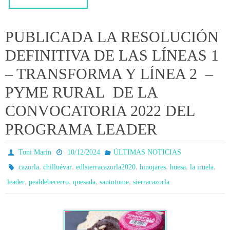
PUBLICADA LA RESOLUCIÓN
DEFINITIVA DE LAS LÍNEAS 1
– TRANSFORMA Y LÍNEA 2 –
PYME RURAL DE LA
CONVOCATORIA 2022 DEL
PROGRAMA LEADER
Toni Marin
10/12/2024
ÚLTIMAS NOTICIAS
,
,
,
,
,
,
cazorla
chilluévar
edlsierracazorla2020
hinojares
huesa
la iruela
,
,
,
,
leader
pealdebecerro
quesada
santotome
sierracazorla