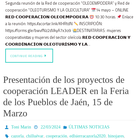
Segunda reunión de la Red de cooperación “OLEOEMPODERA” y Red de
cooperación “OLEOTURISMO Y LA OLEICULTURA”
14 mayo – ONLINE
𝗥𝗘𝗗 𝗖𝗢𝗢𝗣𝗘𝗥𝗔𝗖𝗜𝗢𝗡 𝗢𝗟𝗘𝗢𝗘𝗠𝗣𝗢𝗗𝗘𝗥𝗔
10:30 horas.
Enlace
a la reunión: https://acortar.link/KHRtdN
INSCRIPCIÓN:
https://forms.gle/bwvfNz2dVkyA7x3o9
DESTINATARIAS: mujeres
cooperativistas y mujeres del sector oleícola 𝗥𝗘𝗗 𝗖𝗢𝗢𝗣𝗘𝗥𝗔𝗖𝗜𝗢𝗡 𝗬
𝗖𝗢𝗢𝗥𝗗𝗜𝗡𝗔𝗖𝗜𝗢𝗡 𝗢𝗟𝗘𝗢𝗧𝗨𝗥𝗜𝗦𝗠𝗢 𝗬 𝗟𝗔…
CONTINUE READING
Presentación de los proyectos de
cooperación LEADER en la Feria
de los Pueblos de Jaén, 15 de
Marzo
Toni Marin
22/03/2024
ÚLTIMAS NOTICIAS
,
,
,
,
,
cazorla
chilluévar
cooperación
edlsierracazorla2020
hinojares