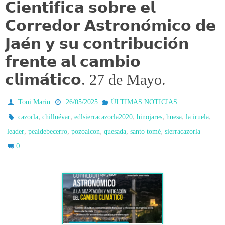
𝗖𝗶𝗲𝗻𝘁𝗶́𝗳𝗶𝗰𝗮 𝘀𝗼𝗯𝗿𝗲 𝗲𝗹
𝗖𝗼𝗿𝗿𝗲𝗱𝗼𝗿 𝗔𝘀𝘁𝗿𝗼𝗻𝗼́𝗺𝗶𝗰𝗼 𝗱𝗲
𝗝𝗮𝗲́𝗻 𝘆 𝘀𝘂 𝗰𝗼𝗻𝘁𝗿𝗶𝗯𝘂𝗰𝗶𝗼́𝗻
𝗳𝗿𝗲𝗻𝘁𝗲 𝗮𝗹 𝗰𝗮𝗺𝗯𝗶𝗼
𝗰𝗹𝗶𝗺𝗮́𝘁𝗶𝗰𝗼. 27 de Mayo.
Toni Marin
26/05/2025
ÚLTIMAS NOTICIAS
,
,
,
,
,
,
cazorla
chilluévar
edlsierracazorla2020
hinojares
huesa
la iruela
,
,
,
,
,
leader
pealdebecerro
pozoalcon
quesada
santo tomé
sierracazorla
0