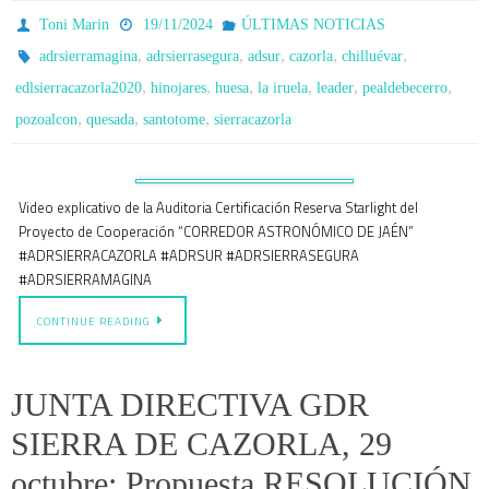
Toni Marin
19/11/2024
ÚLTIMAS NOTICIAS
,
,
,
,
,
adrsierramagina
adrsierrasegura
adsur
cazorla
chilluévar
,
,
,
,
,
,
edlsierracazorla2020
hinojares
huesa
la iruela
leader
pealdebecerro
,
,
,
pozoalcon
quesada
santotome
sierracazorla
Video explicativo de la Auditoria Certificación Reserva Starlight del
Proyecto de Cooperación “CORREDOR ASTRONÓMICO DE JAÉN”
#ADRSIERRACAZORLA #ADRSUR #ADRSIERRASEGURA
#ADRSIERRAMAGINA
CONTINUE READING
JUNTA DIRECTIVA GDR
SIERRA DE CAZORLA, 29
octubre: Propuesta RESOLUCIÓN