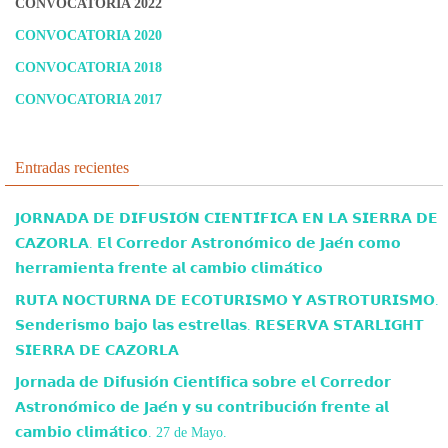
CONVOCATORIA 2022
CONVOCATORIA 2020
CONVOCATORIA 2018
CONVOCATORIA 2017
Entradas recientes
𝗝𝗢𝗥𝗡𝗔𝗗𝗔 𝗗𝗘 𝗗𝗜𝗙𝗨𝗦𝗜𝗢́𝗡 𝗖𝗜𝗘𝗡𝗧𝗜́𝗙𝗜𝗖𝗔 𝗘𝗡 𝗟𝗔 𝗦𝗜𝗘𝗥𝗥𝗔 𝗗𝗘
𝗖𝗔𝗭𝗢𝗥𝗟𝗔. 𝗘𝗹 𝗖𝗼𝗿𝗿𝗲𝗱𝗼𝗿 𝗔𝘀𝘁𝗿𝗼𝗻𝗼́𝗺𝗶𝗰𝗼 𝗱𝗲 𝗝𝗮𝗲́𝗻 𝗰𝗼𝗺𝗼
𝗵𝗲𝗿𝗿𝗮𝗺𝗶𝗲𝗻𝘁𝗮 𝗳𝗿𝗲𝗻𝘁𝗲 𝗮𝗹 𝗰𝗮𝗺𝗯𝗶𝗼 𝗰𝗹𝗶𝗺𝗮́𝘁𝗶𝗰𝗼
𝗥𝗨𝗧𝗔 𝗡𝗢𝗖𝗧𝗨𝗥𝗡𝗔 𝗗𝗘 𝗘𝗖𝗢𝗧𝗨𝗥𝗜𝗦𝗠𝗢 𝗬 𝗔𝗦𝗧𝗥𝗢𝗧𝗨𝗥𝗜𝗦𝗠𝗢.
𝗦𝗲𝗻𝗱𝗲𝗿𝗶𝘀𝗺𝗼 𝗯𝗮𝗷𝗼 𝗹𝗮𝘀 𝗲𝘀𝘁𝗿𝗲𝗹𝗹𝗮𝘀. 𝗥𝗘𝗦𝗘𝗥𝗩𝗔 𝗦𝗧𝗔𝗥𝗟𝗜𝗚𝗛𝗧
𝗦𝗜𝗘𝗥𝗥𝗔 𝗗𝗘 𝗖𝗔𝗭𝗢𝗥𝗟𝗔
𝗝𝗼𝗿𝗻𝗮𝗱𝗮 𝗱𝗲 𝗗𝗶𝗳𝘂𝘀𝗶𝗼́𝗻 𝗖𝗶𝗲𝗻𝘁𝗶́𝗳𝗶𝗰𝗮 𝘀𝗼𝗯𝗿𝗲 𝗲𝗹 𝗖𝗼𝗿𝗿𝗲𝗱𝗼𝗿
𝗔𝘀𝘁𝗿𝗼𝗻𝗼́𝗺𝗶𝗰𝗼 𝗱𝗲 𝗝𝗮𝗲́𝗻 𝘆 𝘀𝘂 𝗰𝗼𝗻𝘁𝗿𝗶𝗯𝘂𝗰𝗶𝗼́𝗻 𝗳𝗿𝗲𝗻𝘁𝗲 𝗮𝗹
𝗰𝗮𝗺𝗯𝗶𝗼 𝗰𝗹𝗶𝗺𝗮́𝘁𝗶𝗰𝗼. 27 de Mayo.