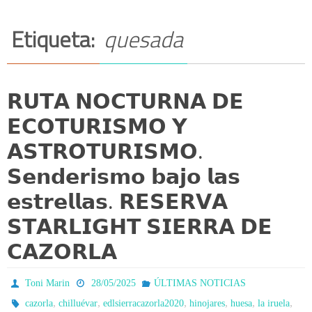
Etiqueta:
quesada
𝗥𝗨𝗧𝗔 𝗡𝗢𝗖𝗧𝗨𝗥𝗡𝗔 𝗗𝗘
𝗘𝗖𝗢𝗧𝗨𝗥𝗜𝗦𝗠𝗢 𝗬
𝗔𝗦𝗧𝗥𝗢𝗧𝗨𝗥𝗜𝗦𝗠𝗢.
𝗦𝗲𝗻𝗱𝗲𝗿𝗶𝘀𝗺𝗼 𝗯𝗮𝗷𝗼 𝗹𝗮𝘀
𝗲𝘀𝘁𝗿𝗲𝗹𝗹𝗮𝘀. 𝗥𝗘𝗦𝗘𝗥𝗩𝗔
𝗦𝗧𝗔𝗥𝗟𝗜𝗚𝗛𝗧 𝗦𝗜𝗘𝗥𝗥𝗔 𝗗𝗘
𝗖𝗔𝗭𝗢𝗥𝗟𝗔
Toni Marin
28/05/2025
ÚLTIMAS NOTICIAS
,
,
,
,
,
,
cazorla
chilluévar
edlsierracazorla2020
hinojares
huesa
la iruela