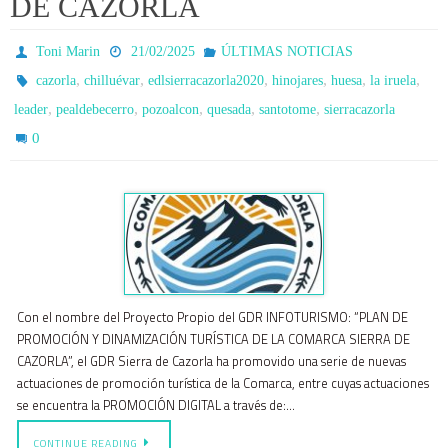
DE CAZORLA
Toni Marin
21/02/2025
ÚLTIMAS NOTICIAS
,
,
,
,
,
,
cazorla
chilluévar
edlsierracazorla2020
hinojares
huesa
la iruela
,
,
,
,
,
leader
pealdebecerro
pozoalcon
quesada
santotome
sierracazorla
0
Con el nombre del Proyecto Propio del GDR INFOTURISMO: “PLAN DE
PROMOCIÓN Y DINAMIZACIÓN TURÍSTICA DE LA COMARCA SIERRA DE
CAZORLA”, el GDR Sierra de Cazorla ha promovido una serie de nuevas
actuaciones de promoción turística de la Comarca, entre cuyas actuaciones
se encuentra la PROMOCIÓN DIGITAL a través de:…
CONTINUE READING