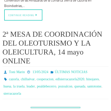
Conversión de las Almazaras de la Comarca Sierra de Cazorla en
Bioindustrias,…
CONTINUE READING
2ª MESA DE COORDINACIÓN
DEL OLEOTURISMO Y LA
OLEICULTURA, 14 mayo
ONLINE
Toni Marin
13/05/2024
ÚLTIMAS NOTICIAS
,
,
,
,
,
cazorla
chilluévar
cooperacion
edlsierracazorla2020
hinojares
,
,
,
,
,
,
,
huesa
la iruela
leader
pealdebecerro
pozoalcon
quesada
santotome
sierracazorla