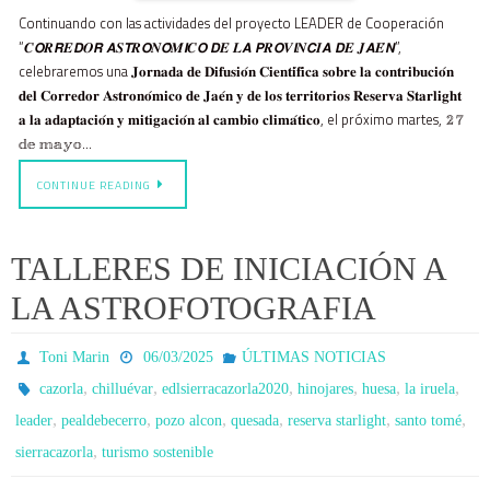
Continuando con las actividades del proyecto LEADER de Cooperación
“𝑪𝙊𝑹𝙍𝑬𝘿𝑶𝙍 𝘼𝑺𝙏𝑹𝙊𝑵𝙊́𝑴𝙄𝑪𝙊 𝘿𝑬 𝑳𝘼 𝙋𝑹𝙊𝑽𝙄𝑵𝘾𝑰𝘼 𝘿𝑬 𝑱𝘼𝑬́𝙉”,
celebraremos una 𝐉𝐨𝐫𝐧𝐚𝐝𝐚 𝐝𝐞 𝐃𝐢𝐟𝐮𝐬𝐢𝐨́𝐧 𝐂𝐢𝐞𝐧𝐭𝐢́𝐟𝐢𝐜𝐚 𝐬𝐨𝐛𝐫𝐞 𝐥𝐚 𝐜𝐨𝐧𝐭𝐫𝐢𝐛𝐮𝐜𝐢𝐨́𝐧
𝐝𝐞𝐥 𝐂𝐨𝐫𝐫𝐞𝐝𝐨𝐫 𝐀𝐬𝐭𝐫𝐨𝐧𝐨́𝐦𝐢𝐜𝐨 𝐝𝐞 𝐉𝐚𝐞́𝐧 𝐲 𝐝𝐞 𝐥𝐨𝐬 𝐭𝐞𝐫𝐫𝐢𝐭𝐨𝐫𝐢𝐨𝐬 𝐑𝐞𝐬𝐞𝐫𝐯𝐚 𝐒𝐭𝐚𝐫𝐥𝐢𝐠𝐡𝐭
𝐚 𝐥𝐚 𝐚𝐝𝐚𝐩𝐭𝐚𝐜𝐢𝐨́𝐧 𝐲 𝐦𝐢𝐭𝐢𝐠𝐚𝐜𝐢𝐨́𝐧 𝐚𝐥 𝐜𝐚𝐦𝐛𝐢𝐨 𝐜𝐥𝐢𝐦𝐚́𝐭𝐢𝐜𝐨, el próximo martes, 𝟚𝟟
𝕕𝕖 𝕞𝕒𝕪𝕠…
CONTINUE READING
TALLERES DE INICIACIÓN A
LA ASTROFOTOGRAFIA
Toni Marin
06/03/2025
ÚLTIMAS NOTICIAS
,
,
,
,
,
,
cazorla
chilluévar
edlsierracazorla2020
hinojares
huesa
la iruela
,
,
,
,
,
,
leader
pealdebecerro
pozo alcon
quesada
reserva starlight
santo tomé
,
sierracazorla
turismo sostenible