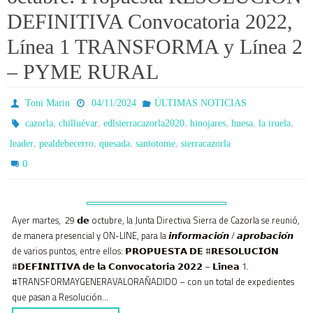
DEFINITIVA Convocatoria 2022,
Línea 1 TRANSFORMA y Línea 2
– PYME RURAL
Toni Marin
04/11/2024
ÚLTIMAS NOTICIAS
,
,
,
,
,
,
cazorla
chilluévar
edlsierracazorla2020
hinojares
huesa
la iruela
,
,
,
,
leader
pealdebecerro
quesada
santotome
sierracazorla
0
Ayer martes, 29 𝗱𝗲 octubre, la Junta Directiva Sierra de Cazorla se reunió,
de manera presencial y ON-LINE, para la 𝙞𝙣𝙛𝙤𝙧𝙢𝙖𝙘𝙞𝙤́𝙣 / 𝙖𝙥𝙧𝙤𝙗𝙖𝙘𝙞𝙤́𝙣
de varios puntos, entre ellos: 𝗣𝗥𝗢𝗣𝗨𝗘𝗦𝗧𝗔 𝗗𝗘 #𝗥𝗘𝗦𝗢𝗟𝗨𝗖𝗜𝗢́𝗡
#𝗗𝗘𝗙𝗜𝗡𝗜𝗧𝗜𝗩𝗔 𝗱𝗲 𝗹𝗮 𝗖𝗼𝗻𝘃𝗼𝗰𝗮𝘁𝗼𝗿𝗶𝗮 𝟮𝟬𝟮𝟮 – 𝗟𝗶́𝗻𝗲𝗮 1.
#TRANSFORMAYGENERAVALORAÑADIDO – con un total de expedientes
que pasan a Resolución…