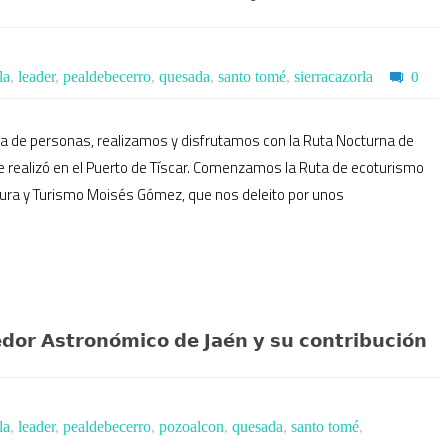
la
,
leader
,
pealdebecerro
,
quesada
,
santo tomé
,
sierracazorla
0
a de personas, realizamos y disfrutamos con la Ruta Nocturna de
e realizó en el Puerto de Tíscar. Comenzamos la Ruta de ecoturismo
tura y Turismo Moisés Gómez, que nos deleito por unos
𝗲𝗱𝗼𝗿 𝗔𝘀𝘁𝗿𝗼𝗻𝗼́𝗺𝗶𝗰𝗼 𝗱𝗲 𝗝𝗮𝗲́𝗻 𝘆 𝘀𝘂 𝗰𝗼𝗻𝘁𝗿𝗶𝗯𝘂𝗰𝗶𝗼́𝗻
la
,
leader
,
pealdebecerro
,
pozoalcon
,
quesada
,
santo tomé
,