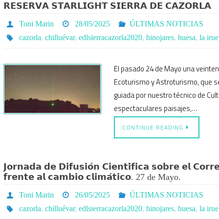
𝗥𝗘𝗦𝗘𝗥𝗩𝗔 𝗦𝗧𝗔𝗥𝗟𝗜𝗚𝗛𝗧 𝗦𝗜𝗘𝗥𝗥𝗔 𝗗𝗘 𝗖𝗔𝗭𝗢𝗥𝗟𝗔
Toni Marin
28/05/2025
ÚLTIMAS NOTICIAS
cazorla
,
chilluévar
,
edlsierracazorla2020
,
hinojares
,
huesa
,
la irue
El pasado 24 de Mayo una veinten
Ecoturismo y Astroturismo, que s
guiada por nuestro técnico de Cul
espectaculares paisajes,…
CONTINUE READING
𝗝𝗼𝗿𝗻𝗮𝗱𝗮 𝗱𝗲 𝗗𝗶𝗳𝘂𝘀𝗶𝗼́𝗻 𝗖𝗶𝗲𝗻𝘁𝗶́𝗳𝗶𝗰𝗮 𝘀𝗼𝗯𝗿𝗲 𝗲𝗹 𝗖𝗼𝗿
𝗳𝗿𝗲𝗻𝘁𝗲 𝗮𝗹 𝗰𝗮𝗺𝗯𝗶𝗼 𝗰𝗹𝗶𝗺𝗮́𝘁𝗶𝗰𝗼. 27 de Mayo.
Toni Marin
26/05/2025
ÚLTIMAS NOTICIAS
cazorla
,
chilluévar
,
edlsierracazorla2020
,
hinojares
,
huesa
,
la irue