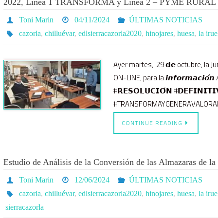
2022, Línea 1 TRANSFORMA y Línea 2 – PYME RURAL
Toni Marin
04/11/2024
ÚLTIMAS NOTICIAS
cazorla
,
chilluévar
,
edlsierracazorla2020
,
hinojares
,
huesa
,
la irue
Ayer martes, 29 𝗱𝗲 octubre, la J
ON-LINE, para la 𝙞𝙣𝙛𝙤𝙧𝙢𝙖𝙘𝙞𝙤́𝙣
#𝗥𝗘𝗦𝗢𝗟𝗨𝗖𝗜𝗢́𝗡 #𝗗𝗘𝗙𝗜𝗡𝗜𝗧𝗜𝗩𝗔
#TRANSFORMAYGENERAVALORAÑADID
CONTINUE READING
Estudio de Análisis de la Conversión de las Almazaras de
Toni Marin
12/06/2024
ÚLTIMAS NOTICIAS
cazorla
,
chilluévar
,
edlsierracazorla2020
,
hinojares
,
huesa
,
la irue
sierracazorla