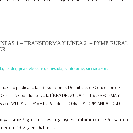
…
ÍNEAS 1 – TRANSFORMA Y LÍNEA 2 – PYME RURAL
ER
la
,
leader
,
pealdebecerro
,
quesada
,
santotome
,
sierracazorla
 ha sido publicada las Resoluciones Definitivas de Concesión de
ADER correspondientes a la LÍNEA DE AYUDA 1 – TRANSFORMA Y
EA de AYUDA 2 – PYME RURAL de la CONVOCATORIA ANUALIDAD
/organismos/agriculturapescaaguaydesarrollorural/areas/desarrollo
bmedida-19-2-jaen-04.html Un…