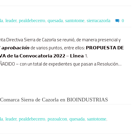
la
,
leader
,
pealdebecerro
,
quesada
,
santotome
,
sierracazorla
0
unta Directiva Sierra de Cazorla se reunió, de manera presencial y
 / 𝙖𝙥𝙧𝙤𝙗𝙖𝙘𝙞𝙤́𝙣 de varios puntos, entre ellos: 𝗣𝗥𝗢𝗣𝗨𝗘𝗦𝗧𝗔 𝗗𝗘
 𝗱𝗲 𝗹𝗮 𝗖𝗼𝗻𝘃𝗼𝗰𝗮𝘁𝗼𝗿𝗶𝗮 𝟮𝟬𝟮𝟮 – 𝗟𝗶́𝗻𝗲𝗮 1.
O – con un total de expedientes que pasan a Resolución…
 la Comarca Sierra de Cazorla en BIOINDUSTRIAS
la
,
leader
,
pealdebecerro
,
pozoalcon
,
quesada
,
santotome
,