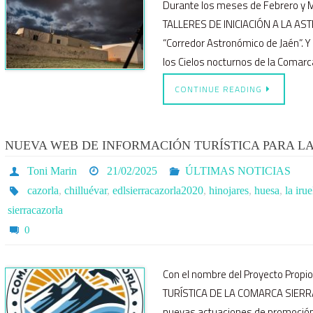
Durante los meses de Febrero y M
TALLERES DE INICIACIÓN A LA AST
“Corredor Astronómico de Jaén”. 
los Cielos nocturnos de la Comarc
CONTINUE READING
NUEVA WEB DE INFORMACIÓN TURÍSTICA PARA L
Toni Marin
21/02/2025
ÚLTIMAS NOTICIAS
cazorla
,
chilluévar
,
edlsierracazorla2020
,
hinojares
,
huesa
,
la irue
sierracazorla
0
Con el nombre del Proyecto Pro
TURÍSTICA DE LA COMARCA SIERRA 
nuevas actuaciones de promoción 