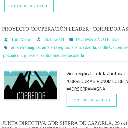
CONTINUE READING
PROYECTO COOPERACIÓN LEADER “CORREDOR AS
Toni Marin
19/11/2024
ÚLTIMAS NOTICIAS
adrsierramagina
,
adrsierrasegura
,
adsur
,
cazorla
,
chilluévar
,
edlsi
pozoalcon
,
quesada
,
santotome
,
sierracazorla
Video explicativo de la Auditoria 
“CORREDOR ASTRONÓMICO DE J
#ADRSIERRAMAGINA
CONTINUE READING
JUNTA DIRECTIVA GDR SIERRA DE CAZORLA, 29 octub