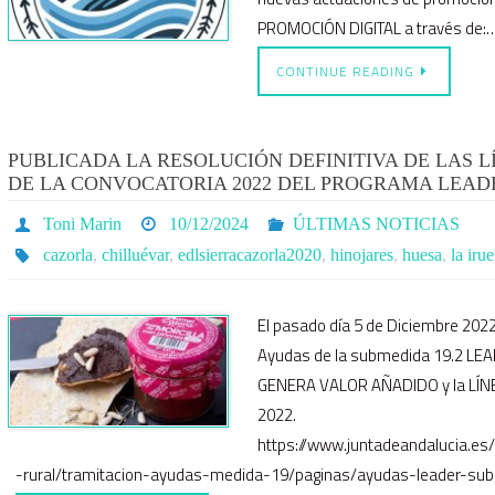
PROMOCIÓN DIGITAL a través de:
CONTINUE READING
PUBLICADA LA RESOLUCIÓN DEFINITIVA DE LAS L
DE LA CONVOCATORIA 2022 DEL PROGRAMA LEAD
Toni Marin
10/12/2024
ÚLTIMAS NOTICIAS
cazorla
,
chilluévar
,
edlsierracazorla2020
,
hinojares
,
huesa
,
la irue
El pasado día 5 de Diciembre 2022
Ayudas de la submedida 19.2 LE
GENERA VALOR AÑADIDO y la LÍN
2022.
https://www.juntadeandalucia.es
-rural/tramitacion-ayudas-medida-19/paginas/ayudas-leader-su