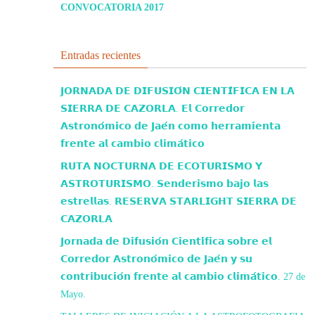
CONVOCATORIA 2017
Entradas recientes
𝗝𝗢𝗥𝗡𝗔𝗗𝗔 𝗗𝗘 𝗗𝗜𝗙𝗨𝗦𝗜𝗢́𝗡 𝗖𝗜𝗘𝗡𝗧𝗜́𝗙𝗜𝗖𝗔 𝗘𝗡 𝗟𝗔
𝗦𝗜𝗘𝗥𝗥𝗔 𝗗𝗘 𝗖𝗔𝗭𝗢𝗥𝗟𝗔. 𝗘𝗹 𝗖𝗼𝗿𝗿𝗲𝗱𝗼𝗿
𝗔𝘀𝘁𝗿𝗼𝗻𝗼́𝗺𝗶𝗰𝗼 𝗱𝗲 𝗝𝗮𝗲́𝗻 𝗰𝗼𝗺𝗼 𝗵𝗲𝗿𝗿𝗮𝗺𝗶𝗲𝗻𝘁𝗮
𝗳𝗿𝗲𝗻𝘁𝗲 𝗮𝗹 𝗰𝗮𝗺𝗯𝗶𝗼 𝗰𝗹𝗶𝗺𝗮́𝘁𝗶𝗰𝗼
𝗥𝗨𝗧𝗔 𝗡𝗢𝗖𝗧𝗨𝗥𝗡𝗔 𝗗𝗘 𝗘𝗖𝗢𝗧𝗨𝗥𝗜𝗦𝗠𝗢 𝗬
𝗔𝗦𝗧𝗥𝗢𝗧𝗨𝗥𝗜𝗦𝗠𝗢. 𝗦𝗲𝗻𝗱𝗲𝗿𝗶𝘀𝗺𝗼 𝗯𝗮𝗷𝗼 𝗹𝗮𝘀
𝗲𝘀𝘁𝗿𝗲𝗹𝗹𝗮𝘀. 𝗥𝗘𝗦𝗘𝗥𝗩𝗔 𝗦𝗧𝗔𝗥𝗟𝗜𝗚𝗛𝗧 𝗦𝗜𝗘𝗥𝗥𝗔 𝗗𝗘
𝗖𝗔𝗭𝗢𝗥𝗟𝗔
𝗝𝗼𝗿𝗻𝗮𝗱𝗮 𝗱𝗲 𝗗𝗶𝗳𝘂𝘀𝗶𝗼́𝗻 𝗖𝗶𝗲𝗻𝘁𝗶́𝗳𝗶𝗰𝗮 𝘀𝗼𝗯𝗿𝗲 𝗲𝗹
𝗖𝗼𝗿𝗿𝗲𝗱𝗼𝗿 𝗔𝘀𝘁𝗿𝗼𝗻𝗼́𝗺𝗶𝗰𝗼 𝗱𝗲 𝗝𝗮𝗲́𝗻 𝘆 𝘀𝘂
𝗰𝗼𝗻𝘁𝗿𝗶𝗯𝘂𝗰𝗶𝗼́𝗻 𝗳𝗿𝗲𝗻𝘁𝗲 𝗮𝗹 𝗰𝗮𝗺𝗯𝗶𝗼 𝗰𝗹𝗶𝗺𝗮́𝘁𝗶𝗰𝗼. 27 de
Mayo.