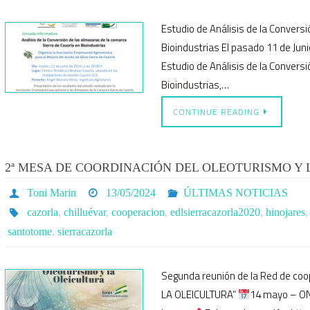
Estudio de Análisis de la Convers
Bioindustrias El pasado 11 de Juni
Estudio de Análisis de la Convers
Bioindustrias,…
CONTINUE READING
2ª MESA DE COORDINACIÓN DEL OLEOTURISMO Y L
Toni Marin
13/05/2024
ÚLTIMAS NOTICIAS
cazorla
,
chilluévar
,
cooperacion
,
edlsierracazorla2020
,
hinojares
santotome
,
sierracazorla
Segunda reunión de la Red de c
LA OLEICULTURA”
14 mayo – ONLI