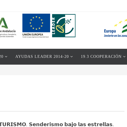
20
AYUDAS LEADER 2014-20
19.3 COOPERACIÓN
𝗜𝗦𝗠𝗢. 𝗦𝗲𝗻𝗱𝗲𝗿𝗶𝘀𝗺𝗼 𝗯𝗮𝗷𝗼 𝗹𝗮𝘀 𝗲𝘀𝘁𝗿𝗲𝗹𝗹𝗮𝘀.