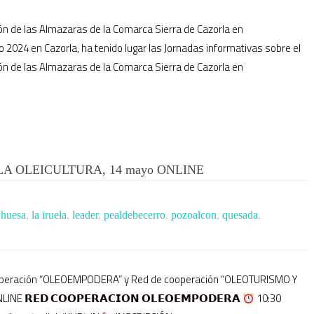
ión de las Almazaras de la Comarca Sierra de Cazorla en
o 2024 en Cazorla, ha tenido lugar las Jornadas informativas sobre el
ión de las Almazaras de la Comarca Sierra de Cazorla en
A OLEICULTURA, 14 mayo ONLINE
,
huesa
,
la iruela
,
leader
,
pealdebecerro
,
pozoalcon
,
quesada
,
ooperación “OLEOEMPODERA” y Red de cooperación “OLEOTURISMO Y
NE 𝗥𝗘𝗗 𝗖𝗢𝗢𝗣𝗘𝗥𝗔𝗖𝗜𝗢𝗡 𝗢𝗟𝗘𝗢𝗘𝗠𝗣𝗢𝗗𝗘𝗥𝗔
10:30