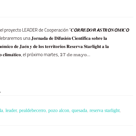
proyecto LEADER de Cooperación “𝑪𝙊𝑹𝙍𝑬𝘿𝑶𝙍 𝘼𝑺𝙏𝑹𝙊𝑵𝙊́𝑴𝙄𝑪𝙊
aremos una 𝐉𝐨𝐫𝐧𝐚𝐝𝐚 𝐝𝐞 𝐃𝐢𝐟𝐮𝐬𝐢𝐨́𝐧 𝐂𝐢𝐞𝐧𝐭𝐢́𝐟𝐢𝐜𝐚 𝐬𝐨𝐛𝐫𝐞 𝐥𝐚
𝐨́𝐦𝐢𝐜𝐨 𝐝𝐞 𝐉𝐚𝐞́𝐧 𝐲 𝐝𝐞 𝐥𝐨𝐬 𝐭𝐞𝐫𝐫𝐢𝐭𝐨𝐫𝐢𝐨𝐬 𝐑𝐞𝐬𝐞𝐫𝐯𝐚 𝐒𝐭𝐚𝐫𝐥𝐢𝐠𝐡𝐭 𝐚 𝐥𝐚
𝐜𝐚𝐦𝐛𝐢𝐨 𝐜𝐥𝐢𝐦𝐚́𝐭𝐢𝐜𝐨, el próximo martes, 𝟚𝟟 𝕕𝕖 𝕞𝕒𝕪𝕠…
A
la
,
leader
,
pealdebecerro
,
pozo alcon
,
quesada
,
reserva starlight
,