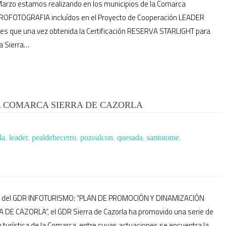
arzo estamos realizando en los municipios de la Comarca
ROFOTOGRAFIA incluídos en el Proyecto de Cooperación LEADER
Y es que una vez obtenida la Certificación RESERVA STARLIGHT para
a Sierra…
A COMARCA SIERRA DE CAZORLA
la
,
leader
,
pealdebecerro
,
pozoalcon
,
quesada
,
santotome
,
pio del GDR INFOTURISMO: “PLAN DE PROMOCIÓN Y DINAMIZACIÓN
DE CAZORLA”, el GDR Sierra de Cazorla ha promovido una serie de
turística de la Comarca, entre cuyas actuaciones se encuentra la