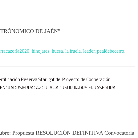
TRÓNOMICO DE JAÉN”
erracazorla2020
,
hinojares
,
huesa
,
la iruela
,
leader
,
pealdebecerro
,
Certificación Reserva Starlight del Proyecto de Cooperación
AÉN” #ADRSIERRACAZORLA #ADRSUR #ADRSIERRASEGURA
re: Propuesta RESOLUCIÓN DEFINITIVA Convocatoria