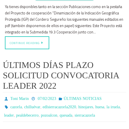
Ya tienes disponibles tanto en la sección Publicaciones como en la pestaña
del Proyecto de cooperación “Dinamización de la Indicación Geográfica
Protegida (IGP) del Cordero Segureño los siguientes manuales editados en
pdf (también disponemos de ellos en papel) siguientes: Este Proyecto está
integrado en la Submedida 19.3 Cooperación junto con…
CONTINUE READING
ÚLTIMOS DÍAS PLAZO
SOLICITUD CONVOCATORIA
LEADER 2022
Toni Marin
07/02/2023
ÚLTIMAS NOTICIAS
,
,
,
,
,
,
cazorla
chilluévar
edlsierracazorla2020
hinojares
huesa
la iruela
,
,
,
,
leader
pealdebecerro
pozoalcon
quesada
sierracazorla