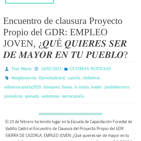
Encuentro de clausura Proyecto
Propio del GDR: EMPLEO
JOVEN, ¿𝑸𝑼É 𝑸𝑼𝑰𝑬𝑹𝑬𝑺 𝑺𝑬𝑹
𝑫𝑬 𝑴𝑨𝒀𝑶𝑹 𝑬𝑵 𝑻𝑼 𝑷𝑼𝑬𝑩𝑳𝑶?
Toni Marin
24/02/2023
ÚLTIMAS NOTICIAS
,
,
,
,
#empleojoven
#juventudrural
cazorla
chilluévar
,
,
,
,
,
,
edlsierracazorla2020
hinojares
huesa
la iruela
leader
pealdebecerro
,
,
,
pozoalcon
quesada
santotome
sierracazorla
El 23 de febrero ha tenido lugar en la Escuela de Capacitación Forestal de
Vadillo Castril el Encuentro de Clausura del Proyecto Propio del GDR
SIERRA DE CAZORLA, EMPLEO JOVEN: ¿Qué quieres ser de mayor en tu