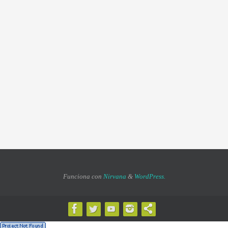
Funciona con
Nirvana
&
WordPress.