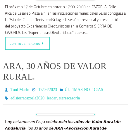
El próximo 17 de Octubre en horario 17:00-20:00 en CAZORLA, Calle
Alcalde Cesáreo Plaza s/n, en las instalaciones municipales Salas contiguas a
la Pista del Club de Tenis tendrá lugar la sesión presencial y presentación
del proyecto Experiencias Oleoturísticas en la Comarca SIERRA DE
CAZORLA. Las “Experiencias Oleoturísticas” que se…
CONTINUE READING
ARA, 30 AÑOS DE VALOR
RURAL.
Toni Marin
17/03/2023
ÚLTIMAS NOTICIAS
,
,
edlsierracazorla2020
leader
sierracazorla
H𝘰𝘺 𝘦𝘴𝘵𝘢𝘮𝘰𝘴 𝘦𝘯 𝘌𝘤𝘪𝘫𝘢 𝘤𝘦𝘭𝘦𝘣𝘳𝘢𝘯𝘥𝘰 𝘭𝘰𝘴 𝙖𝙣̃𝙤𝙨 𝙙𝙚 𝙑𝙖𝙡𝙤𝙧 𝙍𝙪𝙧𝙖𝙡 𝙙𝙚
𝘼𝙣𝙙𝙖𝙡𝙪𝙘𝙞́𝙖, 𝘭𝘰𝘴 30 𝘢𝘯̃𝘰𝘴 𝘥𝘦 𝘼𝙍𝘼 -𝘼𝙨𝙤𝙘𝙞𝙖𝙘𝙞𝙤́𝙣 𝙍𝙪𝙧𝙖𝙡 𝙙𝙚