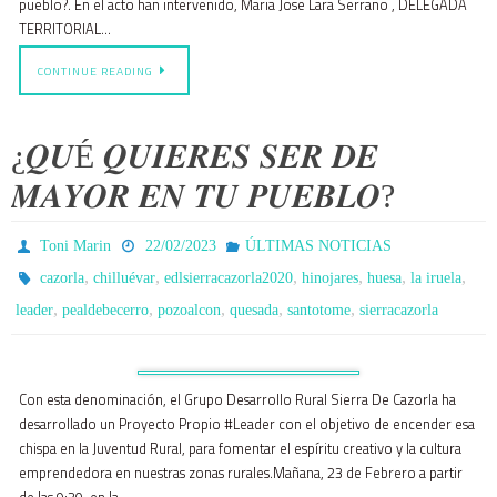
pueblo?. En el acto han intervenido, Maria Jose Lara Serrano , DELEGADA
TERRITORIAL…
CONTINUE READING
¿𝑸𝑼É 𝑸𝑼𝑰𝑬𝑹𝑬𝑺 𝑺𝑬𝑹 𝑫𝑬
𝑴𝑨𝒀𝑶𝑹 𝑬𝑵 𝑻𝑼 𝑷𝑼𝑬𝑩𝑳𝑶?
Toni Marin
22/02/2023
ÚLTIMAS NOTICIAS
,
,
,
,
,
,
cazorla
chilluévar
edlsierracazorla2020
hinojares
huesa
la iruela
,
,
,
,
,
leader
pealdebecerro
pozoalcon
quesada
santotome
sierracazorla
Con esta denominación, el Grupo Desarrollo Rural Sierra De Cazorla ha
desarrollado un Proyecto Propio #Leader con el objetivo de encender esa
chispa en la Juventud Rural, para fomentar el espíritu creativo y la cultura
emprendedora en nuestras zonas rurales.Mañana, 23 de Febrero a partir