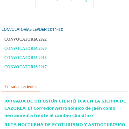
1
2
3
4
CONVOCATORIAS LEADER
2014-20
CONVOCATORIA 2022
CONVOCATORIA 2020
CONVOCATORIA 2018
CONVOCATORIA 2017
Entradas recientes
𝗝𝗢𝗥𝗡𝗔𝗗𝗔 𝗗𝗘 𝗗𝗜𝗙𝗨𝗦𝗜𝗢́𝗡 𝗖𝗜𝗘𝗡𝗧𝗜́𝗙𝗜𝗖𝗔 𝗘𝗡 𝗟𝗔 𝗦𝗜𝗘𝗥𝗥𝗔 𝗗𝗘
𝗖𝗔𝗭𝗢𝗥𝗟𝗔. 𝗘𝗹 𝗖𝗼𝗿𝗿𝗲𝗱𝗼𝗿 𝗔𝘀𝘁𝗿𝗼𝗻𝗼́𝗺𝗶𝗰𝗼 𝗱𝗲 𝗝𝗮𝗲́𝗻 𝗰𝗼𝗺𝗼
𝗵𝗲𝗿𝗿𝗮𝗺𝗶𝗲𝗻𝘁𝗮 𝗳𝗿𝗲𝗻𝘁𝗲 𝗮𝗹 𝗰𝗮𝗺𝗯𝗶𝗼 𝗰𝗹𝗶𝗺𝗮́𝘁𝗶𝗰𝗼
𝗥𝗨𝗧𝗔 𝗡𝗢𝗖𝗧𝗨𝗥𝗡𝗔 𝗗𝗘 𝗘𝗖𝗢𝗧𝗨𝗥𝗜𝗦𝗠𝗢 𝗬 𝗔𝗦𝗧𝗥𝗢𝗧𝗨𝗥𝗜𝗦𝗠𝗢.