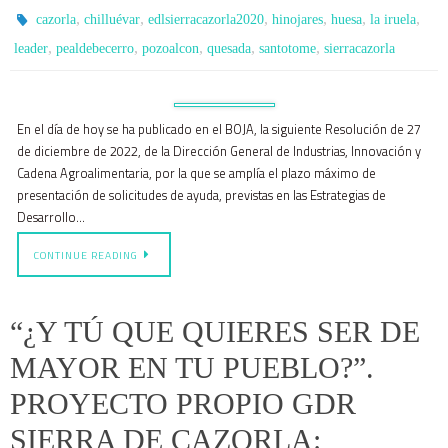
,
,
,
,
,
,
cazorla
chilluévar
edlsierracazorla2020
hinojares
huesa
la iruela
,
,
,
,
,
leader
pealdebecerro
pozoalcon
quesada
santotome
sierracazorla
En el día de hoy se ha publicado en el BOJA, la siguiente Resolución de 27
de diciembre de 2022, de la Dirección General de Industrias, Innovación y
Cadena Agroalimentaria, por la que se amplía el plazo máximo de
presentación de solicitudes de ayuda, previstas en las Estrategias de
Desarrollo…
CONTINUE READING
“¿Y TÚ QUE QUIERES SER DE
MAYOR EN TU PUEBLO?”.
PROYECTO PROPIO GDR
SIERRA DE CAZORLA: