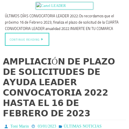
ÚLTIMOS DÍAS CONVOCATORIA LEADER 2022.Os recordamos que el
próximo 16 de Febrero 2023, finaliza el plazo de solicitud de la CUARTA
CONVOCATORIA LEADER anualidad 2022.INVIERTE EN TU COMARCA
CONTINUE READING
𝗔𝗠𝗣𝗟𝗜𝗔𝗖𝗜Ó𝗡 𝗗𝗘 𝗣𝗟𝗔𝗭𝗢
𝗗𝗘 𝗦𝗢𝗟𝗜𝗖𝗜𝗧𝗨𝗗𝗘𝗦 𝗗𝗘
𝗔𝗬𝗨𝗗𝗔 𝗟𝗘𝗔𝗗𝗘𝗥
𝗖𝗢𝗡𝗩𝗢𝗖𝗔𝗧𝗢𝗥𝗜𝗔 𝟮𝟬𝟮𝟮
𝗛𝗔𝗦𝗧𝗔 𝗘𝗟 𝟭𝟲 𝗗𝗘
𝗙𝗘𝗕𝗥𝗘𝗥𝗢 𝗗𝗘 𝟮𝟬𝟮𝟯
Toni Marin
03/01/2023
ÚLTIMAS NOTICIAS