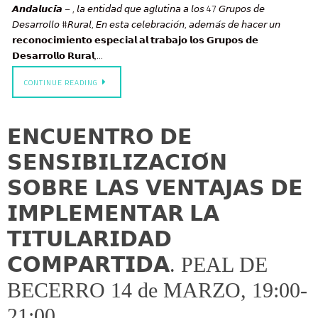
𝘼𝙣𝙙𝙖𝙡𝙪𝙘𝙞́𝙖 – , 𝘭𝘢 𝘦𝘯𝘵𝘪𝘥𝘢𝘥 𝘲𝘶𝘦 𝘢𝘨𝘭𝘶𝘵𝘪𝘯𝘢 𝘢 𝘭𝘰𝘴 47 𝘎𝘳𝘶𝘱𝘰𝘴 𝘥𝘦
𝘋𝘦𝘴𝘢𝘳𝘳𝘰𝘭𝘭𝘰 #𝘙𝘶𝘳𝘢𝘭, 𝘌𝘯 𝘦𝘴𝘵𝘢 𝘤𝘦𝘭𝘦𝘣𝘳𝘢𝘤𝘪𝘰́𝘯, 𝘢𝘥𝘦𝘮𝘢́𝘴 𝘥𝘦 𝘩𝘢𝘤𝘦𝘳 𝘶𝘯
𝗿𝗲𝗰𝗼𝗻𝗼𝗰𝗶𝗺𝗶𝗲𝗻𝘁𝗼 𝗲𝘀𝗽𝗲𝗰𝗶𝗮𝗹 𝗮𝗹 𝘁𝗿𝗮𝗯𝗮𝗷𝗼 𝗹𝗼𝘀 𝗚𝗿𝘂𝗽𝗼𝘀 𝗱𝗲
𝗗𝗲𝘀𝗮𝗿𝗿𝗼𝗹𝗹𝗼 𝗥𝘂𝗿𝗮𝗹,…
CONTINUE READING
𝗘𝗡𝗖𝗨𝗘𝗡𝗧𝗥𝗢 𝗗𝗘
𝗦𝗘𝗡𝗦𝗜𝗕𝗜𝗟𝗜𝗭𝗔𝗖𝗜𝗢́𝗡
𝗦𝗢𝗕𝗥𝗘 𝗟𝗔𝗦 𝗩𝗘𝗡𝗧𝗔𝗝𝗔𝗦 𝗗𝗘
𝗜𝗠𝗣𝗟𝗘𝗠𝗘𝗡𝗧𝗔𝗥 𝗟𝗔
𝗧𝗜𝗧𝗨𝗟𝗔𝗥𝗜𝗗𝗔𝗗
𝗖𝗢𝗠𝗣𝗔𝗥𝗧𝗜𝗗𝗔. PEAL DE
BECERRO 14 de MARZO, 19:00-
21:00