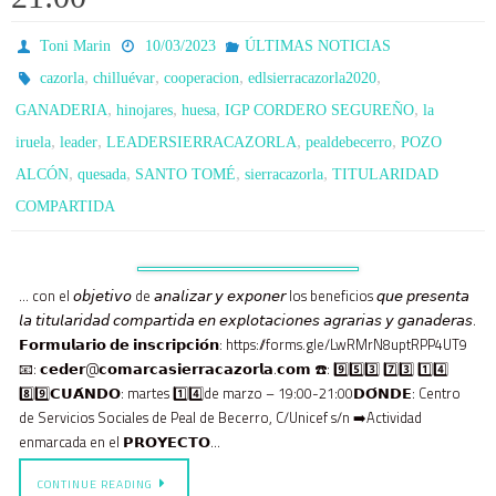
Toni Marin
10/03/2023
ÚLTIMAS NOTICIAS
,
,
,
,
cazorla
chilluévar
cooperacion
edlsierracazorla2020
,
,
,
,
GANADERIA
hinojares
huesa
IGP CORDERO SEGUREÑO
la
,
,
,
,
iruela
leader
LEADERSIERRACAZORLA
pealdebecerro
POZO
,
,
,
,
ALCÓN
quesada
SANTO TOMÉ
sierracazorla
TITULARIDAD
COMPARTIDA
… con el 𝘰𝘣𝘫𝘦𝘵𝘪𝘷𝘰 de 𝘢𝘯𝘢𝘭𝘪𝘻𝘢𝘳 𝘺 𝘦𝘹𝘱𝘰𝘯𝘦𝘳 los beneficios 𝘲𝘶𝘦 𝘱𝘳𝘦𝘴𝘦𝘯𝘵𝘢
𝘭𝘢 𝘵𝘪𝘵𝘶𝘭𝘢𝘳𝘪𝘥𝘢𝘥 𝘤𝘰𝘮𝘱𝘢𝘳𝘵𝘪𝘥𝘢 𝘦𝘯 𝘦𝘹𝘱𝘭𝘰𝘵𝘢𝘤𝘪𝘰𝘯𝘦𝘴 𝘢𝘨𝘳𝘢𝘳𝘪𝘢𝘴 𝘺 𝘨𝘢𝘯𝘢𝘥𝘦𝘳𝘢𝘴.
𝗙𝗼𝗿𝗺𝘂𝗹𝗮𝗿𝗶𝗼 𝗱𝗲 𝗶𝗻𝘀𝗰𝗿𝗶𝗽𝗰𝗶𝗼́𝗻: https://forms.gle/LwRMrN8uptRPP4UT9
📧: 𝗰𝗲𝗱𝗲𝗿@𝗰𝗼𝗺𝗮𝗿𝗰𝗮𝘀𝗶𝗲𝗿𝗿𝗮𝗰𝗮𝘇𝗼𝗿𝗹𝗮.𝗰𝗼𝗺 ☎️: 9️⃣5️⃣3️⃣ 7️⃣3️⃣ 1️⃣4️⃣
8️⃣9️⃣𝗖𝗨𝗔́𝗡𝗗𝗢: martes 1️⃣4️⃣de marzo – 19:00-21:00𝗗𝗢́𝗡𝗗𝗘: Centro
de Servicios Sociales de Peal de Becerro, C/Unicef s/n ➡️Actividad
enmarcada en el 𝗣𝗥𝗢𝗬𝗘𝗖𝗧𝗢…
CONTINUE READING