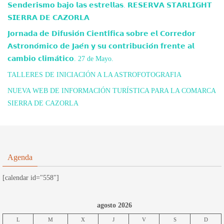
𝗦𝗲𝗻𝗱𝗲𝗿𝗶𝘀𝗺𝗼 𝗯𝗮𝗷𝗼 𝗹𝗮𝘀 𝗲𝘀𝘁𝗿𝗲𝗹𝗹𝗮𝘀. 𝗥𝗘𝗦𝗘𝗥𝗩𝗔 𝗦𝗧𝗔𝗥𝗟𝗜𝗚𝗛𝗧
𝗦𝗜𝗘𝗥𝗥𝗔 𝗗𝗘 𝗖𝗔𝗭𝗢𝗥𝗟𝗔
𝗝𝗼𝗿𝗻𝗮𝗱𝗮 𝗱𝗲 𝗗𝗶𝗳𝘂𝘀𝗶𝗼́𝗻 𝗖𝗶𝗲𝗻𝘁𝗶́𝗳𝗶𝗰𝗮 𝘀𝗼𝗯𝗿𝗲 𝗲𝗹 𝗖𝗼𝗿𝗿𝗲𝗱𝗼𝗿
𝗔𝘀𝘁𝗿𝗼𝗻𝗼́𝗺𝗶𝗰𝗼 𝗱𝗲 𝗝𝗮𝗲́𝗻 𝘆 𝘀𝘂 𝗰𝗼𝗻𝘁𝗿𝗶𝗯𝘂𝗰𝗶𝗼́𝗻 𝗳𝗿𝗲𝗻𝘁𝗲 𝗮𝗹
𝗰𝗮𝗺𝗯𝗶𝗼 𝗰𝗹𝗶𝗺𝗮́𝘁𝗶𝗰𝗼. 27 de Mayo.
TALLERES DE INICIACIÓN A LA ASTROFOTOGRAFIA
NUEVA WEB DE INFORMACIÓN TURÍSTICA PARA LA COMARCA
SIERRA DE CAZORLA
Agenda
[calendar id="558"]
agosto 2026
L
M
X
J
V
S
D