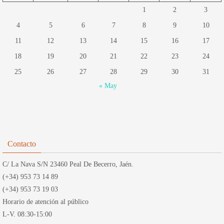
1
2
3
4
5
6
7
8
9
10
11
12
13
14
15
16
17
18
19
20
21
22
23
24
25
26
27
28
29
30
31
« May
Contacto
C/ La Nava S/N 23460 Peal De Becerro, Jaén.
(+34) 953 73 14 89
(+34) 953 73 19 03
Horario de atención al público
L-V. 08:30-15:00