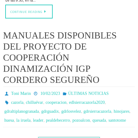
de las 9:30, en la…
CONTINUE READING
MANUALES DISPONIBLES
DEL PROYECTO DE
COOPERACIÓN
DINAMIZACIÓN IGP
CORDERO SEGUREÑO
Toni Marin
10/02/2023
ÚLTIMAS NOTICIAS
,
,
,
,
cazorla
chilluévar
cooperacion
edlsierracazorla2020
,
,
,
,
,
gdraltiplanogranada
gdrguadix
gdrlosvelez
gdrsierracazorla
hinojares
,
,
,
,
,
,
huesa
la iruela
leader
pealdebecerro
pozoalcon
quesada
santotome