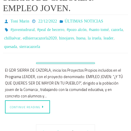
EMPLEO JOVEN.
Toni Marin
22/12/2022
ÚLTIMAS NOTICIAS
,
,
,
,
,
#juventudrural
#peal de becerro
#pozo alcón
#santo tomé
cazorla
,
,
,
,
,
,
chilluévar
edlsierracazorla2020
hinojares
huesa
la iruela
leader
,
quesada
sierracazorla
El GDR SIERRA DE CAZORLA, inicia los Proyectos Propios incluidos en el
Programa LEADER, con el proyecto denominado: EMPLEO JOVEN: “¿Y TÚ
QUE QUIERES SER DE MAYOR EN TU PUEBLO?”, dirigido a la población
joven de la Comarca , trabajando con la comunidad educativa, y en
concreto con alumnos y…
CONTINUE READING