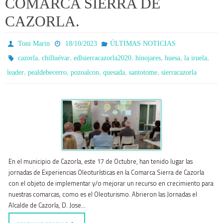
COMARCA SIERRA DE
CAZORLA.
Toni Marin
18/10/2023
ÚLTIMAS NOTICIAS
,
,
,
,
,
,
cazorla
chilluévar
edlsierracazorla2020
hinojares
huesa
la iruela
,
,
,
,
,
leader
pealdebecerro
pozoalcon
quesada
santotome
sierracazorla
En el municipio de Cazorla, este 17 de Octubre, han tenido lugar las
jornadas de Experiencias Oleoturísticas en la Comarca Sierra de Cazorla
con el objeto de implementar y/o mejorar un recurso en crecimiento para
nuestras comarcas, como es el Oleoturismo. Abrieron las Jornadas el
Alcalde de Cazorla, D. Jose…