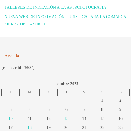
TALLERES DE INICIACIÓN A LA ASTROFOTOGRAFIA
NUEVA WEB DE INFORMACIÓN TURÍSTICA PARA LA COMARCA
SIERRA DE CAZORLA
Agenda
[calendar id="558"]
octubre 2023
L
M
X
J
V
S
D
1
2
3
4
5
6
7
8
9
10
11
12
13
14
15
16
17
18
19
20
21
22
23