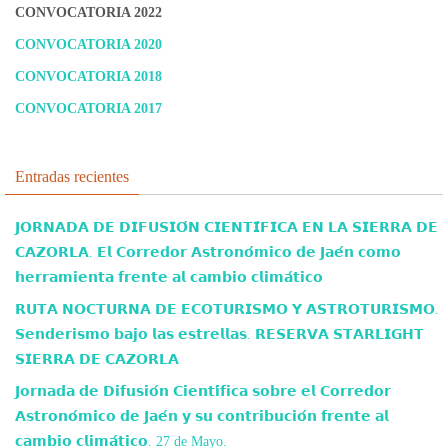
CONVOCATORIA 2022
CONVOCATORIA 2020
CONVOCATORIA 2018
CONVOCATORIA 2017
Entradas recientes
𝗝𝗢𝗥𝗡𝗔𝗗𝗔 𝗗𝗘 𝗗𝗜𝗙𝗨𝗦𝗜𝗢́𝗡 𝗖𝗜𝗘𝗡𝗧𝗜́𝗙𝗜𝗖𝗔 𝗘𝗡 𝗟𝗔 𝗦𝗜𝗘𝗥𝗥𝗔 𝗗𝗘
𝗖𝗔𝗭𝗢𝗥𝗟𝗔. 𝗘𝗹 𝗖𝗼𝗿𝗿𝗲𝗱𝗼𝗿 𝗔𝘀𝘁𝗿𝗼𝗻𝗼́𝗺𝗶𝗰𝗼 𝗱𝗲 𝗝𝗮𝗲́𝗻 𝗰𝗼𝗺𝗼
𝗵𝗲𝗿𝗿𝗮𝗺𝗶𝗲𝗻𝘁𝗮 𝗳𝗿𝗲𝗻𝘁𝗲 𝗮𝗹 𝗰𝗮𝗺𝗯𝗶𝗼 𝗰𝗹𝗶𝗺𝗮́𝘁𝗶𝗰𝗼
𝗥𝗨𝗧𝗔 𝗡𝗢𝗖𝗧𝗨𝗥𝗡𝗔 𝗗𝗘 𝗘𝗖𝗢𝗧𝗨𝗥𝗜𝗦𝗠𝗢 𝗬 𝗔𝗦𝗧𝗥𝗢𝗧𝗨𝗥𝗜𝗦𝗠𝗢.
𝗦𝗲𝗻𝗱𝗲𝗿𝗶𝘀𝗺𝗼 𝗯𝗮𝗷𝗼 𝗹𝗮𝘀 𝗲𝘀𝘁𝗿𝗲𝗹𝗹𝗮𝘀. 𝗥𝗘𝗦𝗘𝗥𝗩𝗔 𝗦𝗧𝗔𝗥𝗟𝗜𝗚𝗛𝗧
𝗦𝗜𝗘𝗥𝗥𝗔 𝗗𝗘 𝗖𝗔𝗭𝗢𝗥𝗟𝗔
𝗝𝗼𝗿𝗻𝗮𝗱𝗮 𝗱𝗲 𝗗𝗶𝗳𝘂𝘀𝗶𝗼́𝗻 𝗖𝗶𝗲𝗻𝘁𝗶́𝗳𝗶𝗰𝗮 𝘀𝗼𝗯𝗿𝗲 𝗲𝗹 𝗖𝗼𝗿𝗿𝗲𝗱𝗼𝗿
𝗔𝘀𝘁𝗿𝗼𝗻𝗼́𝗺𝗶𝗰𝗼 𝗱𝗲 𝗝𝗮𝗲́𝗻 𝘆 𝘀𝘂 𝗰𝗼𝗻𝘁𝗿𝗶𝗯𝘂𝗰𝗶𝗼́𝗻 𝗳𝗿𝗲𝗻𝘁𝗲 𝗮𝗹
𝗰𝗮𝗺𝗯𝗶𝗼 𝗰𝗹𝗶𝗺𝗮́𝘁𝗶𝗰𝗼. 27 de Mayo.