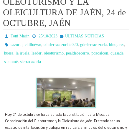
OLEOTURISMO Y LA
OLEICULTURA DE JAÉN, 24 de
OCTUBRE, JAÉN
Toni Marin
25/10/2023
ÚLTIMAS NOTICIAS
,
,
,
,
,
cazorla
chilluévar
edlsierracazorla2020
gdrsierracazorla
hinojares
,
,
,
,
,
,
,
huesa
la iruela
leader
oleoturismo
pealdebecerro
pozoalcon
quesada
,
santomé
sierracazorla
Hoy 24 de octubre se ha celebrado la constitución de la Mesa de
Coordinación del Oleoturismo y la Oleicultura de Jaén. Pretende ser un
espacio de interlocución y trabajo en red para el impulso del oleoturismo y