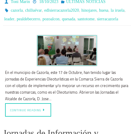
Toni Marin
18/10/2023
ÚLTIMAS NOTICIAS
,
,
,
,
,
,
cazorla
chilluévar
edlsierracazorla2020
hinojares
huesa
la iruela
,
,
,
,
,
leader
pealdebecerro
pozoalcon
quesada
santotome
sierracazorla
En el municipio de Cazorla, este 17 de Octubre, han tenido lugar las
jornadas de Experiencias Oleoturísticas en la Comarca Sierra de Cazorla
con el objeto de implementar y/o mejorar un recurso en crecimiento para
nuestras comarcas, como es el Oleoturismo. Abrieron las Jornadas el
Alcalde de Cazorla, D. Jose…
CONTINUE READING
Jornadas de Información y