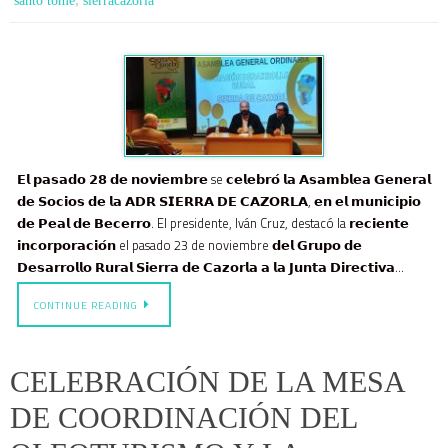
santo tomé
sierracazorla
𝗘𝗹 𝗽𝗮𝘀𝗮𝗱𝗼 𝟮𝟴 𝗱𝗲 𝗻𝗼𝘃𝗶𝗲𝗺𝗯𝗿𝗲 se 𝗰𝗲𝗹𝗲𝗯𝗿𝗼́ 𝗹𝗮 𝗔𝘀𝗮𝗺𝗯𝗹𝗲𝗮 𝗚𝗲𝗻𝗲𝗿𝗮𝗹
𝗱𝗲 𝗦𝗼𝗰𝗶𝗼𝘀 𝗱𝗲 𝗹𝗮 𝗔𝗗𝗥 𝗦𝗜𝗘𝗥𝗥𝗔 𝗗𝗘 𝗖𝗔𝗭𝗢𝗥𝗟𝗔, 𝗲𝗻 𝗲𝗹 𝗺𝘂𝗻𝗶𝗰𝗶𝗽𝗶𝗼
𝗱𝗲 𝗣𝗲𝗮𝗹 𝗱𝗲 𝗕𝗲𝗰𝗲𝗿𝗿𝗼. El presidente, Iván Cruz, destacó la 𝗿𝗲𝗰𝗶𝗲𝗻𝘁𝗲
𝗶𝗻𝗰𝗼𝗿𝗽𝗼𝗿𝗮𝗰𝗶𝗼́𝗻 el pasado 23 de noviembre 𝗱𝗲𝗹 𝗚𝗿𝘂𝗽𝗼 𝗱𝗲
𝗗𝗲𝘀𝗮𝗿𝗿𝗼𝗹𝗹𝗼 𝗥𝘂𝗿𝗮𝗹 𝗦𝗶𝗲𝗿𝗿𝗮 𝗱𝗲 𝗖𝗮𝘇𝗼𝗿𝗹𝗮 𝗮 𝗹𝗮 𝗝𝘂𝗻𝘁𝗮 𝗗𝗶𝗿𝗲𝗰𝘁𝗶𝘃𝗮…
CONTINUE READING
CELEBRACIÓN DE LA MESA
DE COORDINACIÓN DEL