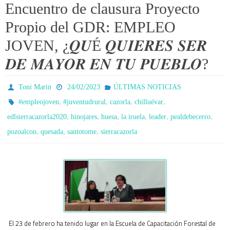
Encuentro de clausura Proyecto
Propio del GDR: EMPLEO
JOVEN, ¿𝑸𝑼É 𝑸𝑼𝑰𝑬𝑹𝑬𝑺 𝑺𝑬𝑹
𝑫𝑬 𝑴𝑨𝒀𝑶𝑹 𝑬𝑵 𝑻𝑼 𝑷𝑼𝑬𝑩𝑳𝑶?
Toni Marin
24/02/2023
ÚLTIMAS NOTICIAS
,
,
,
,
#empleojoven
#juventudrural
cazorla
chilluévar
,
,
,
,
,
,
edlsierracazorla2020
hinojares
huesa
la iruela
leader
pealdebecerro
,
,
,
pozoalcon
quesada
santotome
sierracazorla
El 23 de febrero ha tenido lugar en la Escuela de Capacitación Forestal de