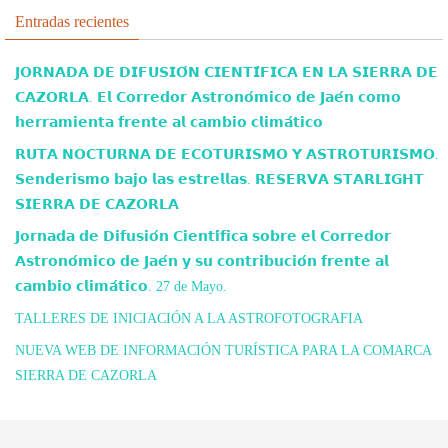
Entradas recientes
𝗝𝗢𝗥𝗡𝗔𝗗𝗔 𝗗𝗘 𝗗𝗜𝗙𝗨𝗦𝗜𝗢́𝗡 𝗖𝗜𝗘𝗡𝗧𝗜́𝗙𝗜𝗖𝗔 𝗘𝗡 𝗟𝗔 𝗦𝗜𝗘𝗥𝗥𝗔 𝗗𝗘
𝗖𝗔𝗭𝗢𝗥𝗟𝗔. 𝗘𝗹 𝗖𝗼𝗿𝗿𝗲𝗱𝗼𝗿 𝗔𝘀𝘁𝗿𝗼𝗻𝗼́𝗺𝗶𝗰𝗼 𝗱𝗲 𝗝𝗮𝗲́𝗻 𝗰𝗼𝗺𝗼
𝗵𝗲𝗿𝗿𝗮𝗺𝗶𝗲𝗻𝘁𝗮 𝗳𝗿𝗲𝗻𝘁𝗲 𝗮𝗹 𝗰𝗮𝗺𝗯𝗶𝗼 𝗰𝗹𝗶𝗺𝗮́𝘁𝗶𝗰𝗼
𝗥𝗨𝗧𝗔 𝗡𝗢𝗖𝗧𝗨𝗥𝗡𝗔 𝗗𝗘 𝗘𝗖𝗢𝗧𝗨𝗥𝗜𝗦𝗠𝗢 𝗬 𝗔𝗦𝗧𝗥𝗢𝗧𝗨𝗥𝗜𝗦𝗠𝗢.
𝗦𝗲𝗻𝗱𝗲𝗿𝗶𝘀𝗺𝗼 𝗯𝗮𝗷𝗼 𝗹𝗮𝘀 𝗲𝘀𝘁𝗿𝗲𝗹𝗹𝗮𝘀. 𝗥𝗘𝗦𝗘𝗥𝗩𝗔 𝗦𝗧𝗔𝗥𝗟𝗜𝗚𝗛𝗧
𝗦𝗜𝗘𝗥𝗥𝗔 𝗗𝗘 𝗖𝗔𝗭𝗢𝗥𝗟𝗔
𝗝𝗼𝗿𝗻𝗮𝗱𝗮 𝗱𝗲 𝗗𝗶𝗳𝘂𝘀𝗶𝗼́𝗻 𝗖𝗶𝗲𝗻𝘁𝗶́𝗳𝗶𝗰𝗮 𝘀𝗼𝗯𝗿𝗲 𝗲𝗹 𝗖𝗼𝗿𝗿𝗲𝗱𝗼𝗿
𝗔𝘀𝘁𝗿𝗼𝗻𝗼́𝗺𝗶𝗰𝗼 𝗱𝗲 𝗝𝗮𝗲́𝗻 𝘆 𝘀𝘂 𝗰𝗼𝗻𝘁𝗿𝗶𝗯𝘂𝗰𝗶𝗼́𝗻 𝗳𝗿𝗲𝗻𝘁𝗲 𝗮𝗹
𝗰𝗮𝗺𝗯𝗶𝗼 𝗰𝗹𝗶𝗺𝗮́𝘁𝗶𝗰𝗼. 27 de Mayo.
TALLERES DE INICIACIÓN A LA ASTROFOTOGRAFIA
NUEVA WEB DE INFORMACIÓN TURÍSTICA PARA LA COMARCA
SIERRA DE CAZORLA