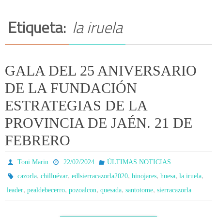
Etiqueta:
la iruela
GALA DEL 25 ANIVERSARIO
DE LA FUNDACIÓN
ESTRATEGIAS DE LA
PROVINCIA DE JAÉN. 21 DE
FEBRERO
Toni Marin
22/02/2024
ÚLTIMAS NOTICIAS
,
,
,
,
,
,
cazorla
chilluévar
edlsierracazorla2020
hinojares
huesa
la iruela
,
,
,
,
,
leader
pealdebecerro
pozoalcon
quesada
santotome
sierracazorla