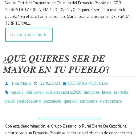
Vadillo Castril el Encuentro de Clausura del Proyecto Propio del GDR
SIERRA DE CAZORLA, EMPLEO JOVEN: ¿Qué quieres ser de mayor en tu
pueblo?. En el acto han intervenido, Maria Jose Lara Serrano , DELEGADA
TERRITORIAL…
CONTINUE READING
¿𝑸𝑼É 𝑸𝑼𝑰𝑬𝑹𝑬𝑺 𝑺𝑬𝑹 𝑫𝑬
𝑴𝑨𝒀𝑶𝑹 𝑬𝑵 𝑻𝑼 𝑷𝑼𝑬𝑩𝑳𝑶?
Toni Marin
22/02/2023
ÚLTIMAS NOTICIAS
,
,
,
,
,
,
cazorla
chilluévar
edlsierracazorla2020
hinojares
huesa
la iruela
,
,
,
,
,
leader
pealdebecerro
pozoalcon
quesada
santotome
sierracazorla
Con esta denominación, el Grupo Desarrollo Rural Sierra De Cazorla ha
desarrollado un Proyecto Propio #Leader con el objetivo de encender esa