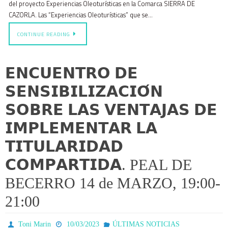
del proyecto Experiencias Oleoturísticas en la Comarca SIERRA DE
CAZORLA. Las “Experiencias Oleoturísticas” que se…
CONTINUE READING
𝗘𝗡𝗖𝗨𝗘𝗡𝗧𝗥𝗢 𝗗𝗘
𝗦𝗘𝗡𝗦𝗜𝗕𝗜𝗟𝗜𝗭𝗔𝗖𝗜𝗢́𝗡
𝗦𝗢𝗕𝗥𝗘 𝗟𝗔𝗦 𝗩𝗘𝗡𝗧𝗔𝗝𝗔𝗦 𝗗𝗘
𝗜𝗠𝗣𝗟𝗘𝗠𝗘𝗡𝗧𝗔𝗥 𝗟𝗔
𝗧𝗜𝗧𝗨𝗟𝗔𝗥𝗜𝗗𝗔𝗗
𝗖𝗢𝗠𝗣𝗔𝗥𝗧𝗜𝗗𝗔. PEAL DE
BECERRO 14 de MARZO, 19:00-
21:00
Toni Marin
10/03/2023
ÚLTIMAS NOTICIAS