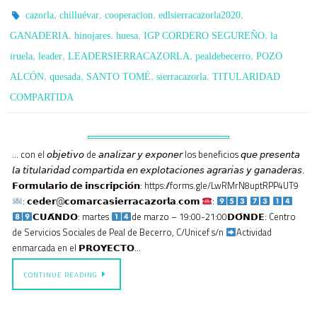
,
,
,
,
cazorla
chilluévar
cooperacion
edlsierracazorla2020
,
,
,
,
GANADERIA
hinojares
huesa
IGP CORDERO SEGUREÑO
la
,
,
,
,
iruela
leader
LEADERSIERRACAZORLA
pealdebecerro
POZO
,
,
,
,
ALCÓN
quesada
SANTO TOMÉ
sierracazorla
TITULARIDAD
COMPARTIDA
… con el 𝘰𝘣𝘫𝘦𝘵𝘪𝘷𝘰 de 𝘢𝘯𝘢𝘭𝘪𝘻𝘢𝘳 𝘺 𝘦𝘹𝘱𝘰𝘯𝘦𝘳 los beneficios 𝘲𝘶𝘦 𝘱𝘳𝘦𝘴𝘦𝘯𝘵𝘢
𝘭𝘢 𝘵𝘪𝘵𝘶𝘭𝘢𝘳𝘪𝘥𝘢𝘥 𝘤𝘰𝘮𝘱𝘢𝘳𝘵𝘪𝘥𝘢 𝘦𝘯 𝘦𝘹𝘱𝘭𝘰𝘵𝘢𝘤𝘪𝘰𝘯𝘦𝘴 𝘢𝘨𝘳𝘢𝘳𝘪𝘢𝘴 𝘺 𝘨𝘢𝘯𝘢𝘥𝘦𝘳𝘢𝘴.
𝗙𝗼𝗿𝗺𝘂𝗹𝗮𝗿𝗶𝗼 𝗱𝗲 𝗶𝗻𝘀𝗰𝗿𝗶𝗽𝗰𝗶𝗼́𝗻: https://forms.gle/LwRMrN8uptRPP4UT9
: 𝗰𝗲𝗱𝗲𝗿@𝗰𝗼𝗺𝗮𝗿𝗰𝗮𝘀𝗶𝗲𝗿𝗿𝗮𝗰𝗮𝘇𝗼𝗿𝗹𝗮.𝗰𝗼𝗺
:
𝗖𝗨𝗔́𝗡𝗗𝗢: martes
de marzo – 19:00-21:00𝗗𝗢́𝗡𝗗𝗘: Centro
de Servicios Sociales de Peal de Becerro, C/Unicef s/n
Actividad
enmarcada en el 𝗣𝗥𝗢𝗬𝗘𝗖𝗧𝗢…
CONTINUE READING