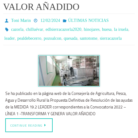
VALOR AÑADIDO
Toni Marin
12/02/2024
ÚLTIMAS NOTICIAS
,
,
,
,
,
,
cazorla
chilluévar
edlsierracazorla2020
hinojares
huesa
la iruela
,
,
,
,
,
leader
pealdebecerro
pozoalcon
quesada
santotome
sierracazorla
Se ha publicado en la página web de la Consejería de Agricultura, Pesca,
Agua y Desarrollo Rural la Propuesta Definitiva de Resolución de las ayudas
de la MEDIDA 19.2 LEADER correspondientes a la Convocatoria 2022 –
LÍNEA 1 -TRANSFORMA Y GENERA VALOR AÑADIDO
CONTINUE READING