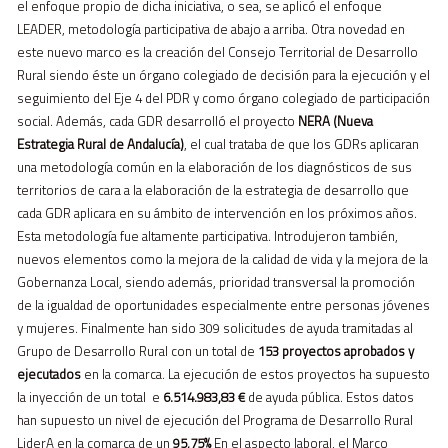
el enfoque propio de dicha iniciativa, o sea, se aplicó el enfoque
LEADER, metodología participativa de abajo a arriba. Otra novedad en
este nuevo marco es la creación del Consejo Territorial de Desarrollo
Rural siendo éste un órgano colegiado de decisión para la ejecución y el
seguimiento del Eje 4 del PDR y como órgano colegiado de participación
social. Además, cada GDR desarrolló el proyecto
NERA
(Nueva
Estrategia Rural de Andalucía)
, el cual trataba de que los GDRs aplicaran
una metodología común en la elaboración de los diagnósticos de sus
territorios de cara a la elaboración de la estrategia de desarrollo que
cada GDR aplicara en su ámbito de intervención en los próximos años.
Esta metodología fue altamente participativa. Introdujeron también,
nuevos elementos como la mejora de la calidad de vida y la mejora de la
Gobernanza Local, siendo además, prioridad transversal la promoción
de la igualdad de oportunidades especialmente entre personas jóvenes
y mujeres. Finalmente han sido 309 solicitudes de ayuda tramitadas al
Grupo de Desarrollo Rural con un total de
153 proyectos aprobados y
ejecutados
en la comarca. La ejecución de estos proyectos ha supuesto
la inyección de un total e
6.514.983,83 €
de ayuda pública. Estos datos
han supuesto un nivel de ejecución del Programa de Desarrollo Rural
LiderA en la comarca de un
95,75%
En el aspecto laboral, el Marco