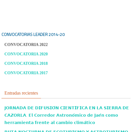
CONVOCATORIAS LEADER
2014-20
CONVOCATORIA 2022
CONVOCATORIA 2020
CONVOCATORIA 2018
CONVOCATORIA 2017
Entradas recientes
𝗝𝗢𝗥𝗡𝗔𝗗𝗔 𝗗𝗘 𝗗𝗜𝗙𝗨𝗦𝗜𝗢́𝗡 𝗖𝗜𝗘𝗡𝗧𝗜́𝗙𝗜𝗖𝗔 𝗘𝗡 𝗟𝗔 𝗦𝗜𝗘𝗥𝗥𝗔 𝗗𝗘
𝗖𝗔𝗭𝗢𝗥𝗟𝗔. 𝗘𝗹 𝗖𝗼𝗿𝗿𝗲𝗱𝗼𝗿 𝗔𝘀𝘁𝗿𝗼𝗻𝗼́𝗺𝗶𝗰𝗼 𝗱𝗲 𝗝𝗮𝗲́𝗻 𝗰𝗼𝗺𝗼
𝗵𝗲𝗿𝗿𝗮𝗺𝗶𝗲𝗻𝘁𝗮 𝗳𝗿𝗲𝗻𝘁𝗲 𝗮𝗹 𝗰𝗮𝗺𝗯𝗶𝗼 𝗰𝗹𝗶𝗺𝗮́𝘁𝗶𝗰𝗼