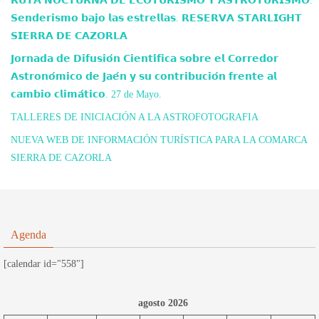
𝗥𝗨𝗧𝗔 𝗡𝗢𝗖𝗧𝗨𝗥𝗡𝗔 𝗗𝗘 𝗘𝗖𝗢𝗧𝗨𝗥𝗜𝗦𝗠𝗢 𝗬 𝗔𝗦𝗧𝗥𝗢𝗧𝗨𝗥𝗜𝗦𝗠𝗢.
𝗦𝗲𝗻𝗱𝗲𝗿𝗶𝘀𝗺𝗼 𝗯𝗮𝗷𝗼 𝗹𝗮𝘀 𝗲𝘀𝘁𝗿𝗲𝗹𝗹𝗮𝘀. 𝗥𝗘𝗦𝗘𝗥𝗩𝗔 𝗦𝗧𝗔𝗥𝗟𝗜𝗚𝗛𝗧
𝗦𝗜𝗘𝗥𝗥𝗔 𝗗𝗘 𝗖𝗔𝗭𝗢𝗥𝗟𝗔
𝗝𝗼𝗿𝗻𝗮𝗱𝗮 𝗱𝗲 𝗗𝗶𝗳𝘂𝘀𝗶𝗼́𝗻 𝗖𝗶𝗲𝗻𝘁𝗶́𝗳𝗶𝗰𝗮 𝘀𝗼𝗯𝗿𝗲 𝗲𝗹 𝗖𝗼𝗿𝗿𝗲𝗱𝗼𝗿
𝗔𝘀𝘁𝗿𝗼𝗻𝗼́𝗺𝗶𝗰𝗼 𝗱𝗲 𝗝𝗮𝗲́𝗻 𝘆 𝘀𝘂 𝗰𝗼𝗻𝘁𝗿𝗶𝗯𝘂𝗰𝗶𝗼́𝗻 𝗳𝗿𝗲𝗻𝘁𝗲 𝗮𝗹
𝗰𝗮𝗺𝗯𝗶𝗼 𝗰𝗹𝗶𝗺𝗮́𝘁𝗶𝗰𝗼. 27 de Mayo.
TALLERES DE INICIACIÓN A LA ASTROFOTOGRAFIA
NUEVA WEB DE INFORMACIÓN TURÍSTICA PARA LA COMARCA
SIERRA DE CAZORLA
Agenda
[calendar id="558"]
agosto 2026