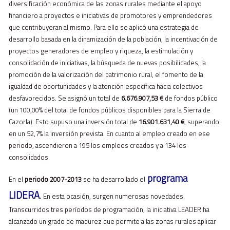
diversificación económica de las zonas rurales mediante el apoyo
financiero a proyectos e iniciativas de promotores y emprendedores
que contribuyeran al mismo. Para ello se aplicó una estrategia de
desarrollo basada en la dinamización de la población, la incentivación de
proyectos generadores de empleo y riqueza, la estimulación y
consolidación de iniciativas, la búsqueda de nuevas posibilidades, la
promoción de la valorización del patrimonio rural, el fomento de la
igualdad de oportunidades y la atención específica hacia colectivos
desfavorecidos. Se asignó un total de
6.676.907,53 €
de fondos público
(un 100,00% del total de fondos públicos disponibles para la Sierra de
Cazorla). Esto supuso una inversión total de
16.901.631,40
€
, superando
en un 52,7% la inversión prevista. En cuanto al empleo creado en ese
periodo, ascendieron a 195 los empleos creados y a 134 los
consolidados.
programa
En el
periodo 2007-2013
se ha desarrollado
el
LIDERA
.
En esta ocasión, surgen numerosas novedades.
Transcurridos tres períodos de programación, la iniciativa LEADER ha
alcanzado un grado de madurez que permite a las zonas rurales aplicar