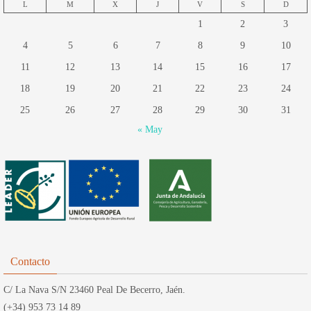
L
M
X
J
V
S
D
1
2
3
4
5
6
7
8
9
10
11
12
13
14
15
16
17
18
19
20
21
22
23
24
25
26
27
28
29
30
31
« May
Contacto
C/ La Nava S/N 23460 Peal De Becerro, Jaén.
(+34) 953 73 14 89