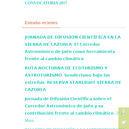
CONVOCATORIA 2017
Entradas recientes
𝗝𝗢𝗥𝗡𝗔𝗗𝗔 𝗗𝗘 𝗗𝗜𝗙𝗨𝗦𝗜𝗢́𝗡 𝗖𝗜𝗘𝗡𝗧𝗜́𝗙𝗜𝗖𝗔 𝗘𝗡 𝗟𝗔
𝗦𝗜𝗘𝗥𝗥𝗔 𝗗𝗘 𝗖𝗔𝗭𝗢𝗥𝗟𝗔. 𝗘𝗹 𝗖𝗼𝗿𝗿𝗲𝗱𝗼𝗿
𝗔𝘀𝘁𝗿𝗼𝗻𝗼́𝗺𝗶𝗰𝗼 𝗱𝗲 𝗝𝗮𝗲́𝗻 𝗰𝗼𝗺𝗼 𝗵𝗲𝗿𝗿𝗮𝗺𝗶𝗲𝗻𝘁𝗮
𝗳𝗿𝗲𝗻𝘁𝗲 𝗮𝗹 𝗰𝗮𝗺𝗯𝗶𝗼 𝗰𝗹𝗶𝗺𝗮́𝘁𝗶𝗰𝗼
𝗥𝗨𝗧𝗔 𝗡𝗢𝗖𝗧𝗨𝗥𝗡𝗔 𝗗𝗘 𝗘𝗖𝗢𝗧𝗨𝗥𝗜𝗦𝗠𝗢 𝗬
𝗔𝗦𝗧𝗥𝗢𝗧𝗨𝗥𝗜𝗦𝗠𝗢. 𝗦𝗲𝗻𝗱𝗲𝗿𝗶𝘀𝗺𝗼 𝗯𝗮𝗷𝗼 𝗹𝗮𝘀
𝗲𝘀𝘁𝗿𝗲𝗹𝗹𝗮𝘀. 𝗥𝗘𝗦𝗘𝗥𝗩𝗔 𝗦𝗧𝗔𝗥𝗟𝗜𝗚𝗛𝗧 𝗦𝗜𝗘𝗥𝗥𝗔 𝗗𝗘
𝗖𝗔𝗭𝗢𝗥𝗟𝗔
𝗝𝗼𝗿𝗻𝗮𝗱𝗮 𝗱𝗲 𝗗𝗶𝗳𝘂𝘀𝗶𝗼́𝗻 𝗖𝗶𝗲𝗻𝘁𝗶́𝗳𝗶𝗰𝗮 𝘀𝗼𝗯𝗿𝗲 𝗲𝗹
𝗖𝗼𝗿𝗿𝗲𝗱𝗼𝗿 𝗔𝘀𝘁𝗿𝗼𝗻𝗼́𝗺𝗶𝗰𝗼 𝗱𝗲 𝗝𝗮𝗲́𝗻 𝘆 𝘀𝘂
𝗰𝗼𝗻𝘁𝗿𝗶𝗯𝘂𝗰𝗶𝗼́𝗻 𝗳𝗿𝗲𝗻𝘁𝗲 𝗮𝗹 𝗰𝗮𝗺𝗯𝗶𝗼 𝗰𝗹𝗶𝗺𝗮́𝘁𝗶𝗰𝗼. 27 de
Mayo.