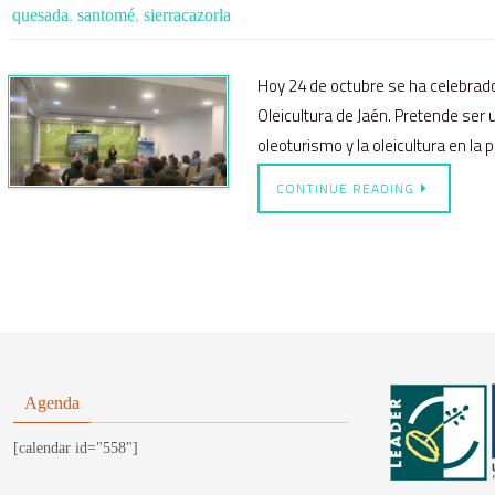
quesada
,
santomé
,
sierracazorla
Hoy 24 de octubre se ha celebrado
Oleicultura de Jaén. Pretende ser 
oleoturismo y la oleicultura en la 
CONTINUE READING
Agenda
[calendar id="558"]