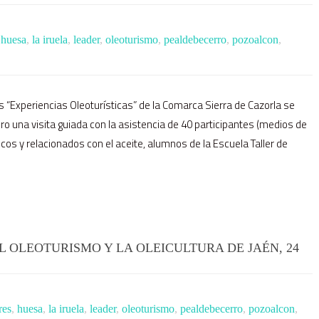
,
huesa
,
la iruela
,
leader
,
oleoturismo
,
pealdebecerro
,
pozoalcon
,
as “Experiencias Oleoturísticas” de la Comarca Sierra de Cazorla se
ro una visita guiada con la asistencia de 40 participantes (medios de
os y relacionados con el aceite, alumnos de la Escuela Taller de
 OLEOTURISMO Y LA OLEICULTURA DE JAÉN, 24
res
,
huesa
,
la iruela
,
leader
,
oleoturismo
,
pealdebecerro
,
pozoalcon
,