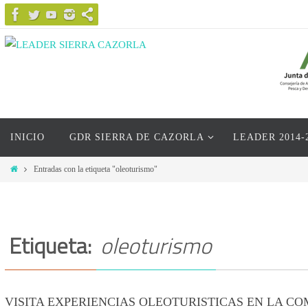
Ir
al
contenido
Ir
INICIO
GDR SIERRA DE CAZORLA
LEADER 2014-
al
contenido
Inicio
Entradas con la etiqueta "oleoturismo"
Etiqueta:
oleoturismo
VISITA EXPERIENCIAS OLEOTURISTICAS EN LA C