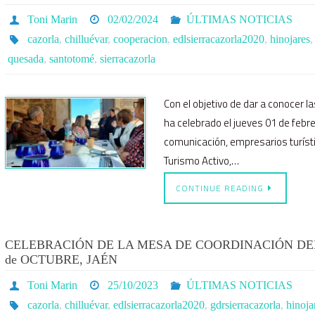
Toni Marin
02/02/2024
ÚLTIMAS NOTICIAS
cazorla
,
chilluévar
,
cooperacion
,
edlsierracazorla2020
,
hinojares
quesada
,
santotomé
,
sierracazorla
Con el objetivo de dar a conocer l
ha celebrado el jueves 01 de febre
comunicación, empresarios turístic
Turismo Activo,…
CONTINUE READING
CELEBRACIÓN DE LA MESA DE COORDINACIÓN DEL
de OCTUBRE, JAÉN
Toni Marin
25/10/2023
ÚLTIMAS NOTICIAS
cazorla
,
chilluévar
,
edlsierracazorla2020
,
gdrsierracazorla
,
hinoja