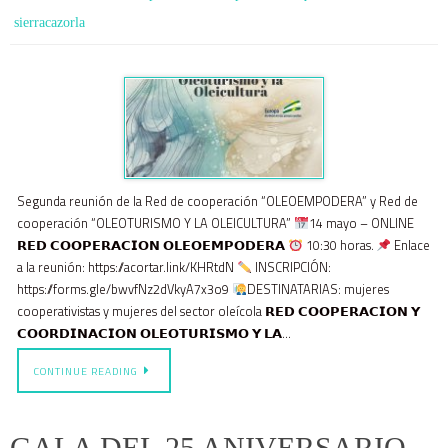
sierracazorla
Segunda reunión de la Red de cooperación “OLEOEMPODERA” y Red de
cooperación “OLEOTURISMO Y LA OLEICULTURA”
14 mayo – ONLINE
𝗥𝗘𝗗 𝗖𝗢𝗢𝗣𝗘𝗥𝗔𝗖𝗜𝗢𝗡 𝗢𝗟𝗘𝗢𝗘𝗠𝗣𝗢𝗗𝗘𝗥𝗔
10:30 horas.
Enlace
a la reunión: https://acortar.link/KHRtdN
INSCRIPCIÓN:
https://forms.gle/bwvfNz2dVkyA7x3o9
DESTINATARIAS: mujeres
cooperativistas y mujeres del sector oleícola 𝗥𝗘𝗗 𝗖𝗢𝗢𝗣𝗘𝗥𝗔𝗖𝗜𝗢𝗡 𝗬
𝗖𝗢𝗢𝗥𝗗𝗜𝗡𝗔𝗖𝗜𝗢𝗡 𝗢𝗟𝗘𝗢𝗧𝗨𝗥𝗜𝗦𝗠𝗢 𝗬 𝗟𝗔…
CONTINUE READING
GALA DEL 25 ANIVERSARIO