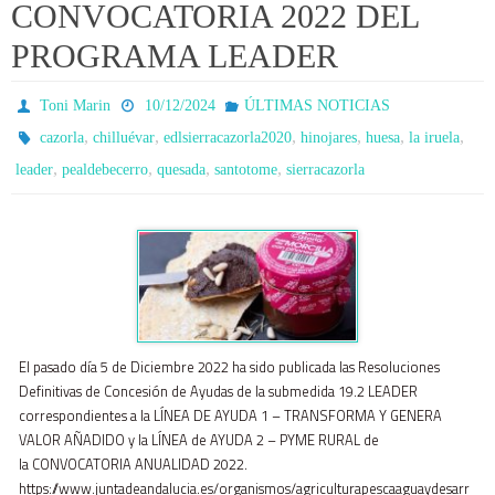
CONVOCATORIA 2022 DEL
PROGRAMA LEADER
Toni Marin
10/12/2024
ÚLTIMAS NOTICIAS
,
,
,
,
,
,
cazorla
chilluévar
edlsierracazorla2020
hinojares
huesa
la iruela
,
,
,
,
leader
pealdebecerro
quesada
santotome
sierracazorla
El pasado día 5 de Diciembre 2022 ha sido publicada las Resoluciones
Definitivas de Concesión de Ayudas de la submedida 19.2 LEADER
correspondientes a la LÍNEA DE AYUDA 1 – TRANSFORMA Y GENERA
VALOR AÑADIDO y la LÍNEA de AYUDA 2 – PYME RURAL de
la CONVOCATORIA ANUALIDAD 2022.
https://www.juntadeandalucia.es/organismos/agriculturapescaaguaydesarr