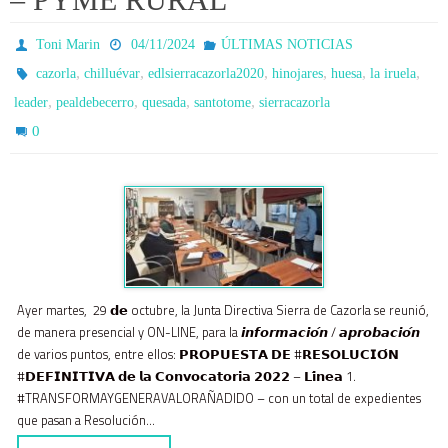
Toni Marin
04/11/2024
ÚLTIMAS NOTICIAS
,
,
,
,
,
,
cazorla
chilluévar
edlsierracazorla2020
hinojares
huesa
la iruela
,
,
,
,
leader
pealdebecerro
quesada
santotome
sierracazorla
0
Ayer martes, 29 𝗱𝗲 octubre, la Junta Directiva Sierra de Cazorla se reunió,
de manera presencial y ON-LINE, para la 𝙞𝙣𝙛𝙤𝙧𝙢𝙖𝙘𝙞𝙤́𝙣 / 𝙖𝙥𝙧𝙤𝙗𝙖𝙘𝙞𝙤́𝙣
de varios puntos, entre ellos: 𝗣𝗥𝗢𝗣𝗨𝗘𝗦𝗧𝗔 𝗗𝗘 #𝗥𝗘𝗦𝗢𝗟𝗨𝗖𝗜𝗢́𝗡
#𝗗𝗘𝗙𝗜𝗡𝗜𝗧𝗜𝗩𝗔 𝗱𝗲 𝗹𝗮 𝗖𝗼𝗻𝘃𝗼𝗰𝗮𝘁𝗼𝗿𝗶𝗮 𝟮𝟬𝟮𝟮 – 𝗟𝗶́𝗻𝗲𝗮 1.
#TRANSFORMAYGENERAVALORAÑADIDO – con un total de expedientes
que pasan a Resolución…