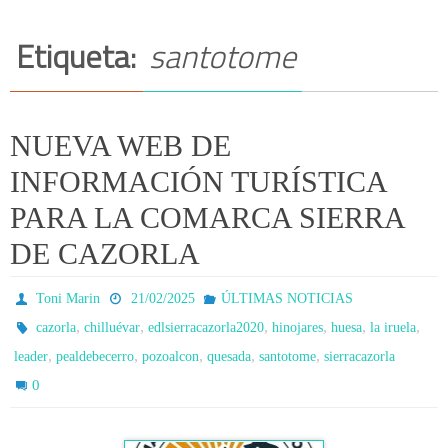
Etiqueta:
santotome
NUEVA WEB DE
INFORMACIÓN TURÍSTICA
PARA LA COMARCA SIERRA
DE CAZORLA
Toni Marin
21/02/2025
ÚLTIMAS NOTICIAS
,
,
,
,
,
,
cazorla
chilluévar
edlsierracazorla2020
hinojares
huesa
la iruela
,
,
,
,
,
leader
pealdebecerro
pozoalcon
quesada
santotome
sierracazorla
0