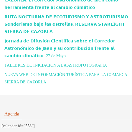
𝗖𝗔𝗭𝗢𝗥𝗟𝗔. 𝗘𝗹 𝗖𝗼𝗿𝗿𝗲𝗱𝗼𝗿 𝗔𝘀𝘁𝗿𝗼𝗻𝗼́𝗺𝗶𝗰𝗼 𝗱𝗲 𝗝𝗮𝗲́𝗻 𝗰𝗼𝗺𝗼
𝗵𝗲𝗿𝗿𝗮𝗺𝗶𝗲𝗻𝘁𝗮 𝗳𝗿𝗲𝗻𝘁𝗲 𝗮𝗹 𝗰𝗮𝗺𝗯𝗶𝗼 𝗰𝗹𝗶𝗺𝗮́𝘁𝗶𝗰𝗼
𝗥𝗨𝗧𝗔 𝗡𝗢𝗖𝗧𝗨𝗥𝗡𝗔 𝗗𝗘 𝗘𝗖𝗢𝗧𝗨𝗥𝗜𝗦𝗠𝗢 𝗬 𝗔𝗦𝗧𝗥𝗢𝗧𝗨𝗥𝗜𝗦𝗠𝗢.
𝗦𝗲𝗻𝗱𝗲𝗿𝗶𝘀𝗺𝗼 𝗯𝗮𝗷𝗼 𝗹𝗮𝘀 𝗲𝘀𝘁𝗿𝗲𝗹𝗹𝗮𝘀. 𝗥𝗘𝗦𝗘𝗥𝗩𝗔 𝗦𝗧𝗔𝗥𝗟𝗜𝗚𝗛𝗧
𝗦𝗜𝗘𝗥𝗥𝗔 𝗗𝗘 𝗖𝗔𝗭𝗢𝗥𝗟𝗔
𝗝𝗼𝗿𝗻𝗮𝗱𝗮 𝗱𝗲 𝗗𝗶𝗳𝘂𝘀𝗶𝗼́𝗻 𝗖𝗶𝗲𝗻𝘁𝗶́𝗳𝗶𝗰𝗮 𝘀𝗼𝗯𝗿𝗲 𝗲𝗹 𝗖𝗼𝗿𝗿𝗲𝗱𝗼𝗿
𝗔𝘀𝘁𝗿𝗼𝗻𝗼́𝗺𝗶𝗰𝗼 𝗱𝗲 𝗝𝗮𝗲́𝗻 𝘆 𝘀𝘂 𝗰𝗼𝗻𝘁𝗿𝗶𝗯𝘂𝗰𝗶𝗼́𝗻 𝗳𝗿𝗲𝗻𝘁𝗲 𝗮𝗹
𝗰𝗮𝗺𝗯𝗶𝗼 𝗰𝗹𝗶𝗺𝗮́𝘁𝗶𝗰𝗼. 27 de Mayo.
TALLERES DE INICIACIÓN A LA ASTROFOTOGRAFIA
NUEVA WEB DE INFORMACIÓN TURÍSTICA PARA LA COMARCA
SIERRA DE CAZORLA
Agenda
[calendar id="558"]