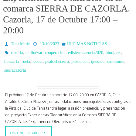
comarca SIERRA DE CAZORLA.
Cazorla, 17 de Octubre 17:00 –
20:00
Toni Marin
13/10/2023
ÚLTIMAS NOTICIAS
,
,
,
,
,
cazorla
chilluévar
cooperacion
edlsierracazorla2020
hinojares
,
,
,
,
,
,
,
huesa
la iruela
leader
pealdebecerro
pozoalcon
quesada
santotome
sierracazorla
El próximo 17 de Octubre en horario 17:00-20:00 en CAZORLA, Calle
Alcalde Cesáreo Plaza s/n, en las instalaciones municipales Salas contiguas a
la Pista del Club de Tenis tendrá lugar la sesión presencial y presentación
del proyecto Experiencias Oleoturísticas en la Comarca SIERRA DE
CAZORLA. Las “Experiencias Oleoturísticas” que se…
CONTINUE READING