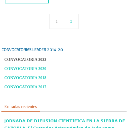
1
2
CONVOCATORIAS LEADER
2014-20
CONVOCATORIA 2022
CONVOCATORIA 2020
CONVOCATORIA 2018
CONVOCATORIA 2017
Entradas recientes
𝗝𝗢𝗥𝗡𝗔𝗗𝗔 𝗗𝗘 𝗗𝗜𝗙𝗨𝗦𝗜𝗢́𝗡 𝗖𝗜𝗘𝗡𝗧𝗜́𝗙𝗜𝗖𝗔 𝗘𝗡 𝗟𝗔 𝗦𝗜𝗘𝗥𝗥𝗔 𝗗𝗘