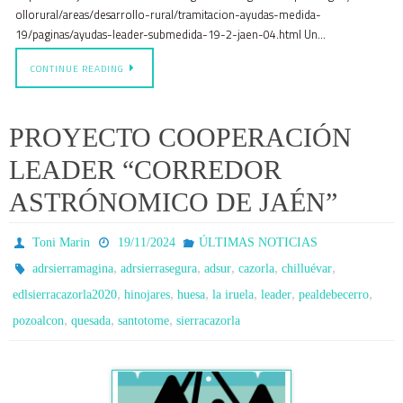
ollorural/areas/desarrollo-rural/tramitacion-ayudas-medida-
19/paginas/ayudas-leader-submedida-19-2-jaen-04.html Un…
CONTINUE READING
PROYECTO COOPERACIÓN
LEADER “CORREDOR
ASTRÓNOMICO DE JAÉN”
Toni Marin
19/11/2024
ÚLTIMAS NOTICIAS
,
,
,
,
,
adrsierramagina
adrsierrasegura
adsur
cazorla
chilluévar
,
,
,
,
,
,
edlsierracazorla2020
hinojares
huesa
la iruela
leader
pealdebecerro
,
,
,
pozoalcon
quesada
santotome
sierracazorla