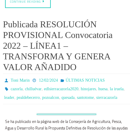
CONTINUE READING
Publicada RESOLUCIÓN
PROVISIONAL Convocatoria
2022 – LÍNEA1 –
TRANSFORMA Y GENERA
VALOR AÑADIDO
Toni Marin
12/02/2024
ÚLTIMAS NOTICIAS
,
,
,
,
,
,
cazorla
chilluévar
edlsierracazorla2020
hinojares
huesa
la iruela
,
,
,
,
,
leader
pealdebecerro
pozoalcon
quesada
santotome
sierracazorla
Se ha publicado en la página web de la Consejería de Agricultura, Pesca,
Agua y Desarrollo Rural la Propuesta Definitiva de Resolución de las ayudas