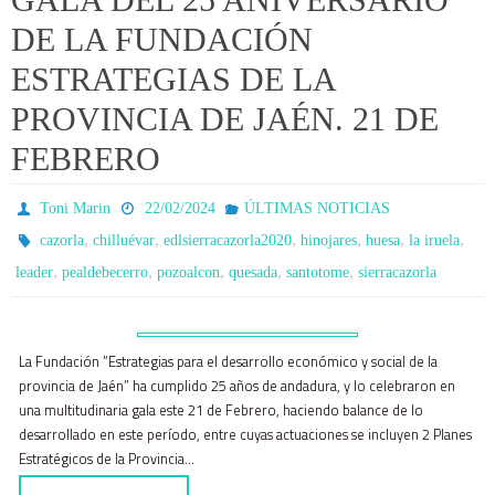
DE LA FUNDACIÓN
ESTRATEGIAS DE LA
PROVINCIA DE JAÉN. 21 DE
FEBRERO
Toni Marin
22/02/2024
ÚLTIMAS NOTICIAS
,
,
,
,
,
,
cazorla
chilluévar
edlsierracazorla2020
hinojares
huesa
la iruela
,
,
,
,
,
leader
pealdebecerro
pozoalcon
quesada
santotome
sierracazorla
La Fundación “Estrategias para el desarrollo económico y social de la
provincia de Jaén” ha cumplido 25 años de andadura, y lo celebraron en
una multitudinaria gala este 21 de Febrero, haciendo balance de lo
desarrollado en este período, entre cuyas actuaciones se incluyen 2 Planes
Estratégicos de la Provincia…