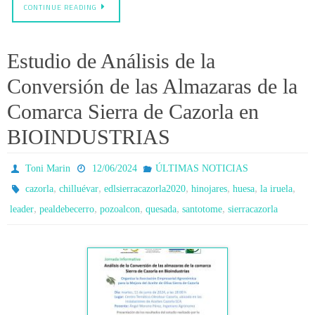
CONTINUE READING
Estudio de Análisis de la
Conversión de las Almazaras de la
Comarca Sierra de Cazorla en
BIOINDUSTRIAS
Toni Marin
12/06/2024
ÚLTIMAS NOTICIAS
,
,
,
,
,
,
cazorla
chilluévar
edlsierracazorla2020
hinojares
huesa
la iruela
,
,
,
,
,
leader
pealdebecerro
pozoalcon
quesada
santotome
sierracazorla