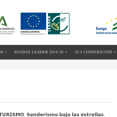
20
AYUDAS LEADER 2014-20
19.3 COOPERACIÓN
𝗜𝗦𝗠𝗢. 𝗦𝗲𝗻𝗱𝗲𝗿𝗶𝘀𝗺𝗼 𝗯𝗮𝗷𝗼 𝗹𝗮𝘀 𝗲𝘀𝘁𝗿𝗲𝗹𝗹𝗮𝘀.