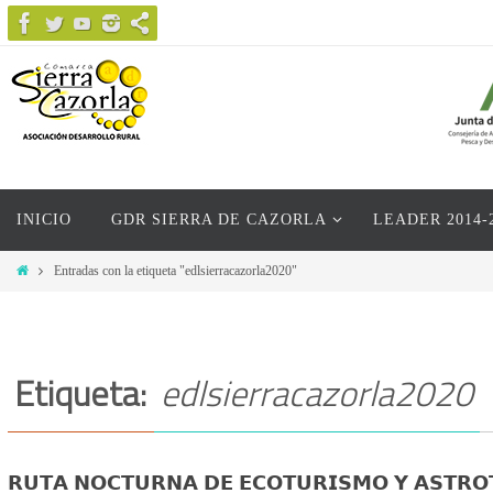
Ir
al
contenido
Ir
INICIO
GDR SIERRA DE CAZORLA
LEADER 2014-
al
contenido
Inicio
Entradas con la etiqueta "edlsierracazorla2020"
Etiqueta:
edlsierracazorla2020
𝗥𝗨𝗧𝗔 𝗡𝗢𝗖𝗧𝗨𝗥𝗡𝗔 𝗗𝗘 𝗘𝗖𝗢𝗧𝗨𝗥𝗜𝗦𝗠𝗢 𝗬 𝗔𝗦𝗧𝗥𝗢𝗧𝗨𝗥