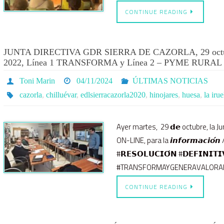
CONTINUE READING
JUNTA DIRECTIVA GDR SIERRA DE CAZORLA, 29 octub
2022, Línea 1 TRANSFORMA y Línea 2 – PYME RURAL
Toni Marin
04/11/2024
ÚLTIMAS NOTICIAS
cazorla
,
chilluévar
,
edlsierracazorla2020
,
hinojares
,
huesa
,
la irue
Ayer martes, 29 𝗱𝗲 octubre, la J
ON-LINE, para la 𝙞𝙣𝙛𝙤𝙧𝙢𝙖𝙘𝙞𝙤́𝙣
#𝗥𝗘𝗦𝗢𝗟𝗨𝗖𝗜𝗢́𝗡 #𝗗𝗘𝗙𝗜𝗡𝗜𝗧𝗜𝗩𝗔
#TRANSFORMAYGENERAVALORAÑADID
CONTINUE READING