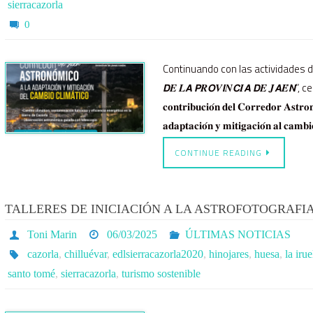
sierracazorla
0
Continuando con las actividades del 
𝘿𝑬 𝑳𝘼 𝙋𝑹𝙊𝑽𝙄𝑵𝘾𝑰𝘼 𝘿𝑬 𝑱𝘼𝑬́𝙉”, celebr
𝐜𝐨𝐧𝐭𝐫𝐢𝐛𝐮𝐜𝐢𝐨́𝐧 𝐝𝐞𝐥 𝐂𝐨𝐫𝐫𝐞𝐝𝐨𝐫 𝐀𝐬𝐭𝐫𝐨𝐧
𝐚𝐝𝐚𝐩𝐭𝐚𝐜𝐢𝐨́𝐧 𝐲 𝐦𝐢𝐭𝐢𝐠𝐚𝐜𝐢𝐨́𝐧 𝐚𝐥 
CONTINUE READING
TALLERES DE INICIACIÓN A LA ASTROFOTOGRAFI
Toni Marin
06/03/2025
ÚLTIMAS NOTICIAS
cazorla
,
chilluévar
,
edlsierracazorla2020
,
hinojares
,
huesa
,
la irue
santo tomé
,
sierracazorla
,
turismo sostenible