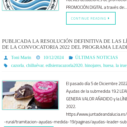
PROMOCIÓN DIGITAL a través de:
CONTINUE READING
PUBLICADA LA RESOLUCIÓN DEFINITIVA DE LAS L
DE LA CONVOCATORIA 2022 DEL PROGRAMA LEAD
Toni Marin
10/12/2024
ÚLTIMAS NOTICIAS
cazorla
,
chilluévar
,
edlsierracazorla2020
,
hinojares
,
huesa
,
la irue
El pasado día 5 de Diciembre 2022
Ayudas de la submedida 19.2 LE
GENERA VALOR AÑADIDO y la LÍN
2022.
https://www.juntadeandalucia.es
-rural/tramitacion-ayudas-medida-19/paginas/ayudas-leader-su