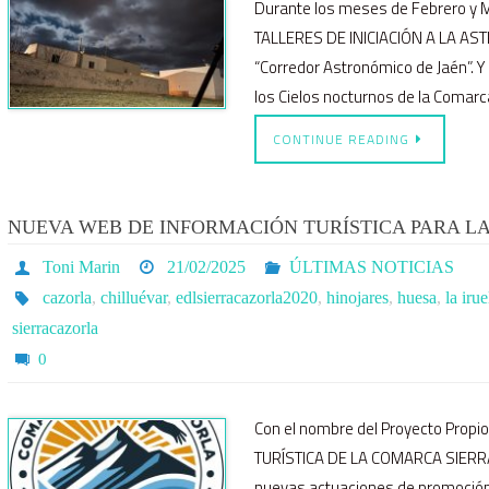
Durante los meses de Febrero y M
TALLERES DE INICIACIÓN A LA AST
“Corredor Astronómico de Jaén”. 
los Cielos nocturnos de la Comarc
CONTINUE READING
NUEVA WEB DE INFORMACIÓN TURÍSTICA PARA L
Toni Marin
21/02/2025
ÚLTIMAS NOTICIAS
cazorla
,
chilluévar
,
edlsierracazorla2020
,
hinojares
,
huesa
,
la irue
sierracazorla
0
Con el nombre del Proyecto Pro
TURÍSTICA DE LA COMARCA SIERRA 
nuevas actuaciones de promoción 