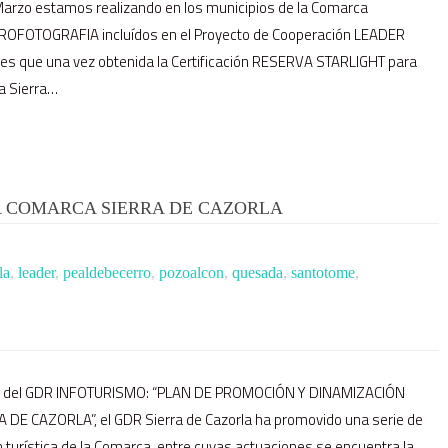
arzo estamos realizando en los municipios de la Comarca
ROFOTOGRAFIA incluídos en el Proyecto de Cooperación LEADER
Y es que una vez obtenida la Certificación RESERVA STARLIGHT para
a Sierra…
A COMARCA SIERRA DE CAZORLA
la
,
leader
,
pealdebecerro
,
pozoalcon
,
quesada
,
santotome
,
pio del GDR INFOTURISMO: “PLAN DE PROMOCIÓN Y DINAMIZACIÓN
DE CAZORLA”, el GDR Sierra de Cazorla ha promovido una serie de
turística de la Comarca, entre cuyas actuaciones se encuentra la