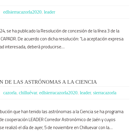
edlsierracazorla2020
,
leader
24, se ha publicado la Resolución de concesión de la línea 3 de la
 CAPADR. De acuerdo con dicha resolución: “La aceptación expresa
dad interesada, deberá producirse…
N DE LAS ASTRÓNOMAS A LA CIENCIA
cazorla
,
chilluévar
,
edlsierracazorla2020
,
leader
,
sierracazorla
tribución que han tenido las astrónomas a la Ciencia se ha programa
 de cooperación LEADER Corredor Astronómico de Jaén y cuyos
se realizó el día de ayer, 5 de noviembre en Chilluevar con la…