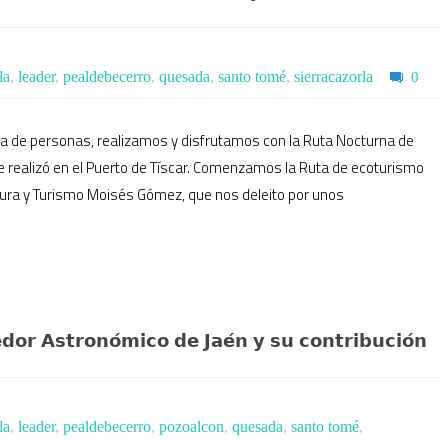
la
,
leader
,
pealdebecerro
,
quesada
,
santo tomé
,
sierracazorla
0
a de personas, realizamos y disfrutamos con la Ruta Nocturna de
e realizó en el Puerto de Tíscar. Comenzamos la Ruta de ecoturismo
tura y Turismo Moisés Gómez, que nos deleito por unos
𝗲𝗱𝗼𝗿 𝗔𝘀𝘁𝗿𝗼𝗻𝗼́𝗺𝗶𝗰𝗼 𝗱𝗲 𝗝𝗮𝗲́𝗻 𝘆 𝘀𝘂 𝗰𝗼𝗻𝘁𝗿𝗶𝗯𝘂𝗰𝗶𝗼́𝗻
la
,
leader
,
pealdebecerro
,
pozoalcon
,
quesada
,
santo tomé
,