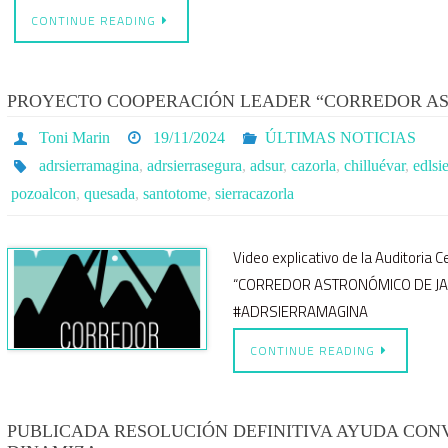
CONTINUE READING
PROYECTO COOPERACIÓN LEADER “CORREDOR AS
Toni Marin
19/11/2024
ÚLTIMAS NOTICIAS
adrsierramagina
,
adrsierrasegura
,
adsur
,
cazorla
,
chilluévar
,
edlsi
pozoalcon
,
quesada
,
santotome
,
sierracazorla
Video explicativo de la Auditoria 
“CORREDOR ASTRONÓMICO DE J
#ADRSIERRAMAGINA
CONTINUE READING
PUBLICADA RESOLUCIÓN DEFINITIVA AYUDA CONVO