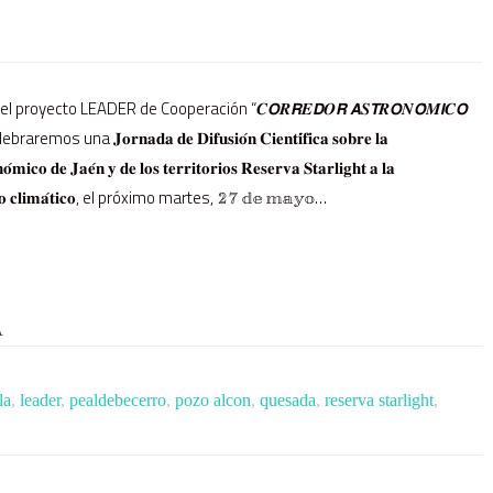
proyecto LEADER de Cooperación “𝑪𝙊𝑹𝙍𝑬𝘿𝑶𝙍 𝘼𝑺𝙏𝑹𝙊𝑵𝙊́𝑴𝙄𝑪𝙊
aremos una 𝐉𝐨𝐫𝐧𝐚𝐝𝐚 𝐝𝐞 𝐃𝐢𝐟𝐮𝐬𝐢𝐨́𝐧 𝐂𝐢𝐞𝐧𝐭𝐢́𝐟𝐢𝐜𝐚 𝐬𝐨𝐛𝐫𝐞 𝐥𝐚
𝐨́𝐦𝐢𝐜𝐨 𝐝𝐞 𝐉𝐚𝐞́𝐧 𝐲 𝐝𝐞 𝐥𝐨𝐬 𝐭𝐞𝐫𝐫𝐢𝐭𝐨𝐫𝐢𝐨𝐬 𝐑𝐞𝐬𝐞𝐫𝐯𝐚 𝐒𝐭𝐚𝐫𝐥𝐢𝐠𝐡𝐭 𝐚 𝐥𝐚
𝐜𝐚𝐦𝐛𝐢𝐨 𝐜𝐥𝐢𝐦𝐚́𝐭𝐢𝐜𝐨, el próximo martes, 𝟚𝟟 𝕕𝕖 𝕞𝕒𝕪𝕠…
A
la
,
leader
,
pealdebecerro
,
pozo alcon
,
quesada
,
reserva starlight
,