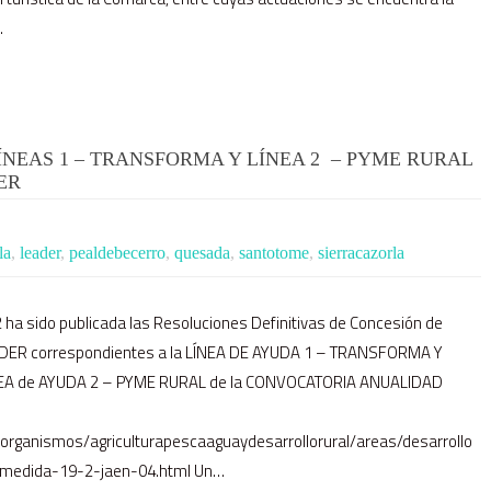
…
ÍNEAS 1 – TRANSFORMA Y LÍNEA 2 – PYME RURAL
ER
la
,
leader
,
pealdebecerro
,
quesada
,
santotome
,
sierracazorla
 ha sido publicada las Resoluciones Definitivas de Concesión de
ADER correspondientes a la LÍNEA DE AYUDA 1 – TRANSFORMA Y
EA de AYUDA 2 – PYME RURAL de la CONVOCATORIA ANUALIDAD
/organismos/agriculturapescaaguaydesarrollorural/areas/desarrollo
bmedida-19-2-jaen-04.html Un…