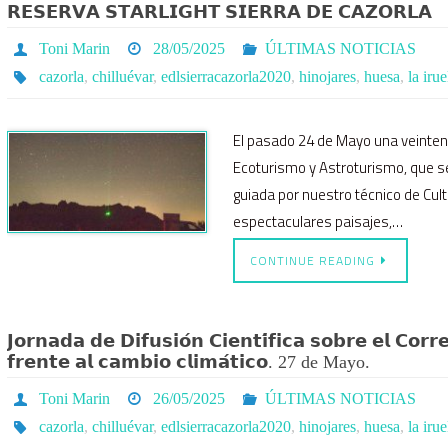
𝗥𝗘𝗦𝗘𝗥𝗩𝗔 𝗦𝗧𝗔𝗥𝗟𝗜𝗚𝗛𝗧 𝗦𝗜𝗘𝗥𝗥𝗔 𝗗𝗘 𝗖𝗔𝗭𝗢𝗥𝗟𝗔
Toni Marin
28/05/2025
ÚLTIMAS NOTICIAS
cazorla
,
chilluévar
,
edlsierracazorla2020
,
hinojares
,
huesa
,
la irue
El pasado 24 de Mayo una veinten
Ecoturismo y Astroturismo, que s
guiada por nuestro técnico de Cul
espectaculares paisajes,…
CONTINUE READING
𝗝𝗼𝗿𝗻𝗮𝗱𝗮 𝗱𝗲 𝗗𝗶𝗳𝘂𝘀𝗶𝗼́𝗻 𝗖𝗶𝗲𝗻𝘁𝗶́𝗳𝗶𝗰𝗮 𝘀𝗼𝗯𝗿𝗲 𝗲𝗹 𝗖𝗼𝗿
𝗳𝗿𝗲𝗻𝘁𝗲 𝗮𝗹 𝗰𝗮𝗺𝗯𝗶𝗼 𝗰𝗹𝗶𝗺𝗮́𝘁𝗶𝗰𝗼. 27 de Mayo.
Toni Marin
26/05/2025
ÚLTIMAS NOTICIAS
cazorla
,
chilluévar
,
edlsierracazorla2020
,
hinojares
,
huesa
,
la irue