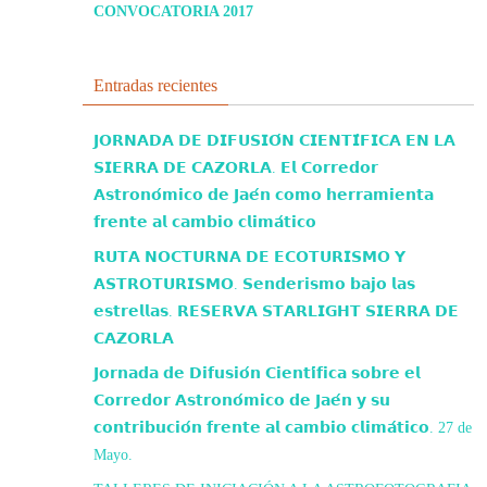
CONVOCATORIA 2017
Entradas recientes
𝗝𝗢𝗥𝗡𝗔𝗗𝗔 𝗗𝗘 𝗗𝗜𝗙𝗨𝗦𝗜𝗢́𝗡 𝗖𝗜𝗘𝗡𝗧𝗜́𝗙𝗜𝗖𝗔 𝗘𝗡 𝗟𝗔
𝗦𝗜𝗘𝗥𝗥𝗔 𝗗𝗘 𝗖𝗔𝗭𝗢𝗥𝗟𝗔. 𝗘𝗹 𝗖𝗼𝗿𝗿𝗲𝗱𝗼𝗿
𝗔𝘀𝘁𝗿𝗼𝗻𝗼́𝗺𝗶𝗰𝗼 𝗱𝗲 𝗝𝗮𝗲́𝗻 𝗰𝗼𝗺𝗼 𝗵𝗲𝗿𝗿𝗮𝗺𝗶𝗲𝗻𝘁𝗮
𝗳𝗿𝗲𝗻𝘁𝗲 𝗮𝗹 𝗰𝗮𝗺𝗯𝗶𝗼 𝗰𝗹𝗶𝗺𝗮́𝘁𝗶𝗰𝗼
𝗥𝗨𝗧𝗔 𝗡𝗢𝗖𝗧𝗨𝗥𝗡𝗔 𝗗𝗘 𝗘𝗖𝗢𝗧𝗨𝗥𝗜𝗦𝗠𝗢 𝗬
𝗔𝗦𝗧𝗥𝗢𝗧𝗨𝗥𝗜𝗦𝗠𝗢. 𝗦𝗲𝗻𝗱𝗲𝗿𝗶𝘀𝗺𝗼 𝗯𝗮𝗷𝗼 𝗹𝗮𝘀
𝗲𝘀𝘁𝗿𝗲𝗹𝗹𝗮𝘀. 𝗥𝗘𝗦𝗘𝗥𝗩𝗔 𝗦𝗧𝗔𝗥𝗟𝗜𝗚𝗛𝗧 𝗦𝗜𝗘𝗥𝗥𝗔 𝗗𝗘
𝗖𝗔𝗭𝗢𝗥𝗟𝗔
𝗝𝗼𝗿𝗻𝗮𝗱𝗮 𝗱𝗲 𝗗𝗶𝗳𝘂𝘀𝗶𝗼́𝗻 𝗖𝗶𝗲𝗻𝘁𝗶́𝗳𝗶𝗰𝗮 𝘀𝗼𝗯𝗿𝗲 𝗲𝗹
𝗖𝗼𝗿𝗿𝗲𝗱𝗼𝗿 𝗔𝘀𝘁𝗿𝗼𝗻𝗼́𝗺𝗶𝗰𝗼 𝗱𝗲 𝗝𝗮𝗲́𝗻 𝘆 𝘀𝘂
𝗰𝗼𝗻𝘁𝗿𝗶𝗯𝘂𝗰𝗶𝗼́𝗻 𝗳𝗿𝗲𝗻𝘁𝗲 𝗮𝗹 𝗰𝗮𝗺𝗯𝗶𝗼 𝗰𝗹𝗶𝗺𝗮́𝘁𝗶𝗰𝗼. 27 de
Mayo.