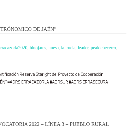
TRÓNOMICO DE JAÉN”
erracazorla2020
,
hinojares
,
huesa
,
la iruela
,
leader
,
pealdebecerro
,
Certificación Reserva Starlight del Proyecto de Cooperación
AÉN” #ADRSIERRACAZORLA #ADRSUR #ADRSIERRASEGURA
CATORIA 2022 – LÍNEA 3 – PUEBLO RURAL