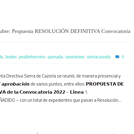
re: Propuesta RESOLUCIÓN DEFINITIVA Convocatoria
la
,
leader
,
pealdebecerro
,
quesada
,
santotome
,
sierracazorla
0
unta Directiva Sierra de Cazorla se reunió, de manera presencial y
 / 𝙖𝙥𝙧𝙤𝙗𝙖𝙘𝙞𝙤́𝙣 de varios puntos, entre ellos: 𝗣𝗥𝗢𝗣𝗨𝗘𝗦𝗧𝗔 𝗗𝗘
 𝗱𝗲 𝗹𝗮 𝗖𝗼𝗻𝘃𝗼𝗰𝗮𝘁𝗼𝗿𝗶𝗮 𝟮𝟬𝟮𝟮 – 𝗟𝗶́𝗻𝗲𝗮 1.
O – con un total de expedientes que pasan a Resolución…