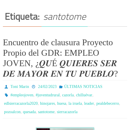
Etiqueta:
santotome
Encuentro de clausura Proyecto
Propio del GDR: EMPLEO
JOVEN, ¿𝑸𝑼É 𝑸𝑼𝑰𝑬𝑹𝑬𝑺 𝑺𝑬𝑹
𝑫𝑬 𝑴𝑨𝒀𝑶𝑹 𝑬𝑵 𝑻𝑼 𝑷𝑼𝑬𝑩𝑳𝑶?
Toni Marin
24/02/2023
ÚLTIMAS NOTICIAS
,
,
,
,
#empleojoven
#juventudrural
cazorla
chilluévar
,
,
,
,
,
,
edlsierracazorla2020
hinojares
huesa
la iruela
leader
pealdebecerro
,
,
,
pozoalcon
quesada
santotome
sierracazorla