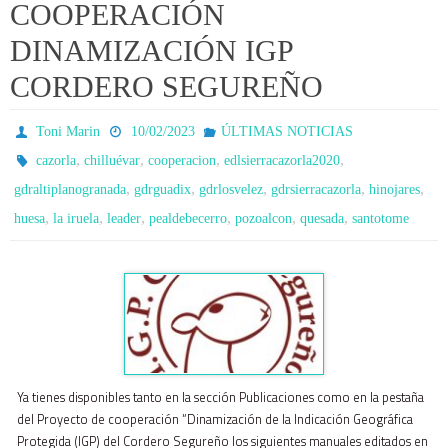
COOPERACIÓN
DINAMIZACIÓN IGP
CORDERO SEGUREÑO
Toni Marin
10/02/2023
ÚLTIMAS NOTICIAS
,
,
,
,
cazorla
chilluévar
cooperacion
edlsierracazorla2020
,
,
,
,
,
gdraltiplanogranada
gdrguadix
gdrlosvelez
gdrsierracazorla
hinojares
,
,
,
,
,
,
huesa
la iruela
leader
pealdebecerro
pozoalcon
quesada
santotome
Ya tienes disponibles tanto en la sección Publicaciones como en la pestaña
del Proyecto de cooperación “Dinamización de la Indicación Geográfica
Protegida (IGP) del Cordero Segureño los siguientes manuales editados en