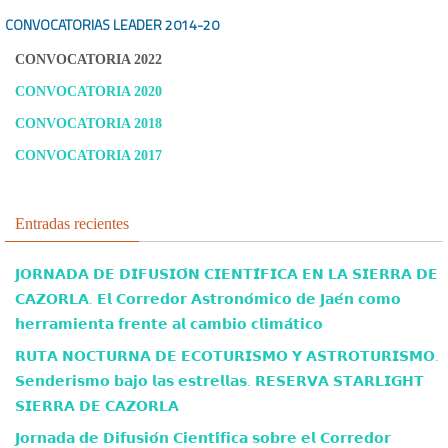
CONVOCATORIAS LEADER
2014-20
CONVOCATORIA 2022
CONVOCATORIA 2020
CONVOCATORIA 2018
CONVOCATORIA 2017
Entradas recientes
𝗝𝗢𝗥𝗡𝗔𝗗𝗔 𝗗𝗘 𝗗𝗜𝗙𝗨𝗦𝗜𝗢́𝗡 𝗖𝗜𝗘𝗡𝗧𝗜́𝗙𝗜𝗖𝗔 𝗘𝗡 𝗟𝗔 𝗦𝗜𝗘𝗥𝗥𝗔 𝗗𝗘
𝗖𝗔𝗭𝗢𝗥𝗟𝗔. 𝗘𝗹 𝗖𝗼𝗿𝗿𝗲𝗱𝗼𝗿 𝗔𝘀𝘁𝗿𝗼𝗻𝗼́𝗺𝗶𝗰𝗼 𝗱𝗲 𝗝𝗮𝗲́𝗻 𝗰𝗼𝗺𝗼
𝗵𝗲𝗿𝗿𝗮𝗺𝗶𝗲𝗻𝘁𝗮 𝗳𝗿𝗲𝗻𝘁𝗲 𝗮𝗹 𝗰𝗮𝗺𝗯𝗶𝗼 𝗰𝗹𝗶𝗺𝗮́𝘁𝗶𝗰𝗼
𝗥𝗨𝗧𝗔 𝗡𝗢𝗖𝗧𝗨𝗥𝗡𝗔 𝗗𝗘 𝗘𝗖𝗢𝗧𝗨𝗥𝗜𝗦𝗠𝗢 𝗬 𝗔𝗦𝗧𝗥𝗢𝗧𝗨𝗥𝗜𝗦𝗠𝗢.
𝗦𝗲𝗻𝗱𝗲𝗿𝗶𝘀𝗺𝗼 𝗯𝗮𝗷𝗼 𝗹𝗮𝘀 𝗲𝘀𝘁𝗿𝗲𝗹𝗹𝗮𝘀. 𝗥𝗘𝗦𝗘𝗥𝗩𝗔 𝗦𝗧𝗔𝗥𝗟𝗜𝗚𝗛𝗧
𝗦𝗜𝗘𝗥𝗥𝗔 𝗗𝗘 𝗖𝗔𝗭𝗢𝗥𝗟𝗔
𝗝𝗼𝗿𝗻𝗮𝗱𝗮 𝗱𝗲 𝗗𝗶𝗳𝘂𝘀𝗶𝗼́𝗻 𝗖𝗶𝗲𝗻𝘁𝗶́𝗳𝗶𝗰𝗮 𝘀𝗼𝗯𝗿𝗲 𝗲𝗹 𝗖𝗼𝗿𝗿𝗲𝗱𝗼𝗿