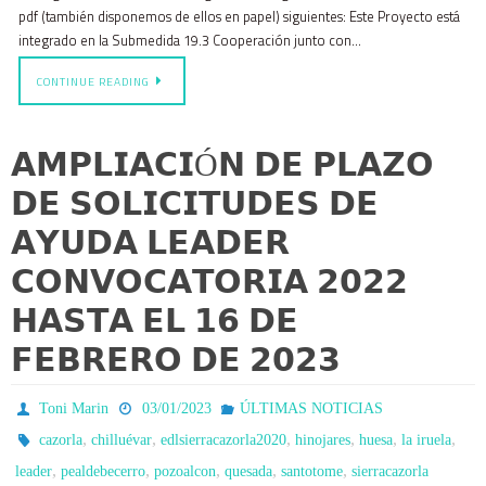
pdf (también disponemos de ellos en papel) siguientes: Este Proyecto está
integrado en la Submedida 19.3 Cooperación junto con…
CONTINUE READING
𝗔𝗠𝗣𝗟𝗜𝗔𝗖𝗜Ó𝗡 𝗗𝗘 𝗣𝗟𝗔𝗭𝗢
𝗗𝗘 𝗦𝗢𝗟𝗜𝗖𝗜𝗧𝗨𝗗𝗘𝗦 𝗗𝗘
𝗔𝗬𝗨𝗗𝗔 𝗟𝗘𝗔𝗗𝗘𝗥
𝗖𝗢𝗡𝗩𝗢𝗖𝗔𝗧𝗢𝗥𝗜𝗔 𝟮𝟬𝟮𝟮
𝗛𝗔𝗦𝗧𝗔 𝗘𝗟 𝟭𝟲 𝗗𝗘
𝗙𝗘𝗕𝗥𝗘𝗥𝗢 𝗗𝗘 𝟮𝟬𝟮𝟯
Toni Marin
03/01/2023
ÚLTIMAS NOTICIAS
,
,
,
,
,
,
cazorla
chilluévar
edlsierracazorla2020
hinojares
huesa
la iruela
,
,
,
,
,
leader
pealdebecerro
pozoalcon
quesada
santotome
sierracazorla