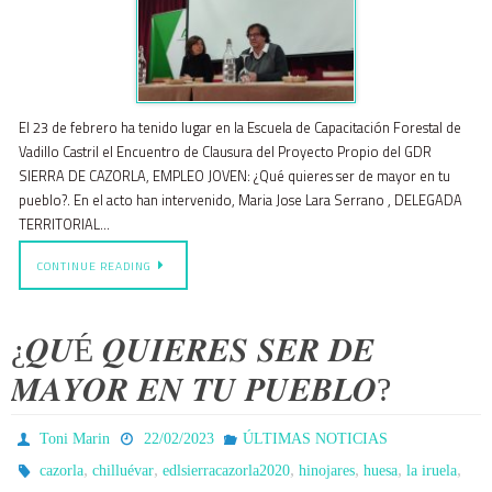
El 23 de febrero ha tenido lugar en la Escuela de Capacitación Forestal de
Vadillo Castril el Encuentro de Clausura del Proyecto Propio del GDR
SIERRA DE CAZORLA, EMPLEO JOVEN: ¿Qué quieres ser de mayor en tu
pueblo?. En el acto han intervenido, Maria Jose Lara Serrano , DELEGADA
TERRITORIAL…
CONTINUE READING
¿𝑸𝑼É 𝑸𝑼𝑰𝑬𝑹𝑬𝑺 𝑺𝑬𝑹 𝑫𝑬
𝑴𝑨𝒀𝑶𝑹 𝑬𝑵 𝑻𝑼 𝑷𝑼𝑬𝑩𝑳𝑶?
Toni Marin
22/02/2023
ÚLTIMAS NOTICIAS
,
,
,
,
,
,
cazorla
chilluévar
edlsierracazorla2020
hinojares
huesa
la iruela