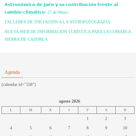
𝗔𝘀𝘁𝗿𝗼𝗻𝗼́𝗺𝗶𝗰𝗼 𝗱𝗲 𝗝𝗮𝗲́𝗻 𝘆 𝘀𝘂 𝗰𝗼𝗻𝘁𝗿𝗶𝗯𝘂𝗰𝗶𝗼́𝗻 𝗳𝗿𝗲𝗻𝘁𝗲 𝗮𝗹
𝗰𝗮𝗺𝗯𝗶𝗼 𝗰𝗹𝗶𝗺𝗮́𝘁𝗶𝗰𝗼. 27 de Mayo.
TALLERES DE INICIACIÓN A LA ASTROFOTOGRAFIA
NUEVA WEB DE INFORMACIÓN TURÍSTICA PARA LA COMARCA
SIERRA DE CAZORLA
Agenda
[calendar id="558"]
agosto 2026
L
M
X
J
V
S
D
1
2
3
4
5
6
7
8
9
10