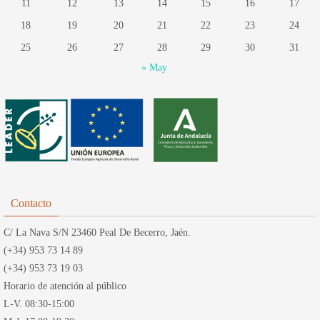
11
12
13
14
15
16
17
18
19
20
21
22
23
24
25
26
27
28
29
30
31
« May
Contacto
C/ La Nava S/N 23460 Peal De Becerro, Jaén.
(+34) 953 73 14 89
(+34) 953 73 19 03
Horario de atención al público
L-V. 08:30-15:00