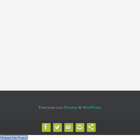
Funciona con
Nirvana
&
WordPress.