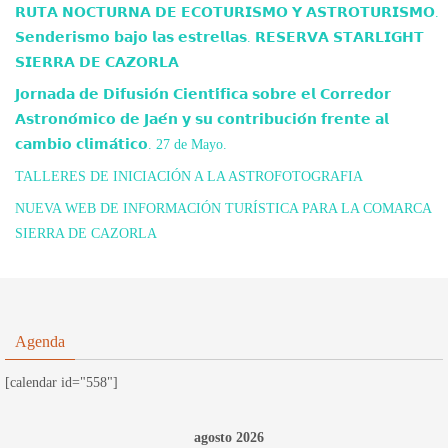
𝗥𝗨𝗧𝗔 𝗡𝗢𝗖𝗧𝗨𝗥𝗡𝗔 𝗗𝗘 𝗘𝗖𝗢𝗧𝗨𝗥𝗜𝗦𝗠𝗢 𝗬 𝗔𝗦𝗧𝗥𝗢𝗧𝗨𝗥𝗜𝗦𝗠𝗢.
𝗦𝗲𝗻𝗱𝗲𝗿𝗶𝘀𝗺𝗼 𝗯𝗮𝗷𝗼 𝗹𝗮𝘀 𝗲𝘀𝘁𝗿𝗲𝗹𝗹𝗮𝘀. 𝗥𝗘𝗦𝗘𝗥𝗩𝗔 𝗦𝗧𝗔𝗥𝗟𝗜𝗚𝗛𝗧
𝗦𝗜𝗘𝗥𝗥𝗔 𝗗𝗘 𝗖𝗔𝗭𝗢𝗥𝗟𝗔
𝗝𝗼𝗿𝗻𝗮𝗱𝗮 𝗱𝗲 𝗗𝗶𝗳𝘂𝘀𝗶𝗼́𝗻 𝗖𝗶𝗲𝗻𝘁𝗶́𝗳𝗶𝗰𝗮 𝘀𝗼𝗯𝗿𝗲 𝗲𝗹 𝗖𝗼𝗿𝗿𝗲𝗱𝗼𝗿
𝗔𝘀𝘁𝗿𝗼𝗻𝗼́𝗺𝗶𝗰𝗼 𝗱𝗲 𝗝𝗮𝗲́𝗻 𝘆 𝘀𝘂 𝗰𝗼𝗻𝘁𝗿𝗶𝗯𝘂𝗰𝗶𝗼́𝗻 𝗳𝗿𝗲𝗻𝘁𝗲 𝗮𝗹
𝗰𝗮𝗺𝗯𝗶𝗼 𝗰𝗹𝗶𝗺𝗮́𝘁𝗶𝗰𝗼. 27 de Mayo.
TALLERES DE INICIACIÓN A LA ASTROFOTOGRAFIA
NUEVA WEB DE INFORMACIÓN TURÍSTICA PARA LA COMARCA
SIERRA DE CAZORLA
Agenda
[calendar id="558"]
agosto 2026