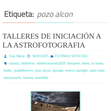
Etiqueta:
pozo alcon
TALLERES DE INICIACIÓN A
LA ASTROFOTOGRAFIA
Toni Marin
06/03/2025
ÚLTIMAS NOTICIAS
,
,
,
,
,
,
cazorla
chilluévar
edlsierracazorla2020
hinojares
huesa
la iruela
,
,
,
,
,
,
leader
pealdebecerro
pozo alcon
quesada
reserva starlight
santo tomé
,
sierracazorla
turismo sostenible