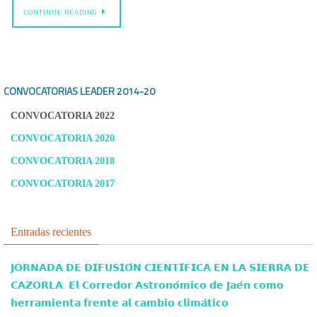
CONTINUE READING
CONVOCATORIAS LEADER
2014-20
CONVOCATORIA 2022
CONVOCATORIA 2020
CONVOCATORIA 2018
CONVOCATORIA 2017
Entradas recientes
𝗝𝗢𝗥𝗡𝗔𝗗𝗔 𝗗𝗘 𝗗𝗜𝗙𝗨𝗦𝗜𝗢́𝗡 𝗖𝗜𝗘𝗡𝗧𝗜́𝗙𝗜𝗖𝗔 𝗘𝗡 𝗟𝗔 𝗦𝗜𝗘𝗥𝗥𝗔 𝗗𝗘
𝗖𝗔𝗭𝗢𝗥𝗟𝗔. 𝗘𝗹 𝗖𝗼𝗿𝗿𝗲𝗱𝗼𝗿 𝗔𝘀𝘁𝗿𝗼𝗻𝗼́𝗺𝗶𝗰𝗼 𝗱𝗲 𝗝𝗮𝗲́𝗻 𝗰𝗼𝗺𝗼
𝗵𝗲𝗿𝗿𝗮𝗺𝗶𝗲𝗻𝘁𝗮 𝗳𝗿𝗲𝗻𝘁𝗲 𝗮𝗹 𝗰𝗮𝗺𝗯𝗶𝗼 𝗰𝗹𝗶𝗺𝗮́𝘁𝗶𝗰𝗼