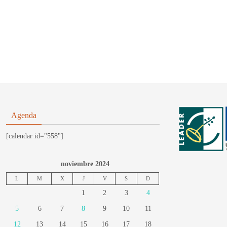
Agenda
[calendar id="558"]
noviembre 2024
L
M
X
J
V
S
D
1
2
3
4
5
6
7
8
9
10
11
12
13
14
15
16
17
18