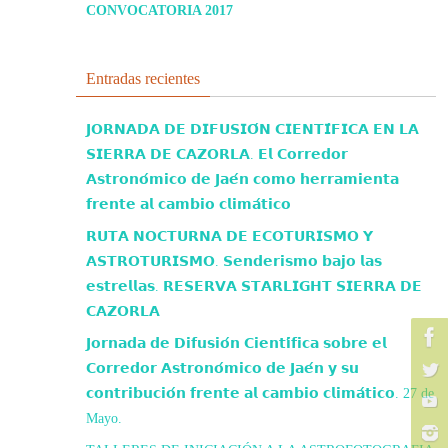
CONVOCATORIA 2017
Entradas recientes
𝗝𝗢𝗥𝗡𝗔𝗗𝗔 𝗗𝗘 𝗗𝗜𝗙𝗨𝗦𝗜𝗢́𝗡 𝗖𝗜𝗘𝗡𝗧𝗜́𝗙𝗜𝗖𝗔 𝗘𝗡 𝗟𝗔
𝗦𝗜𝗘𝗥𝗥𝗔 𝗗𝗘 𝗖𝗔𝗭𝗢𝗥𝗟𝗔. 𝗘𝗹 𝗖𝗼𝗿𝗿𝗲𝗱𝗼𝗿
𝗔𝘀𝘁𝗿𝗼𝗻𝗼́𝗺𝗶𝗰𝗼 𝗱𝗲 𝗝𝗮𝗲́𝗻 𝗰𝗼𝗺𝗼 𝗵𝗲𝗿𝗿𝗮𝗺𝗶𝗲𝗻𝘁𝗮
𝗳𝗿𝗲𝗻𝘁𝗲 𝗮𝗹 𝗰𝗮𝗺𝗯𝗶𝗼 𝗰𝗹𝗶𝗺𝗮́𝘁𝗶𝗰𝗼
𝗥𝗨𝗧𝗔 𝗡𝗢𝗖𝗧𝗨𝗥𝗡𝗔 𝗗𝗘 𝗘𝗖𝗢𝗧𝗨𝗥𝗜𝗦𝗠𝗢 𝗬
𝗔𝗦𝗧𝗥𝗢𝗧𝗨𝗥𝗜𝗦𝗠𝗢. 𝗦𝗲𝗻𝗱𝗲𝗿𝗶𝘀𝗺𝗼 𝗯𝗮𝗷𝗼 𝗹𝗮𝘀
𝗲𝘀𝘁𝗿𝗲𝗹𝗹𝗮𝘀. 𝗥𝗘𝗦𝗘𝗥𝗩𝗔 𝗦𝗧𝗔𝗥𝗟𝗜𝗚𝗛𝗧 𝗦𝗜𝗘𝗥𝗥𝗔 𝗗𝗘
𝗖𝗔𝗭𝗢𝗥𝗟𝗔
𝗝𝗼𝗿𝗻𝗮𝗱𝗮 𝗱𝗲 𝗗𝗶𝗳𝘂𝘀𝗶𝗼́𝗻 𝗖𝗶𝗲𝗻𝘁𝗶́𝗳𝗶𝗰𝗮 𝘀𝗼𝗯𝗿𝗲 𝗲𝗹
𝗖𝗼𝗿𝗿𝗲𝗱𝗼𝗿 𝗔𝘀𝘁𝗿𝗼𝗻𝗼́𝗺𝗶𝗰𝗼 𝗱𝗲 𝗝𝗮𝗲́𝗻 𝘆 𝘀𝘂
𝗰𝗼𝗻𝘁𝗿𝗶𝗯𝘂𝗰𝗶𝗼́𝗻 𝗳𝗿𝗲𝗻𝘁𝗲 𝗮𝗹 𝗰𝗮𝗺𝗯𝗶𝗼 𝗰𝗹𝗶𝗺𝗮́𝘁𝗶𝗰𝗼. 27 de
Mayo.