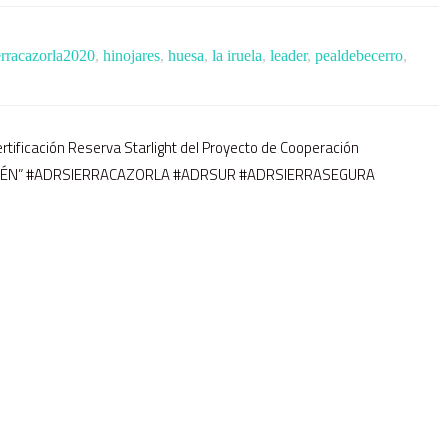
erracazorla2020
,
hinojares
,
huesa
,
la iruela
,
leader
,
pealdebecerro
,
Certificación Reserva Starlight del Proyecto de Cooperación
AÉN” #ADRSIERRACAZORLA #ADRSUR #ADRSIERRASEGURA