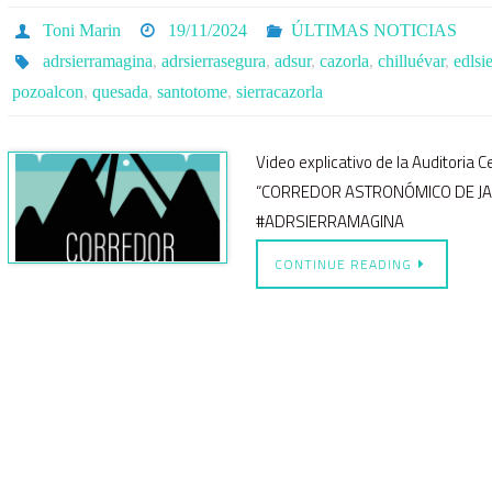
Toni Marin
19/11/2024
ÚLTIMAS NOTICIAS
adrsierramagina
,
adrsierrasegura
,
adsur
,
cazorla
,
chilluévar
,
edlsi
pozoalcon
,
quesada
,
santotome
,
sierracazorla
Video explicativo de la Auditoria 
“CORREDOR ASTRONÓMICO DE J
#ADRSIERRAMAGINA
CONTINUE READING