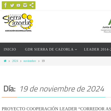
Ir
al
contenido
Ir
INICIO
GDR SIERRA DE CAZORLA
LEADER 2014-
al
contenido
Inicio
2024
noviembre
19
Día:
19 de noviembre de 2024
PROYECTO COOPERACIÓN LEADER “CORREDOR AS