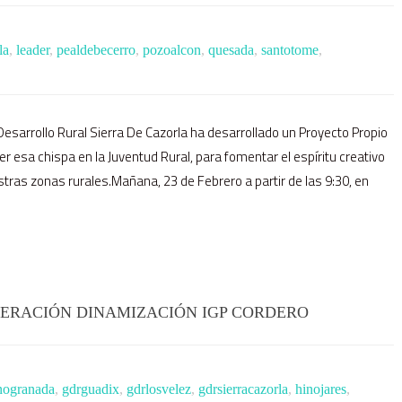
la
,
leader
,
pealdebecerro
,
pozoalcon
,
quesada
,
santotome
,
esarrollo Rural Sierra De Cazorla ha desarrollado un Proyecto Propio
r esa chispa en la Juventud Rural, para fomentar el espíritu creativo
tras zonas rurales.Mañana, 23 de Febrero a partir de las 9:30, en
ERACIÓN DINAMIZACIÓN IGP CORDERO
anogranada
,
gdrguadix
,
gdrlosvelez
,
gdrsierracazorla
,
hinojares
,