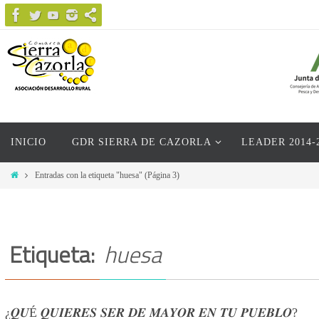
Ir
al
contenido
Ir
INICIO
GDR SIERRA DE CAZORLA
LEADER 2014-
al
contenido
Inicio
Entradas con la etiqueta "huesa"
(Página 3)
Etiqueta:
huesa
¿𝑸𝑼É 𝑸𝑼𝑰𝑬𝑹𝑬𝑺 𝑺𝑬𝑹 𝑫𝑬 𝑴𝑨𝒀𝑶𝑹 𝑬𝑵 𝑻𝑼 𝑷𝑼𝑬𝑩𝑳𝑶?