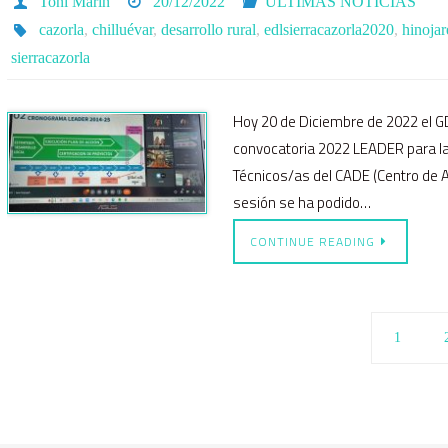
Toni Marin
20/12/2022
ÚLTIMAS NOTICIAS
cazorla
,
chilluévar
,
desarrollo rural
,
edlsierracazorla2020
,
hinojar
sierracazorla
Hoy 20 de Diciembre de 2022 el G
convocatoria 2022 LEADER para la
Técnicos/as del CADE (Centro de A
sesión se ha podido…
CONTINUE READING
1