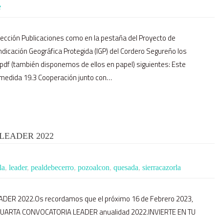
e
 sección Publicaciones como en la pestaña del Proyecto de
ndicación Geográfica Protegida (IGP) del Cordero Segureño los
pdf (también disponemos de ellos en papel) siguientes: Este
bmedida 19.3 Cooperación junto con…
LEADER 2022
la
,
leader
,
pealdebecerro
,
pozoalcon
,
quesada
,
sierracazorla
ER 2022.Os recordamos que el próximo 16 de Febrero 2023,
e la CUARTA CONVOCATORIA LEADER anualidad 2022.INVIERTE EN TU