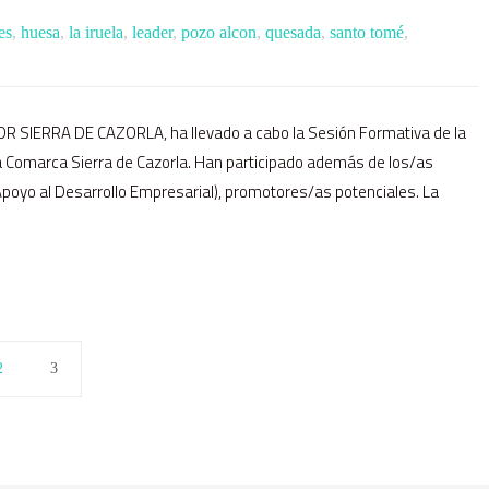
es
,
huesa
,
la iruela
,
leader
,
pozo alcon
,
quesada
,
santo tomé
,
DR SIERRA DE CAZORLA, ha llevado a cabo la Sesión Formativa de la
 Comarca Sierra de Cazorla. Han participado además de los/as
poyo al Desarrollo Empresarial), promotores/as potenciales. La
2
3