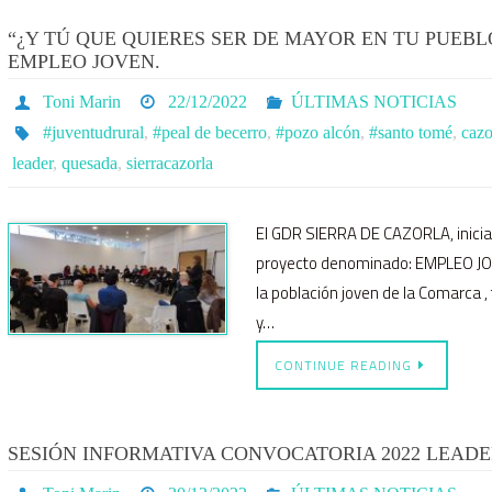
“¿Y TÚ QUE QUIERES SER DE MAYOR EN TU PUEBL
EMPLEO JOVEN.
Toni Marin
22/12/2022
ÚLTIMAS NOTICIAS
#juventudrural
,
#peal de becerro
,
#pozo alcón
,
#santo tomé
,
cazo
leader
,
quesada
,
sierracazorla
El GDR SIERRA DE CAZORLA, inicia 
proyecto denominado: EMPLEO JOV
la población joven de la Comarca 
y…
CONTINUE READING
SESIÓN INFORMATIVA CONVOCATORIA 2022 LEADER