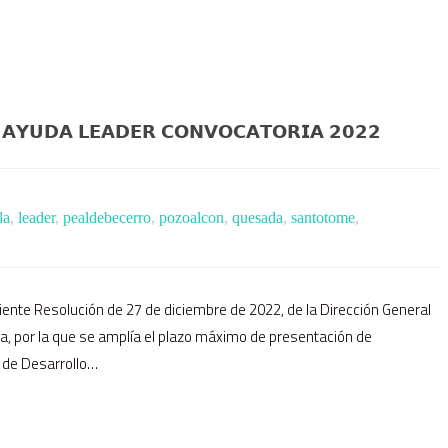
 𝗔𝗬𝗨𝗗𝗔 𝗟𝗘𝗔𝗗𝗘𝗥 𝗖𝗢𝗡𝗩𝗢𝗖𝗔𝗧𝗢𝗥𝗜𝗔 𝟮𝟬𝟮𝟮
la
,
leader
,
pealdebecerro
,
pozoalcon
,
quesada
,
santotome
,
guiente Resolución de 27 de diciembre de 2022, de la Dirección General
ia, por la que se amplía el plazo máximo de presentación de
s de Desarrollo…