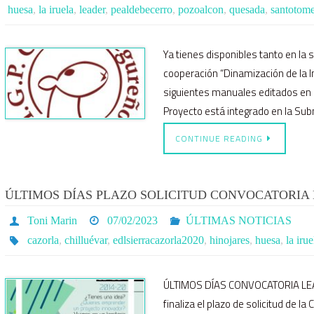
huesa
,
la iruela
,
leader
,
pealdebecerro
,
pozoalcon
,
quesada
,
santotom
Ya tienes disponibles tanto en la
cooperación “Dinamización de la I
siguientes manuales editados en 
Proyecto está integrado en la Su
CONTINUE READING
ÚLTIMOS DÍAS PLAZO SOLICITUD CONVOCATORIA 
Toni Marin
07/02/2023
ÚLTIMAS NOTICIAS
cazorla
,
chilluévar
,
edlsierracazorla2020
,
hinojares
,
huesa
,
la irue
ÚLTIMOS DÍAS CONVOCATORIA LEAD
finaliza el plazo de solicitud d