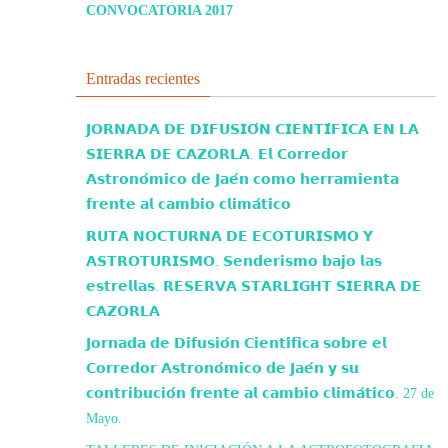
CONVOCATORIA 2017
Entradas recientes
𝗝𝗢𝗥𝗡𝗔𝗗𝗔 𝗗𝗘 𝗗𝗜𝗙𝗨𝗦𝗜𝗢́𝗡 𝗖𝗜𝗘𝗡𝗧𝗜́𝗙𝗜𝗖𝗔 𝗘𝗡 𝗟𝗔
𝗦𝗜𝗘𝗥𝗥𝗔 𝗗𝗘 𝗖𝗔𝗭𝗢𝗥𝗟𝗔. 𝗘𝗹 𝗖𝗼𝗿𝗿𝗲𝗱𝗼𝗿
𝗔𝘀𝘁𝗿𝗼𝗻𝗼́𝗺𝗶𝗰𝗼 𝗱𝗲 𝗝𝗮𝗲́𝗻 𝗰𝗼𝗺𝗼 𝗵𝗲𝗿𝗿𝗮𝗺𝗶𝗲𝗻𝘁𝗮
𝗳𝗿𝗲𝗻𝘁𝗲 𝗮𝗹 𝗰𝗮𝗺𝗯𝗶𝗼 𝗰𝗹𝗶𝗺𝗮́𝘁𝗶𝗰𝗼
𝗥𝗨𝗧𝗔 𝗡𝗢𝗖𝗧𝗨𝗥𝗡𝗔 𝗗𝗘 𝗘𝗖𝗢𝗧𝗨𝗥𝗜𝗦𝗠𝗢 𝗬
𝗔𝗦𝗧𝗥𝗢𝗧𝗨𝗥𝗜𝗦𝗠𝗢. 𝗦𝗲𝗻𝗱𝗲𝗿𝗶𝘀𝗺𝗼 𝗯𝗮𝗷𝗼 𝗹𝗮𝘀
𝗲𝘀𝘁𝗿𝗲𝗹𝗹𝗮𝘀. 𝗥𝗘𝗦𝗘𝗥𝗩𝗔 𝗦𝗧𝗔𝗥𝗟𝗜𝗚𝗛𝗧 𝗦𝗜𝗘𝗥𝗥𝗔 𝗗𝗘
𝗖𝗔𝗭𝗢𝗥𝗟𝗔
𝗝𝗼𝗿𝗻𝗮𝗱𝗮 𝗱𝗲 𝗗𝗶𝗳𝘂𝘀𝗶𝗼́𝗻 𝗖𝗶𝗲𝗻𝘁𝗶́𝗳𝗶𝗰𝗮 𝘀𝗼𝗯𝗿𝗲 𝗲𝗹
𝗖𝗼𝗿𝗿𝗲𝗱𝗼𝗿 𝗔𝘀𝘁𝗿𝗼𝗻𝗼́𝗺𝗶𝗰𝗼 𝗱𝗲 𝗝𝗮𝗲́𝗻 𝘆 𝘀𝘂
𝗰𝗼𝗻𝘁𝗿𝗶𝗯𝘂𝗰𝗶𝗼́𝗻 𝗳𝗿𝗲𝗻𝘁𝗲 𝗮𝗹 𝗰𝗮𝗺𝗯𝗶𝗼 𝗰𝗹𝗶𝗺𝗮́𝘁𝗶𝗰𝗼. 27 de
Mayo.