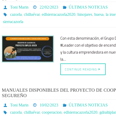
Toni Marin
22/02/2023
ÚLTIMAS NOTICIAS
cazorla
,
chilluévar
,
edlsierracazorla2020
,
hinojares
,
huesa
,
la irue
sierracazorla
Con esta denominación, el Grupo D
#Leader con el objetivo de encende
y la cultura emprendedora en nues
la…
CONTINUE READING
MANUALES DISPONIBLES DEL PROYECTO DE COOP
SEGUREÑO
Toni Marin
10/02/2023
ÚLTIMAS NOTICIAS
cazorla
,
chilluévar
,
cooperacion
,
edlsierracazorla2020
,
gdraltipl