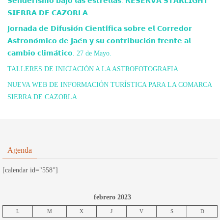
𝗦𝗲𝗻𝗱𝗲𝗿𝗶𝘀𝗺𝗼 𝗯𝗮𝗷𝗼 𝗹𝗮𝘀 𝗲𝘀𝘁𝗿𝗲𝗹𝗹𝗮𝘀. 𝗥𝗘𝗦𝗘𝗥𝗩𝗔 𝗦𝗧𝗔𝗥𝗟𝗜𝗚𝗛𝗧
𝗦𝗜𝗘𝗥𝗥𝗔 𝗗𝗘 𝗖𝗔𝗭𝗢𝗥𝗟𝗔
𝗝𝗼𝗿𝗻𝗮𝗱𝗮 𝗱𝗲 𝗗𝗶𝗳𝘂𝘀𝗶𝗼́𝗻 𝗖𝗶𝗲𝗻𝘁𝗶́𝗳𝗶𝗰𝗮 𝘀𝗼𝗯𝗿𝗲 𝗲𝗹 𝗖𝗼𝗿𝗿𝗲𝗱𝗼𝗿
𝗔𝘀𝘁𝗿𝗼𝗻𝗼́𝗺𝗶𝗰𝗼 𝗱𝗲 𝗝𝗮𝗲́𝗻 𝘆 𝘀𝘂 𝗰𝗼𝗻𝘁𝗿𝗶𝗯𝘂𝗰𝗶𝗼́𝗻 𝗳𝗿𝗲𝗻𝘁𝗲 𝗮𝗹
𝗰𝗮𝗺𝗯𝗶𝗼 𝗰𝗹𝗶𝗺𝗮́𝘁𝗶𝗰𝗼. 27 de Mayo.
TALLERES DE INICIACIÓN A LA ASTROFOTOGRAFIA
NUEVA WEB DE INFORMACIÓN TURÍSTICA PARA LA COMARCA
SIERRA DE CAZORLA
Agenda
[calendar id="558"]
febrero 2023
L
M
X
J
V
S
D