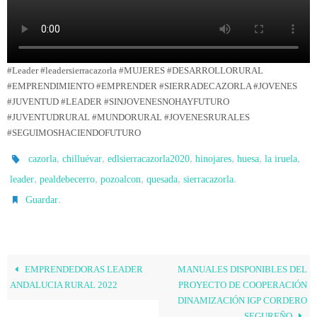
#Leader #leadersierracazorla #MUJERES #DESARROLLORURAL
#EMPRENDIMIENTO #EMPRENDER #SIERRADECAZORLA #JOVENES
#JUVENTUD #LEADER #SINJOVENESNOHAYFUTURO
#JUVENTUDRURAL #MUNDORURAL #JOVENESRURALES
#SEGUIMOSHACIENDOFUTURO
,
,
,
,
,
,
cazorla
chilluévar
edlsierracazorla2020
hinojares
huesa
la iruela
,
,
,
,
.
leader
pealdebecerro
pozoalcon
quesada
sierracazorla
.
Guardar
EMPRENDEDORAS LEADER
MANUALES DISPONIBLES DEL
ANDALUCIA RURAL 2022
PROYECTO DE COOPERACIÓN
DINAMIZACIÓN IGP CORDERO
SEGUREÑO