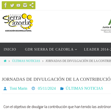
Ir
al
contenido
Ir
INICIO
GDR SIERRA DE CAZORLA
LEADER 2014-
al
contenido
Inicio
ÚLTIMAS NOTICIAS
JORNADAS DE DIVULGACIÓN DE LA CONTRIB
JORNADAS DE DIVULGACIÓN DE LA CONTRIBUCIÓ
Toni Marin
05/11/2024
ÚLTIMAS NOTICIAS
Con el objetivo de divulgar la contribución que han tenido las astró