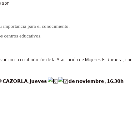
 son:
.
su importancia para el conocimiento.
s centros educativos.
uevar con la colaboración de la Asociación de Mujeres El Romeral, con
𝗖𝗔𝗭𝗢𝗥𝗟𝗔, 𝗷𝘂𝗲𝘃𝗲𝘀
𝗱𝗲 𝗻𝗼𝘃𝗶𝗲𝗺𝗯𝗿𝗲 , 𝟭𝟲:𝟯𝟬𝗵