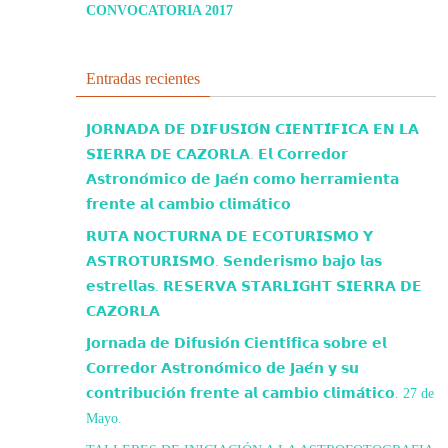
CONVOCATORIA 2017
Entradas recientes
𝗝𝗢𝗥𝗡𝗔𝗗𝗔 𝗗𝗘 𝗗𝗜𝗙𝗨𝗦𝗜𝗢́𝗡 𝗖𝗜𝗘𝗡𝗧𝗜́𝗙𝗜𝗖𝗔 𝗘𝗡 𝗟𝗔
𝗦𝗜𝗘𝗥𝗥𝗔 𝗗𝗘 𝗖𝗔𝗭𝗢𝗥𝗟𝗔. 𝗘𝗹 𝗖𝗼𝗿𝗿𝗲𝗱𝗼𝗿
𝗔𝘀𝘁𝗿𝗼𝗻𝗼́𝗺𝗶𝗰𝗼 𝗱𝗲 𝗝𝗮𝗲́𝗻 𝗰𝗼𝗺𝗼 𝗵𝗲𝗿𝗿𝗮𝗺𝗶𝗲𝗻𝘁𝗮
𝗳𝗿𝗲𝗻𝘁𝗲 𝗮𝗹 𝗰𝗮𝗺𝗯𝗶𝗼 𝗰𝗹𝗶𝗺𝗮́𝘁𝗶𝗰𝗼
𝗥𝗨𝗧𝗔 𝗡𝗢𝗖𝗧𝗨𝗥𝗡𝗔 𝗗𝗘 𝗘𝗖𝗢𝗧𝗨𝗥𝗜𝗦𝗠𝗢 𝗬
𝗔𝗦𝗧𝗥𝗢𝗧𝗨𝗥𝗜𝗦𝗠𝗢. 𝗦𝗲𝗻𝗱𝗲𝗿𝗶𝘀𝗺𝗼 𝗯𝗮𝗷𝗼 𝗹𝗮𝘀
𝗲𝘀𝘁𝗿𝗲𝗹𝗹𝗮𝘀. 𝗥𝗘𝗦𝗘𝗥𝗩𝗔 𝗦𝗧𝗔𝗥𝗟𝗜𝗚𝗛𝗧 𝗦𝗜𝗘𝗥𝗥𝗔 𝗗𝗘
𝗖𝗔𝗭𝗢𝗥𝗟𝗔
𝗝𝗼𝗿𝗻𝗮𝗱𝗮 𝗱𝗲 𝗗𝗶𝗳𝘂𝘀𝗶𝗼́𝗻 𝗖𝗶𝗲𝗻𝘁𝗶́𝗳𝗶𝗰𝗮 𝘀𝗼𝗯𝗿𝗲 𝗲𝗹
𝗖𝗼𝗿𝗿𝗲𝗱𝗼𝗿 𝗔𝘀𝘁𝗿𝗼𝗻𝗼́𝗺𝗶𝗰𝗼 𝗱𝗲 𝗝𝗮𝗲́𝗻 𝘆 𝘀𝘂
𝗰𝗼𝗻𝘁𝗿𝗶𝗯𝘂𝗰𝗶𝗼́𝗻 𝗳𝗿𝗲𝗻𝘁𝗲 𝗮𝗹 𝗰𝗮𝗺𝗯𝗶𝗼 𝗰𝗹𝗶𝗺𝗮́𝘁𝗶𝗰𝗼. 27 de
Mayo.