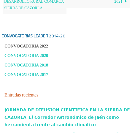
DESARROLLO RURAL COMARCA
2021
SIERRA DE CAZORLA
CONVOCATORIAS LEADER
2014-20
CONVOCATORIA 2022
CONVOCATORIA 2020
CONVOCATORIA 2018
CONVOCATORIA 2017
Entradas recientes
𝗝𝗢𝗥𝗡𝗔𝗗𝗔 𝗗𝗘 𝗗𝗜𝗙𝗨𝗦𝗜𝗢́𝗡 𝗖𝗜𝗘𝗡𝗧𝗜́𝗙𝗜𝗖𝗔 𝗘𝗡 𝗟𝗔 𝗦𝗜𝗘𝗥𝗥𝗔 𝗗𝗘
𝗖𝗔𝗭𝗢𝗥𝗟𝗔. 𝗘𝗹 𝗖𝗼𝗿𝗿𝗲𝗱𝗼𝗿 𝗔𝘀𝘁𝗿𝗼𝗻𝗼́𝗺𝗶𝗰𝗼 𝗱𝗲 𝗝𝗮𝗲́𝗻 𝗰𝗼𝗺𝗼
𝗵𝗲𝗿𝗿𝗮𝗺𝗶𝗲𝗻𝘁𝗮 𝗳𝗿𝗲𝗻𝘁𝗲 𝗮𝗹 𝗰𝗮𝗺𝗯𝗶𝗼 𝗰𝗹𝗶𝗺𝗮́𝘁𝗶𝗰𝗼