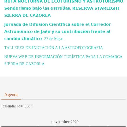
𝗥𝗨𝗧𝗔 𝗡𝗢𝗖𝗧𝗨𝗥𝗡𝗔 𝗗𝗘 𝗘𝗖𝗢𝗧𝗨𝗥𝗜𝗦𝗠𝗢 𝗬 𝗔𝗦𝗧𝗥𝗢𝗧𝗨𝗥𝗜𝗦𝗠𝗢.
𝗦𝗲𝗻𝗱𝗲𝗿𝗶𝘀𝗺𝗼 𝗯𝗮𝗷𝗼 𝗹𝗮𝘀 𝗲𝘀𝘁𝗿𝗲𝗹𝗹𝗮𝘀. 𝗥𝗘𝗦𝗘𝗥𝗩𝗔 𝗦𝗧𝗔𝗥𝗟𝗜𝗚𝗛𝗧
𝗦𝗜𝗘𝗥𝗥𝗔 𝗗𝗘 𝗖𝗔𝗭𝗢𝗥𝗟𝗔
𝗝𝗼𝗿𝗻𝗮𝗱𝗮 𝗱𝗲 𝗗𝗶𝗳𝘂𝘀𝗶𝗼́𝗻 𝗖𝗶𝗲𝗻𝘁𝗶́𝗳𝗶𝗰𝗮 𝘀𝗼𝗯𝗿𝗲 𝗲𝗹 𝗖𝗼𝗿𝗿𝗲𝗱𝗼𝗿
𝗔𝘀𝘁𝗿𝗼𝗻𝗼́𝗺𝗶𝗰𝗼 𝗱𝗲 𝗝𝗮𝗲́𝗻 𝘆 𝘀𝘂 𝗰𝗼𝗻𝘁𝗿𝗶𝗯𝘂𝗰𝗶𝗼́𝗻 𝗳𝗿𝗲𝗻𝘁𝗲 𝗮𝗹
𝗰𝗮𝗺𝗯𝗶𝗼 𝗰𝗹𝗶𝗺𝗮́𝘁𝗶𝗰𝗼. 27 de Mayo.
TALLERES DE INICIACIÓN A LA ASTROFOTOGRAFIA
NUEVA WEB DE INFORMACIÓN TURÍSTICA PARA LA COMARCA
SIERRA DE CAZORLA
Agenda
[calendar id="558"]
noviembre 2020