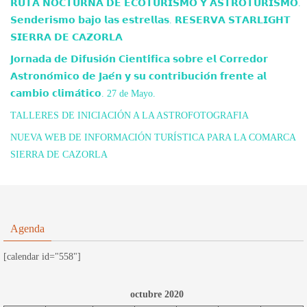
𝗥𝗨𝗧𝗔 𝗡𝗢𝗖𝗧𝗨𝗥𝗡𝗔 𝗗𝗘 𝗘𝗖𝗢𝗧𝗨𝗥𝗜𝗦𝗠𝗢 𝗬 𝗔𝗦𝗧𝗥𝗢𝗧𝗨𝗥𝗜𝗦𝗠𝗢.
𝗦𝗲𝗻𝗱𝗲𝗿𝗶𝘀𝗺𝗼 𝗯𝗮𝗷𝗼 𝗹𝗮𝘀 𝗲𝘀𝘁𝗿𝗲𝗹𝗹𝗮𝘀. 𝗥𝗘𝗦𝗘𝗥𝗩𝗔 𝗦𝗧𝗔𝗥𝗟𝗜𝗚𝗛𝗧
𝗦𝗜𝗘𝗥𝗥𝗔 𝗗𝗘 𝗖𝗔𝗭𝗢𝗥𝗟𝗔
𝗝𝗼𝗿𝗻𝗮𝗱𝗮 𝗱𝗲 𝗗𝗶𝗳𝘂𝘀𝗶𝗼́𝗻 𝗖𝗶𝗲𝗻𝘁𝗶́𝗳𝗶𝗰𝗮 𝘀𝗼𝗯𝗿𝗲 𝗲𝗹 𝗖𝗼𝗿𝗿𝗲𝗱𝗼𝗿
𝗔𝘀𝘁𝗿𝗼𝗻𝗼́𝗺𝗶𝗰𝗼 𝗱𝗲 𝗝𝗮𝗲́𝗻 𝘆 𝘀𝘂 𝗰𝗼𝗻𝘁𝗿𝗶𝗯𝘂𝗰𝗶𝗼́𝗻 𝗳𝗿𝗲𝗻𝘁𝗲 𝗮𝗹
𝗰𝗮𝗺𝗯𝗶𝗼 𝗰𝗹𝗶𝗺𝗮́𝘁𝗶𝗰𝗼. 27 de Mayo.
TALLERES DE INICIACIÓN A LA ASTROFOTOGRAFIA
NUEVA WEB DE INFORMACIÓN TURÍSTICA PARA LA COMARCA
SIERRA DE CAZORLA
Agenda
[calendar id="558"]
octubre 2020