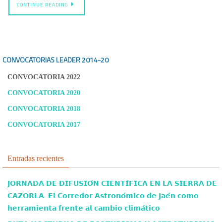
CONTINUE READING
CONVOCATORIAS LEADER
2014-20
CONVOCATORIA 2022
CONVOCATORIA 2020
CONVOCATORIA 2018
CONVOCATORIA 2017
Entradas recientes
𝗝𝗢𝗥𝗡𝗔𝗗𝗔 𝗗𝗘 𝗗𝗜𝗙𝗨𝗦𝗜𝗢́𝗡 𝗖𝗜𝗘𝗡𝗧𝗜́𝗙𝗜𝗖𝗔 𝗘𝗡 𝗟𝗔 𝗦𝗜𝗘𝗥𝗥𝗔 𝗗𝗘
𝗖𝗔𝗭𝗢𝗥𝗟𝗔. 𝗘𝗹 𝗖𝗼𝗿𝗿𝗲𝗱𝗼𝗿 𝗔𝘀𝘁𝗿𝗼𝗻𝗼́𝗺𝗶𝗰𝗼 𝗱𝗲 𝗝𝗮𝗲́𝗻 𝗰𝗼𝗺𝗼
𝗵𝗲𝗿𝗿𝗮𝗺𝗶𝗲𝗻𝘁𝗮 𝗳𝗿𝗲𝗻𝘁𝗲 𝗮𝗹 𝗰𝗮𝗺𝗯𝗶𝗼 𝗰𝗹𝗶𝗺𝗮́𝘁𝗶𝗰𝗼