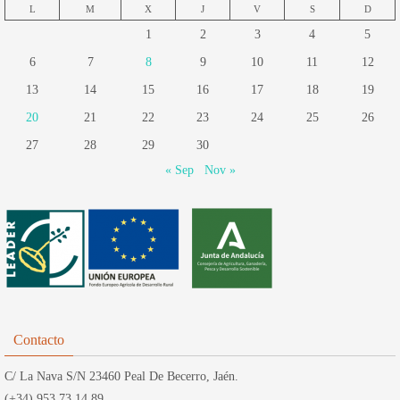
L
M
X
J
V
S
D
1
2
3
4
5
6
7
8
9
10
11
12
13
14
15
16
17
18
19
20
21
22
23
24
25
26
27
28
29
30
« Sep
Nov »
Contacto
C/ La Nava S/N 23460 Peal De Becerro, Jaén.
(+34) 953 73 14 89