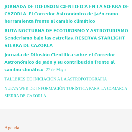
𝗝𝗢𝗥𝗡𝗔𝗗𝗔 𝗗𝗘 𝗗𝗜𝗙𝗨𝗦𝗜𝗢́𝗡 𝗖𝗜𝗘𝗡𝗧𝗜́𝗙𝗜𝗖𝗔 𝗘𝗡 𝗟𝗔 𝗦𝗜𝗘𝗥𝗥𝗔 𝗗𝗘
𝗖𝗔𝗭𝗢𝗥𝗟𝗔. 𝗘𝗹 𝗖𝗼𝗿𝗿𝗲𝗱𝗼𝗿 𝗔𝘀𝘁𝗿𝗼𝗻𝗼́𝗺𝗶𝗰𝗼 𝗱𝗲 𝗝𝗮𝗲́𝗻 𝗰𝗼𝗺𝗼
𝗵𝗲𝗿𝗿𝗮𝗺𝗶𝗲𝗻𝘁𝗮 𝗳𝗿𝗲𝗻𝘁𝗲 𝗮𝗹 𝗰𝗮𝗺𝗯𝗶𝗼 𝗰𝗹𝗶𝗺𝗮́𝘁𝗶𝗰𝗼
𝗥𝗨𝗧𝗔 𝗡𝗢𝗖𝗧𝗨𝗥𝗡𝗔 𝗗𝗘 𝗘𝗖𝗢𝗧𝗨𝗥𝗜𝗦𝗠𝗢 𝗬 𝗔𝗦𝗧𝗥𝗢𝗧𝗨𝗥𝗜𝗦𝗠𝗢.
𝗦𝗲𝗻𝗱𝗲𝗿𝗶𝘀𝗺𝗼 𝗯𝗮𝗷𝗼 𝗹𝗮𝘀 𝗲𝘀𝘁𝗿𝗲𝗹𝗹𝗮𝘀. 𝗥𝗘𝗦𝗘𝗥𝗩𝗔 𝗦𝗧𝗔𝗥𝗟𝗜𝗚𝗛𝗧
𝗦𝗜𝗘𝗥𝗥𝗔 𝗗𝗘 𝗖𝗔𝗭𝗢𝗥𝗟𝗔
𝗝𝗼𝗿𝗻𝗮𝗱𝗮 𝗱𝗲 𝗗𝗶𝗳𝘂𝘀𝗶𝗼́𝗻 𝗖𝗶𝗲𝗻𝘁𝗶́𝗳𝗶𝗰𝗮 𝘀𝗼𝗯𝗿𝗲 𝗲𝗹 𝗖𝗼𝗿𝗿𝗲𝗱𝗼𝗿
𝗔𝘀𝘁𝗿𝗼𝗻𝗼́𝗺𝗶𝗰𝗼 𝗱𝗲 𝗝𝗮𝗲́𝗻 𝘆 𝘀𝘂 𝗰𝗼𝗻𝘁𝗿𝗶𝗯𝘂𝗰𝗶𝗼́𝗻 𝗳𝗿𝗲𝗻𝘁𝗲 𝗮𝗹
𝗰𝗮𝗺𝗯𝗶𝗼 𝗰𝗹𝗶𝗺𝗮́𝘁𝗶𝗰𝗼. 27 de Mayo.
TALLERES DE INICIACIÓN A LA ASTROFOTOGRAFIA
NUEVA WEB DE INFORMACIÓN TURÍSTICA PARA LA COMARCA
SIERRA DE CAZORLA
Agenda