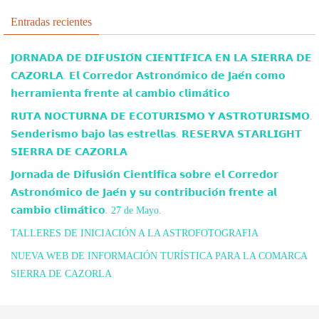
Entradas recientes
𝗝𝗢𝗥𝗡𝗔𝗗𝗔 𝗗𝗘 𝗗𝗜𝗙𝗨𝗦𝗜𝗢́𝗡 𝗖𝗜𝗘𝗡𝗧𝗜́𝗙𝗜𝗖𝗔 𝗘𝗡 𝗟𝗔 𝗦𝗜𝗘𝗥𝗥𝗔 𝗗𝗘
𝗖𝗔𝗭𝗢𝗥𝗟𝗔. 𝗘𝗹 𝗖𝗼𝗿𝗿𝗲𝗱𝗼𝗿 𝗔𝘀𝘁𝗿𝗼𝗻𝗼́𝗺𝗶𝗰𝗼 𝗱𝗲 𝗝𝗮𝗲́𝗻 𝗰𝗼𝗺𝗼
𝗵𝗲𝗿𝗿𝗮𝗺𝗶𝗲𝗻𝘁𝗮 𝗳𝗿𝗲𝗻𝘁𝗲 𝗮𝗹 𝗰𝗮𝗺𝗯𝗶𝗼 𝗰𝗹𝗶𝗺𝗮́𝘁𝗶𝗰𝗼
𝗥𝗨𝗧𝗔 𝗡𝗢𝗖𝗧𝗨𝗥𝗡𝗔 𝗗𝗘 𝗘𝗖𝗢𝗧𝗨𝗥𝗜𝗦𝗠𝗢 𝗬 𝗔𝗦𝗧𝗥𝗢𝗧𝗨𝗥𝗜𝗦𝗠𝗢.
𝗦𝗲𝗻𝗱𝗲𝗿𝗶𝘀𝗺𝗼 𝗯𝗮𝗷𝗼 𝗹𝗮𝘀 𝗲𝘀𝘁𝗿𝗲𝗹𝗹𝗮𝘀. 𝗥𝗘𝗦𝗘𝗥𝗩𝗔 𝗦𝗧𝗔𝗥𝗟𝗜𝗚𝗛𝗧
𝗦𝗜𝗘𝗥𝗥𝗔 𝗗𝗘 𝗖𝗔𝗭𝗢𝗥𝗟𝗔
𝗝𝗼𝗿𝗻𝗮𝗱𝗮 𝗱𝗲 𝗗𝗶𝗳𝘂𝘀𝗶𝗼́𝗻 𝗖𝗶𝗲𝗻𝘁𝗶́𝗳𝗶𝗰𝗮 𝘀𝗼𝗯𝗿𝗲 𝗲𝗹 𝗖𝗼𝗿𝗿𝗲𝗱𝗼𝗿
𝗔𝘀𝘁𝗿𝗼𝗻𝗼́𝗺𝗶𝗰𝗼 𝗱𝗲 𝗝𝗮𝗲́𝗻 𝘆 𝘀𝘂 𝗰𝗼𝗻𝘁𝗿𝗶𝗯𝘂𝗰𝗶𝗼́𝗻 𝗳𝗿𝗲𝗻𝘁𝗲 𝗮𝗹
𝗰𝗮𝗺𝗯𝗶𝗼 𝗰𝗹𝗶𝗺𝗮́𝘁𝗶𝗰𝗼. 27 de Mayo.
TALLERES DE INICIACIÓN A LA ASTROFOTOGRAFIA
NUEVA WEB DE INFORMACIÓN TURÍSTICA PARA LA COMARCA
SIERRA DE CAZORLA