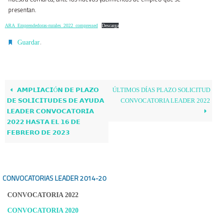
presentan.
ARA_Emprendedoras-rurales_2022_compressed
Descarga
.
Guardar
𝗔𝗠𝗣𝗟𝗜𝗔𝗖𝗜Ó𝗡 𝗗𝗘 𝗣𝗟𝗔𝗭𝗢
ÚLTIMOS DÍAS PLAZO SOLICITUD
𝗗𝗘 𝗦𝗢𝗟𝗜𝗖𝗜𝗧𝗨𝗗𝗘𝗦 𝗗𝗘 𝗔𝗬𝗨𝗗𝗔
CONVOCATORIA LEADER 2022
𝗟𝗘𝗔𝗗𝗘𝗥 𝗖𝗢𝗡𝗩𝗢𝗖𝗔𝗧𝗢𝗥𝗜𝗔
𝟮𝟬𝟮𝟮 𝗛𝗔𝗦𝗧𝗔 𝗘𝗟 𝟭𝟲 𝗗𝗘
𝗙𝗘𝗕𝗥𝗘𝗥𝗢 𝗗𝗘 𝟮𝟬𝟮𝟯
CONVOCATORIAS LEADER
2014-20
CONVOCATORIA 2022
CONVOCATORIA 2020