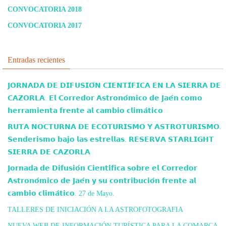
CONVOCATORIA 2018
CONVOCATORIA 2017
Entradas recientes
𝗝𝗢𝗥𝗡𝗔𝗗𝗔 𝗗𝗘 𝗗𝗜𝗙𝗨𝗦𝗜𝗢́𝗡 𝗖𝗜𝗘𝗡𝗧𝗜́𝗙𝗜𝗖𝗔 𝗘𝗡 𝗟𝗔 𝗦𝗜𝗘𝗥𝗥𝗔 𝗗𝗘
𝗖𝗔𝗭𝗢𝗥𝗟𝗔. 𝗘𝗹 𝗖𝗼𝗿𝗿𝗲𝗱𝗼𝗿 𝗔𝘀𝘁𝗿𝗼𝗻𝗼́𝗺𝗶𝗰𝗼 𝗱𝗲 𝗝𝗮𝗲́𝗻 𝗰𝗼𝗺𝗼
𝗵𝗲𝗿𝗿𝗮𝗺𝗶𝗲𝗻𝘁𝗮 𝗳𝗿𝗲𝗻𝘁𝗲 𝗮𝗹 𝗰𝗮𝗺𝗯𝗶𝗼 𝗰𝗹𝗶𝗺𝗮́𝘁𝗶𝗰𝗼
𝗥𝗨𝗧𝗔 𝗡𝗢𝗖𝗧𝗨𝗥𝗡𝗔 𝗗𝗘 𝗘𝗖𝗢𝗧𝗨𝗥𝗜𝗦𝗠𝗢 𝗬 𝗔𝗦𝗧𝗥𝗢𝗧𝗨𝗥𝗜𝗦𝗠𝗢.
𝗦𝗲𝗻𝗱𝗲𝗿𝗶𝘀𝗺𝗼 𝗯𝗮𝗷𝗼 𝗹𝗮𝘀 𝗲𝘀𝘁𝗿𝗲𝗹𝗹𝗮𝘀. 𝗥𝗘𝗦𝗘𝗥𝗩𝗔 𝗦𝗧𝗔𝗥𝗟𝗜𝗚𝗛𝗧
𝗦𝗜𝗘𝗥𝗥𝗔 𝗗𝗘 𝗖𝗔𝗭𝗢𝗥𝗟𝗔
𝗝𝗼𝗿𝗻𝗮𝗱𝗮 𝗱𝗲 𝗗𝗶𝗳𝘂𝘀𝗶𝗼́𝗻 𝗖𝗶𝗲𝗻𝘁𝗶́𝗳𝗶𝗰𝗮 𝘀𝗼𝗯𝗿𝗲 𝗲𝗹 𝗖𝗼𝗿𝗿𝗲𝗱𝗼𝗿
𝗔𝘀𝘁𝗿𝗼𝗻𝗼́𝗺𝗶𝗰𝗼 𝗱𝗲 𝗝𝗮𝗲́𝗻 𝘆 𝘀𝘂 𝗰𝗼𝗻𝘁𝗿𝗶𝗯𝘂𝗰𝗶𝗼́𝗻 𝗳𝗿𝗲𝗻𝘁𝗲 𝗮𝗹
𝗰𝗮𝗺𝗯𝗶𝗼 𝗰𝗹𝗶𝗺𝗮́𝘁𝗶𝗰𝗼. 27 de Mayo.
TALLERES DE INICIACIÓN A LA ASTROFOTOGRAFIA
NUEVA WEB DE INFORMACIÓN TURÍSTICA PARA LA COMARCA