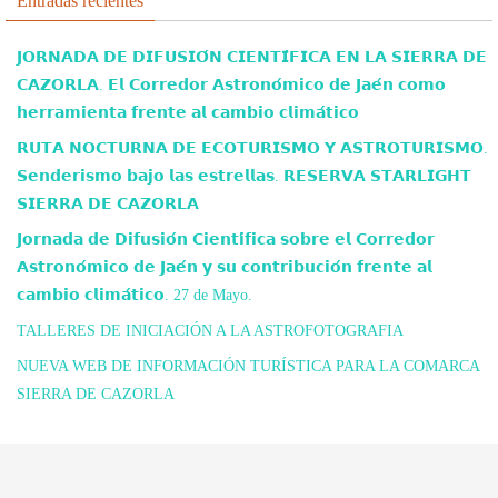
Entradas recientes
𝗝𝗢𝗥𝗡𝗔𝗗𝗔 𝗗𝗘 𝗗𝗜𝗙𝗨𝗦𝗜𝗢́𝗡 𝗖𝗜𝗘𝗡𝗧𝗜́𝗙𝗜𝗖𝗔 𝗘𝗡 𝗟𝗔 𝗦𝗜𝗘𝗥𝗥𝗔 𝗗𝗘
𝗖𝗔𝗭𝗢𝗥𝗟𝗔. 𝗘𝗹 𝗖𝗼𝗿𝗿𝗲𝗱𝗼𝗿 𝗔𝘀𝘁𝗿𝗼𝗻𝗼́𝗺𝗶𝗰𝗼 𝗱𝗲 𝗝𝗮𝗲́𝗻 𝗰𝗼𝗺𝗼
𝗵𝗲𝗿𝗿𝗮𝗺𝗶𝗲𝗻𝘁𝗮 𝗳𝗿𝗲𝗻𝘁𝗲 𝗮𝗹 𝗰𝗮𝗺𝗯𝗶𝗼 𝗰𝗹𝗶𝗺𝗮́𝘁𝗶𝗰𝗼
𝗥𝗨𝗧𝗔 𝗡𝗢𝗖𝗧𝗨𝗥𝗡𝗔 𝗗𝗘 𝗘𝗖𝗢𝗧𝗨𝗥𝗜𝗦𝗠𝗢 𝗬 𝗔𝗦𝗧𝗥𝗢𝗧𝗨𝗥𝗜𝗦𝗠𝗢.
𝗦𝗲𝗻𝗱𝗲𝗿𝗶𝘀𝗺𝗼 𝗯𝗮𝗷𝗼 𝗹𝗮𝘀 𝗲𝘀𝘁𝗿𝗲𝗹𝗹𝗮𝘀. 𝗥𝗘𝗦𝗘𝗥𝗩𝗔 𝗦𝗧𝗔𝗥𝗟𝗜𝗚𝗛𝗧
𝗦𝗜𝗘𝗥𝗥𝗔 𝗗𝗘 𝗖𝗔𝗭𝗢𝗥𝗟𝗔
𝗝𝗼𝗿𝗻𝗮𝗱𝗮 𝗱𝗲 𝗗𝗶𝗳𝘂𝘀𝗶𝗼́𝗻 𝗖𝗶𝗲𝗻𝘁𝗶́𝗳𝗶𝗰𝗮 𝘀𝗼𝗯𝗿𝗲 𝗲𝗹 𝗖𝗼𝗿𝗿𝗲𝗱𝗼𝗿
𝗔𝘀𝘁𝗿𝗼𝗻𝗼́𝗺𝗶𝗰𝗼 𝗱𝗲 𝗝𝗮𝗲́𝗻 𝘆 𝘀𝘂 𝗰𝗼𝗻𝘁𝗿𝗶𝗯𝘂𝗰𝗶𝗼́𝗻 𝗳𝗿𝗲𝗻𝘁𝗲 𝗮𝗹
𝗰𝗮𝗺𝗯𝗶𝗼 𝗰𝗹𝗶𝗺𝗮́𝘁𝗶𝗰𝗼. 27 de Mayo.
TALLERES DE INICIACIÓN A LA ASTROFOTOGRAFIA
NUEVA WEB DE INFORMACIÓN TURÍSTICA PARA LA COMARCA
SIERRA DE CAZORLA