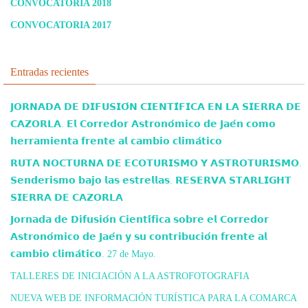
CONVOCATORIA 2018
CONVOCATORIA 2017
Entradas recientes
𝗝𝗢𝗥𝗡𝗔𝗗𝗔 𝗗𝗘 𝗗𝗜𝗙𝗨𝗦𝗜𝗢́𝗡 𝗖𝗜𝗘𝗡𝗧𝗜́𝗙𝗜𝗖𝗔 𝗘𝗡 𝗟𝗔 𝗦𝗜𝗘𝗥𝗥𝗔 𝗗𝗘
𝗖𝗔𝗭𝗢𝗥𝗟𝗔. 𝗘𝗹 𝗖𝗼𝗿𝗿𝗲𝗱𝗼𝗿 𝗔𝘀𝘁𝗿𝗼𝗻𝗼́𝗺𝗶𝗰𝗼 𝗱𝗲 𝗝𝗮𝗲́𝗻 𝗰𝗼𝗺𝗼
𝗵𝗲𝗿𝗿𝗮𝗺𝗶𝗲𝗻𝘁𝗮 𝗳𝗿𝗲𝗻𝘁𝗲 𝗮𝗹 𝗰𝗮𝗺𝗯𝗶𝗼 𝗰𝗹𝗶𝗺𝗮́𝘁𝗶𝗰𝗼
𝗥𝗨𝗧𝗔 𝗡𝗢𝗖𝗧𝗨𝗥𝗡𝗔 𝗗𝗘 𝗘𝗖𝗢𝗧𝗨𝗥𝗜𝗦𝗠𝗢 𝗬 𝗔𝗦𝗧𝗥𝗢𝗧𝗨𝗥𝗜𝗦𝗠𝗢.
𝗦𝗲𝗻𝗱𝗲𝗿𝗶𝘀𝗺𝗼 𝗯𝗮𝗷𝗼 𝗹𝗮𝘀 𝗲𝘀𝘁𝗿𝗲𝗹𝗹𝗮𝘀. 𝗥𝗘𝗦𝗘𝗥𝗩𝗔 𝗦𝗧𝗔𝗥𝗟𝗜𝗚𝗛𝗧
𝗦𝗜𝗘𝗥𝗥𝗔 𝗗𝗘 𝗖𝗔𝗭𝗢𝗥𝗟𝗔
𝗝𝗼𝗿𝗻𝗮𝗱𝗮 𝗱𝗲 𝗗𝗶𝗳𝘂𝘀𝗶𝗼́𝗻 𝗖𝗶𝗲𝗻𝘁𝗶́𝗳𝗶𝗰𝗮 𝘀𝗼𝗯𝗿𝗲 𝗲𝗹 𝗖𝗼𝗿𝗿𝗲𝗱𝗼𝗿
𝗔𝘀𝘁𝗿𝗼𝗻𝗼́𝗺𝗶𝗰𝗼 𝗱𝗲 𝗝𝗮𝗲́𝗻 𝘆 𝘀𝘂 𝗰𝗼𝗻𝘁𝗿𝗶𝗯𝘂𝗰𝗶𝗼́𝗻 𝗳𝗿𝗲𝗻𝘁𝗲 𝗮𝗹
𝗰𝗮𝗺𝗯𝗶𝗼 𝗰𝗹𝗶𝗺𝗮́𝘁𝗶𝗰𝗼. 27 de Mayo.
TALLERES DE INICIACIÓN A LA ASTROFOTOGRAFIA
NUEVA WEB DE INFORMACIÓN TURÍSTICA PARA LA COMARCA