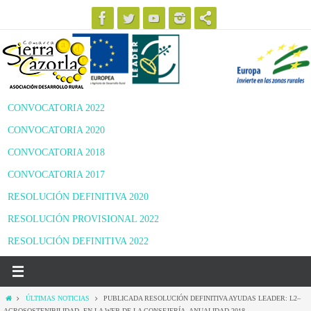
Ir
al
contenido
CONVOCATORIA 2022
CONVOCATORIA 2020
CONVOCATORIA 2018
CONVOCATORIA 2017
RESOLUCIÓN DEFINITIVA 2020
RESOLUCIÓN PROVISIONAL 2022
RESOLUCIÓN DEFINITIVA 2022
Inicio
ÚLTIMAS NOTICIAS
PUBLICADA RESOLUCIÓN DEFINITIVA AYUDAS LEADER: L2–
AGROSOSTENIBILIDAD, EN LA WEB DE LA CONSEJERÍA. ANUALIDAD 2018