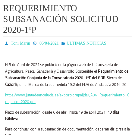
REQUERIMIENTO
SUBSANACIÓN SOLICITUD
2020-1ºP
Toni Marin
06/04/2021
ÚLTIMAS NOTICIAS
El 5 de Abril de 2021 se publicó en la página web de la Consejería de
Agricultura, Pesca, Ganadería y Desarrollo Sostenible el
Requerimiento de
Subsanación Conjunta de la Convocatoria 2020-1ºP del GDR Sierra de
Cazorla
, en el Marco de la submedida 19.2 del PDR de Andalucía 2014-20.
https://www.juntadeandalucia.es/export/drupaljda/JA04_Requerimiento_C
onjunto_2020.pdf
Plazo de subsanación: desde 6 de abril hasta 19 de abril 2021 (
10 días
hábiles
)
Para continuar con la subsanación de documentación, deberán dirigirse a la