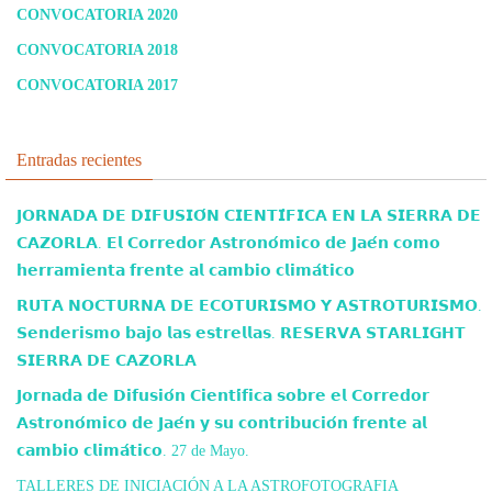
CONVOCATORIA 2020
CONVOCATORIA 2018
CONVOCATORIA 2017
Entradas recientes
𝗝𝗢𝗥𝗡𝗔𝗗𝗔 𝗗𝗘 𝗗𝗜𝗙𝗨𝗦𝗜𝗢́𝗡 𝗖𝗜𝗘𝗡𝗧𝗜́𝗙𝗜𝗖𝗔 𝗘𝗡 𝗟𝗔 𝗦𝗜𝗘𝗥𝗥𝗔 𝗗𝗘
𝗖𝗔𝗭𝗢𝗥𝗟𝗔. 𝗘𝗹 𝗖𝗼𝗿𝗿𝗲𝗱𝗼𝗿 𝗔𝘀𝘁𝗿𝗼𝗻𝗼́𝗺𝗶𝗰𝗼 𝗱𝗲 𝗝𝗮𝗲́𝗻 𝗰𝗼𝗺𝗼
𝗵𝗲𝗿𝗿𝗮𝗺𝗶𝗲𝗻𝘁𝗮 𝗳𝗿𝗲𝗻𝘁𝗲 𝗮𝗹 𝗰𝗮𝗺𝗯𝗶𝗼 𝗰𝗹𝗶𝗺𝗮́𝘁𝗶𝗰𝗼
𝗥𝗨𝗧𝗔 𝗡𝗢𝗖𝗧𝗨𝗥𝗡𝗔 𝗗𝗘 𝗘𝗖𝗢𝗧𝗨𝗥𝗜𝗦𝗠𝗢 𝗬 𝗔𝗦𝗧𝗥𝗢𝗧𝗨𝗥𝗜𝗦𝗠𝗢.
𝗦𝗲𝗻𝗱𝗲𝗿𝗶𝘀𝗺𝗼 𝗯𝗮𝗷𝗼 𝗹𝗮𝘀 𝗲𝘀𝘁𝗿𝗲𝗹𝗹𝗮𝘀. 𝗥𝗘𝗦𝗘𝗥𝗩𝗔 𝗦𝗧𝗔𝗥𝗟𝗜𝗚𝗛𝗧
𝗦𝗜𝗘𝗥𝗥𝗔 𝗗𝗘 𝗖𝗔𝗭𝗢𝗥𝗟𝗔
𝗝𝗼𝗿𝗻𝗮𝗱𝗮 𝗱𝗲 𝗗𝗶𝗳𝘂𝘀𝗶𝗼́𝗻 𝗖𝗶𝗲𝗻𝘁𝗶́𝗳𝗶𝗰𝗮 𝘀𝗼𝗯𝗿𝗲 𝗲𝗹 𝗖𝗼𝗿𝗿𝗲𝗱𝗼𝗿
𝗔𝘀𝘁𝗿𝗼𝗻𝗼́𝗺𝗶𝗰𝗼 𝗱𝗲 𝗝𝗮𝗲́𝗻 𝘆 𝘀𝘂 𝗰𝗼𝗻𝘁𝗿𝗶𝗯𝘂𝗰𝗶𝗼́𝗻 𝗳𝗿𝗲𝗻𝘁𝗲 𝗮𝗹
𝗰𝗮𝗺𝗯𝗶𝗼 𝗰𝗹𝗶𝗺𝗮́𝘁𝗶𝗰𝗼. 27 de Mayo.
TALLERES DE INICIACIÓN A LA ASTROFOTOGRAFIA