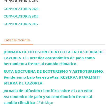
CONVOCATORIA 2022
CONVOCATORIA 2020
CONVOCATORIA 2018
CONVOCATORIA 2017
Entradas recientes
𝗝𝗢𝗥𝗡𝗔𝗗𝗔 𝗗𝗘 𝗗𝗜𝗙𝗨𝗦𝗜𝗢́𝗡 𝗖𝗜𝗘𝗡𝗧𝗜́𝗙𝗜𝗖𝗔 𝗘𝗡 𝗟𝗔 𝗦𝗜𝗘𝗥𝗥𝗔 𝗗𝗘
𝗖𝗔𝗭𝗢𝗥𝗟𝗔. 𝗘𝗹 𝗖𝗼𝗿𝗿𝗲𝗱𝗼𝗿 𝗔𝘀𝘁𝗿𝗼𝗻𝗼́𝗺𝗶𝗰𝗼 𝗱𝗲 𝗝𝗮𝗲́𝗻 𝗰𝗼𝗺𝗼
𝗵𝗲𝗿𝗿𝗮𝗺𝗶𝗲𝗻𝘁𝗮 𝗳𝗿𝗲𝗻𝘁𝗲 𝗮𝗹 𝗰𝗮𝗺𝗯𝗶𝗼 𝗰𝗹𝗶𝗺𝗮́𝘁𝗶𝗰𝗼
𝗥𝗨𝗧𝗔 𝗡𝗢𝗖𝗧𝗨𝗥𝗡𝗔 𝗗𝗘 𝗘𝗖𝗢𝗧𝗨𝗥𝗜𝗦𝗠𝗢 𝗬 𝗔𝗦𝗧𝗥𝗢𝗧𝗨𝗥𝗜𝗦𝗠𝗢.
𝗦𝗲𝗻𝗱𝗲𝗿𝗶𝘀𝗺𝗼 𝗯𝗮𝗷𝗼 𝗹𝗮𝘀 𝗲𝘀𝘁𝗿𝗲𝗹𝗹𝗮𝘀. 𝗥𝗘𝗦𝗘𝗥𝗩𝗔 𝗦𝗧𝗔𝗥𝗟𝗜𝗚𝗛𝗧
𝗦𝗜𝗘𝗥𝗥𝗔 𝗗𝗘 𝗖𝗔𝗭𝗢𝗥𝗟𝗔
𝗝𝗼𝗿𝗻𝗮𝗱𝗮 𝗱𝗲 𝗗𝗶𝗳𝘂𝘀𝗶𝗼́𝗻 𝗖𝗶𝗲𝗻𝘁𝗶́𝗳𝗶𝗰𝗮 𝘀𝗼𝗯𝗿𝗲 𝗲𝗹 𝗖𝗼𝗿𝗿𝗲𝗱𝗼𝗿
𝗔𝘀𝘁𝗿𝗼𝗻𝗼́𝗺𝗶𝗰𝗼 𝗱𝗲 𝗝𝗮𝗲́𝗻 𝘆 𝘀𝘂 𝗰𝗼𝗻𝘁𝗿𝗶𝗯𝘂𝗰𝗶𝗼́𝗻 𝗳𝗿𝗲𝗻𝘁𝗲 𝗮𝗹
𝗰𝗮𝗺𝗯𝗶𝗼 𝗰𝗹𝗶𝗺𝗮́𝘁𝗶𝗰𝗼. 27 de Mayo.