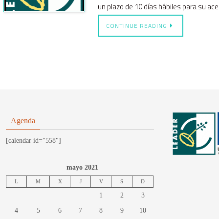
un plazo de 10 días hábiles para su ac
CONTINUE READING
Agenda
[calendar id="558"]
mayo 2021
L
M
X
J
V
S
D
1
2
3
4
5
6
7
8
9
10