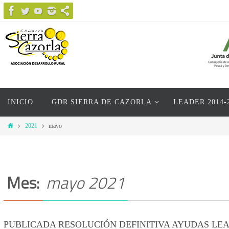
Ir
al
contenido
Ir
INICIO
GDR SIERRA DE CAZORLA
LEADER 2014-
al
contenido
Inicio
2021
mayo
Mes:
mayo 2021
PUBLICADA RESOLUCIÓN DEFINITIVA AYUDAS LEA