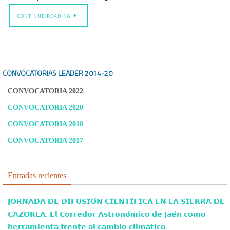
CONTINUE READING
CONVOCATORIAS LEADER
2014-20
CONVOCATORIA 2022
CONVOCATORIA 2020
CONVOCATORIA 2018
CONVOCATORIA 2017
Entradas recientes
𝗝𝗢𝗥𝗡𝗔𝗗𝗔 𝗗𝗘 𝗗𝗜𝗙𝗨𝗦𝗜𝗢́𝗡 𝗖𝗜𝗘𝗡𝗧𝗜́𝗙𝗜𝗖𝗔 𝗘𝗡 𝗟𝗔 𝗦𝗜𝗘𝗥𝗥𝗔 𝗗𝗘
𝗖𝗔𝗭𝗢𝗥𝗟𝗔. 𝗘𝗹 𝗖𝗼𝗿𝗿𝗲𝗱𝗼𝗿 𝗔𝘀𝘁𝗿𝗼𝗻𝗼́𝗺𝗶𝗰𝗼 𝗱𝗲 𝗝𝗮𝗲́𝗻 𝗰𝗼𝗺𝗼
𝗵𝗲𝗿𝗿𝗮𝗺𝗶𝗲𝗻𝘁𝗮 𝗳𝗿𝗲𝗻𝘁𝗲 𝗮𝗹 𝗰𝗮𝗺𝗯𝗶𝗼 𝗰𝗹𝗶𝗺𝗮́𝘁𝗶𝗰𝗼