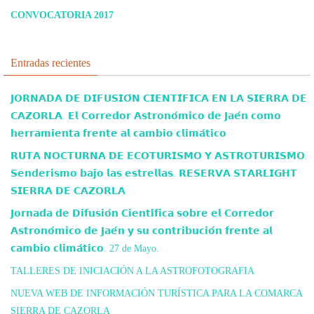
CONVOCATORIA 2017
Entradas recientes
𝗝𝗢𝗥𝗡𝗔𝗗𝗔 𝗗𝗘 𝗗𝗜𝗙𝗨𝗦𝗜𝗢́𝗡 𝗖𝗜𝗘𝗡𝗧𝗜́𝗙𝗜𝗖𝗔 𝗘𝗡 𝗟𝗔 𝗦𝗜𝗘𝗥𝗥𝗔 𝗗𝗘
𝗖𝗔𝗭𝗢𝗥𝗟𝗔. 𝗘𝗹 𝗖𝗼𝗿𝗿𝗲𝗱𝗼𝗿 𝗔𝘀𝘁𝗿𝗼𝗻𝗼́𝗺𝗶𝗰𝗼 𝗱𝗲 𝗝𝗮𝗲́𝗻 𝗰𝗼𝗺𝗼
𝗵𝗲𝗿𝗿𝗮𝗺𝗶𝗲𝗻𝘁𝗮 𝗳𝗿𝗲𝗻𝘁𝗲 𝗮𝗹 𝗰𝗮𝗺𝗯𝗶𝗼 𝗰𝗹𝗶𝗺𝗮́𝘁𝗶𝗰𝗼
𝗥𝗨𝗧𝗔 𝗡𝗢𝗖𝗧𝗨𝗥𝗡𝗔 𝗗𝗘 𝗘𝗖𝗢𝗧𝗨𝗥𝗜𝗦𝗠𝗢 𝗬 𝗔𝗦𝗧𝗥𝗢𝗧𝗨𝗥𝗜𝗦𝗠𝗢.
𝗦𝗲𝗻𝗱𝗲𝗿𝗶𝘀𝗺𝗼 𝗯𝗮𝗷𝗼 𝗹𝗮𝘀 𝗲𝘀𝘁𝗿𝗲𝗹𝗹𝗮𝘀. 𝗥𝗘𝗦𝗘𝗥𝗩𝗔 𝗦𝗧𝗔𝗥𝗟𝗜𝗚𝗛𝗧
𝗦𝗜𝗘𝗥𝗥𝗔 𝗗𝗘 𝗖𝗔𝗭𝗢𝗥𝗟𝗔
𝗝𝗼𝗿𝗻𝗮𝗱𝗮 𝗱𝗲 𝗗𝗶𝗳𝘂𝘀𝗶𝗼́𝗻 𝗖𝗶𝗲𝗻𝘁𝗶́𝗳𝗶𝗰𝗮 𝘀𝗼𝗯𝗿𝗲 𝗲𝗹 𝗖𝗼𝗿𝗿𝗲𝗱𝗼𝗿
𝗔𝘀𝘁𝗿𝗼𝗻𝗼́𝗺𝗶𝗰𝗼 𝗱𝗲 𝗝𝗮𝗲́𝗻 𝘆 𝘀𝘂 𝗰𝗼𝗻𝘁𝗿𝗶𝗯𝘂𝗰𝗶𝗼́𝗻 𝗳𝗿𝗲𝗻𝘁𝗲 𝗮𝗹
𝗰𝗮𝗺𝗯𝗶𝗼 𝗰𝗹𝗶𝗺𝗮́𝘁𝗶𝗰𝗼. 27 de Mayo.
TALLERES DE INICIACIÓN A LA ASTROFOTOGRAFIA
NUEVA WEB DE INFORMACIÓN TURÍSTICA PARA LA COMARCA
SIERRA DE CAZORLA