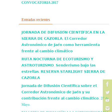
CONVOCATORIA 2017
Entradas recientes
𝗝𝗢𝗥𝗡𝗔𝗗𝗔 𝗗𝗘 𝗗𝗜𝗙𝗨𝗦𝗜𝗢́𝗡 𝗖𝗜𝗘𝗡𝗧𝗜́𝗙𝗜𝗖𝗔 𝗘𝗡 𝗟𝗔
𝗦𝗜𝗘𝗥𝗥𝗔 𝗗𝗘 𝗖𝗔𝗭𝗢𝗥𝗟𝗔. 𝗘𝗹 𝗖𝗼𝗿𝗿𝗲𝗱𝗼𝗿
𝗔𝘀𝘁𝗿𝗼𝗻𝗼́𝗺𝗶𝗰𝗼 𝗱𝗲 𝗝𝗮𝗲́𝗻 𝗰𝗼𝗺𝗼 𝗵𝗲𝗿𝗿𝗮𝗺𝗶𝗲𝗻𝘁𝗮
𝗳𝗿𝗲𝗻𝘁𝗲 𝗮𝗹 𝗰𝗮𝗺𝗯𝗶𝗼 𝗰𝗹𝗶𝗺𝗮́𝘁𝗶𝗰𝗼
𝗥𝗨𝗧𝗔 𝗡𝗢𝗖𝗧𝗨𝗥𝗡𝗔 𝗗𝗘 𝗘𝗖𝗢𝗧𝗨𝗥𝗜𝗦𝗠𝗢 𝗬
𝗔𝗦𝗧𝗥𝗢𝗧𝗨𝗥𝗜𝗦𝗠𝗢. 𝗦𝗲𝗻𝗱𝗲𝗿𝗶𝘀𝗺𝗼 𝗯𝗮𝗷𝗼 𝗹𝗮𝘀
𝗲𝘀𝘁𝗿𝗲𝗹𝗹𝗮𝘀. 𝗥𝗘𝗦𝗘𝗥𝗩𝗔 𝗦𝗧𝗔𝗥𝗟𝗜𝗚𝗛𝗧 𝗦𝗜𝗘𝗥𝗥𝗔 𝗗𝗘
𝗖𝗔𝗭𝗢𝗥𝗟𝗔
𝗝𝗼𝗿𝗻𝗮𝗱𝗮 𝗱𝗲 𝗗𝗶𝗳𝘂𝘀𝗶𝗼́𝗻 𝗖𝗶𝗲𝗻𝘁𝗶́𝗳𝗶𝗰𝗮 𝘀𝗼𝗯𝗿𝗲 𝗲𝗹
𝗖𝗼𝗿𝗿𝗲𝗱𝗼𝗿 𝗔𝘀𝘁𝗿𝗼𝗻𝗼́𝗺𝗶𝗰𝗼 𝗱𝗲 𝗝𝗮𝗲́𝗻 𝘆 𝘀𝘂
𝗰𝗼𝗻𝘁𝗿𝗶𝗯𝘂𝗰𝗶𝗼́𝗻 𝗳𝗿𝗲𝗻𝘁𝗲 𝗮𝗹 𝗰𝗮𝗺𝗯𝗶𝗼 𝗰𝗹𝗶𝗺𝗮́𝘁𝗶𝗰𝗼. 27 de
Mayo.