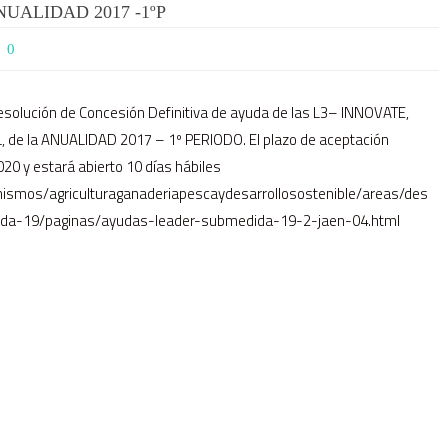
UALIDAD 2017 -1ºP
0
Resolución de Concesión Definitiva de ayuda de las L3– INNOVATE,
de la ANUALIDAD 2017 – 1º PERIODO. El plazo de aceptación
0 y estará abierto 10 días hábiles
nismos/agriculturaganaderiapescaydesarrollosostenible/areas/des
dida-19/paginas/ayudas-leader-submedida-19-2-jaen-04.html