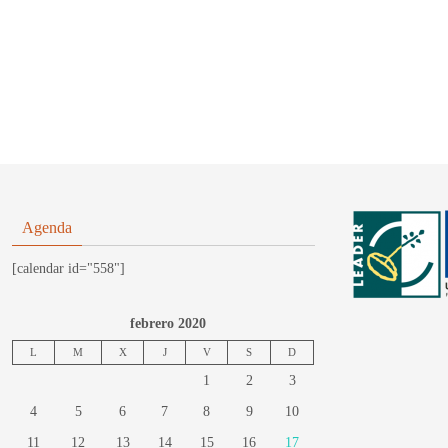
Agenda
[calendar id="558"]
febrero 2020
L
M
X
J
V
S
D
1
2
3
4
5
6
7
8
9
10
11
12
13
14
15
16
17