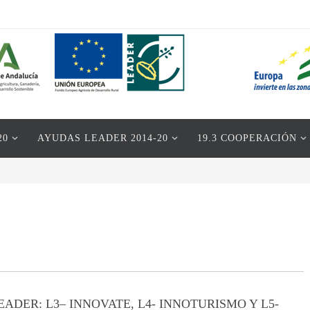
20
AYUDAS LEADER 2014-20
19.3 COOPERACIÓN
ADER: L3– INNOVATE, L4- INNOTURISMO Y L5-