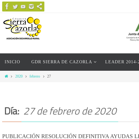
Ir
al
contenido
Ir
INICIO
GDR SIERRA DE CAZORLA
LEADER 2014-
al
contenido
Inicio
2020
febrero
27
Día:
27 de febrero de 2020
PUBLICACIÓN RESOLUCIÓN DEFINITIVA AYUDAS LE