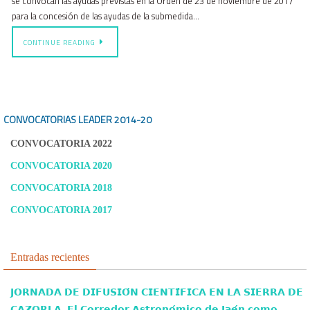
se convocan las ayudas previstas en la Orden de 23 de noviembre de 2017
para la concesión de las ayudas de la submedida…
CONTINUE READING
CONVOCATORIAS LEADER
2014-20
CONVOCATORIA 2022
CONVOCATORIA 2020
CONVOCATORIA 2018
CONVOCATORIA 2017
Entradas recientes
𝗝𝗢𝗥𝗡𝗔𝗗𝗔 𝗗𝗘 𝗗𝗜𝗙𝗨𝗦𝗜𝗢́𝗡 𝗖𝗜𝗘𝗡𝗧𝗜́𝗙𝗜𝗖𝗔 𝗘𝗡 𝗟𝗔 𝗦𝗜𝗘𝗥𝗥𝗔 𝗗𝗘
𝗖𝗔𝗭𝗢𝗥𝗟𝗔. 𝗘𝗹 𝗖𝗼𝗿𝗿𝗲𝗱𝗼𝗿 𝗔𝘀𝘁𝗿𝗼𝗻𝗼́𝗺𝗶𝗰𝗼 𝗱𝗲 𝗝𝗮𝗲́𝗻 𝗰𝗼𝗺𝗼