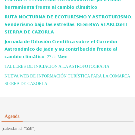
𝗵𝗲𝗿𝗿𝗮𝗺𝗶𝗲𝗻𝘁𝗮 𝗳𝗿𝗲𝗻𝘁𝗲 𝗮𝗹 𝗰𝗮𝗺𝗯𝗶𝗼 𝗰𝗹𝗶𝗺𝗮́𝘁𝗶𝗰𝗼
𝗥𝗨𝗧𝗔 𝗡𝗢𝗖𝗧𝗨𝗥𝗡𝗔 𝗗𝗘 𝗘𝗖𝗢𝗧𝗨𝗥𝗜𝗦𝗠𝗢 𝗬 𝗔𝗦𝗧𝗥𝗢𝗧𝗨𝗥𝗜𝗦𝗠𝗢.
𝗦𝗲𝗻𝗱𝗲𝗿𝗶𝘀𝗺𝗼 𝗯𝗮𝗷𝗼 𝗹𝗮𝘀 𝗲𝘀𝘁𝗿𝗲𝗹𝗹𝗮𝘀. 𝗥𝗘𝗦𝗘𝗥𝗩𝗔 𝗦𝗧𝗔𝗥𝗟𝗜𝗚𝗛𝗧
𝗦𝗜𝗘𝗥𝗥𝗔 𝗗𝗘 𝗖𝗔𝗭𝗢𝗥𝗟𝗔
𝗝𝗼𝗿𝗻𝗮𝗱𝗮 𝗱𝗲 𝗗𝗶𝗳𝘂𝘀𝗶𝗼́𝗻 𝗖𝗶𝗲𝗻𝘁𝗶́𝗳𝗶𝗰𝗮 𝘀𝗼𝗯𝗿𝗲 𝗲𝗹 𝗖𝗼𝗿𝗿𝗲𝗱𝗼𝗿
𝗔𝘀𝘁𝗿𝗼𝗻𝗼́𝗺𝗶𝗰𝗼 𝗱𝗲 𝗝𝗮𝗲́𝗻 𝘆 𝘀𝘂 𝗰𝗼𝗻𝘁𝗿𝗶𝗯𝘂𝗰𝗶𝗼́𝗻 𝗳𝗿𝗲𝗻𝘁𝗲 𝗮𝗹
𝗰𝗮𝗺𝗯𝗶𝗼 𝗰𝗹𝗶𝗺𝗮́𝘁𝗶𝗰𝗼. 27 de Mayo.
TALLERES DE INICIACIÓN A LA ASTROFOTOGRAFIA
NUEVA WEB DE INFORMACIÓN TURÍSTICA PARA LA COMARCA
SIERRA DE CAZORLA
Agenda
[calendar id="558"]