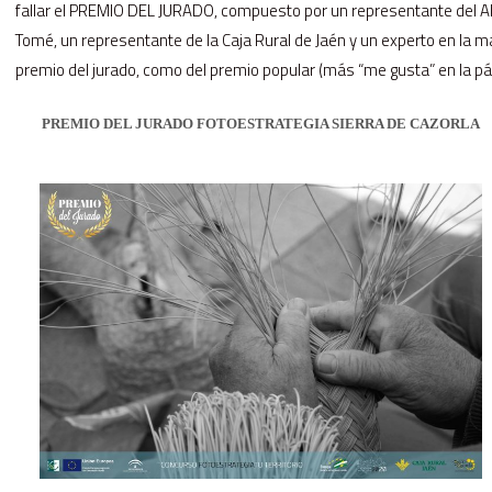
fallar el PREMIO DEL JURADO, compuesto por un representante del A
Tomé, un representante de la Caja Rural de Jaén y un experto en la 
premio del jurado, como del premio popular (más “me gusta” en la pá
PREMIO DEL JURADO FOTOESTRATEGIA SIERRA DE CAZORLA