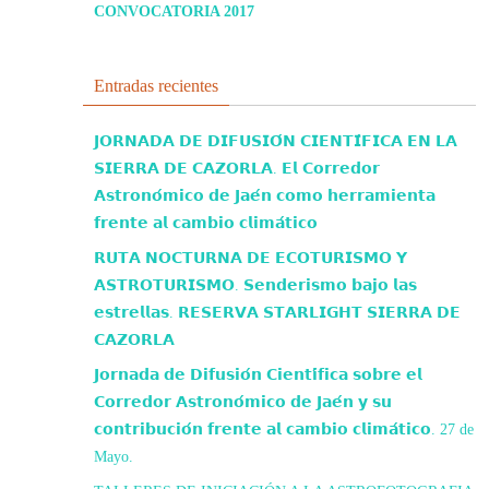
CONVOCATORIA 2017
Entradas recientes
𝗝𝗢𝗥𝗡𝗔𝗗𝗔 𝗗𝗘 𝗗𝗜𝗙𝗨𝗦𝗜𝗢́𝗡 𝗖𝗜𝗘𝗡𝗧𝗜́𝗙𝗜𝗖𝗔 𝗘𝗡 𝗟𝗔
𝗦𝗜𝗘𝗥𝗥𝗔 𝗗𝗘 𝗖𝗔𝗭𝗢𝗥𝗟𝗔. 𝗘𝗹 𝗖𝗼𝗿𝗿𝗲𝗱𝗼𝗿
𝗔𝘀𝘁𝗿𝗼𝗻𝗼́𝗺𝗶𝗰𝗼 𝗱𝗲 𝗝𝗮𝗲́𝗻 𝗰𝗼𝗺𝗼 𝗵𝗲𝗿𝗿𝗮𝗺𝗶𝗲𝗻𝘁𝗮
𝗳𝗿𝗲𝗻𝘁𝗲 𝗮𝗹 𝗰𝗮𝗺𝗯𝗶𝗼 𝗰𝗹𝗶𝗺𝗮́𝘁𝗶𝗰𝗼
𝗥𝗨𝗧𝗔 𝗡𝗢𝗖𝗧𝗨𝗥𝗡𝗔 𝗗𝗘 𝗘𝗖𝗢𝗧𝗨𝗥𝗜𝗦𝗠𝗢 𝗬
𝗔𝗦𝗧𝗥𝗢𝗧𝗨𝗥𝗜𝗦𝗠𝗢. 𝗦𝗲𝗻𝗱𝗲𝗿𝗶𝘀𝗺𝗼 𝗯𝗮𝗷𝗼 𝗹𝗮𝘀
𝗲𝘀𝘁𝗿𝗲𝗹𝗹𝗮𝘀. 𝗥𝗘𝗦𝗘𝗥𝗩𝗔 𝗦𝗧𝗔𝗥𝗟𝗜𝗚𝗛𝗧 𝗦𝗜𝗘𝗥𝗥𝗔 𝗗𝗘
𝗖𝗔𝗭𝗢𝗥𝗟𝗔
𝗝𝗼𝗿𝗻𝗮𝗱𝗮 𝗱𝗲 𝗗𝗶𝗳𝘂𝘀𝗶𝗼́𝗻 𝗖𝗶𝗲𝗻𝘁𝗶́𝗳𝗶𝗰𝗮 𝘀𝗼𝗯𝗿𝗲 𝗲𝗹
𝗖𝗼𝗿𝗿𝗲𝗱𝗼𝗿 𝗔𝘀𝘁𝗿𝗼𝗻𝗼́𝗺𝗶𝗰𝗼 𝗱𝗲 𝗝𝗮𝗲́𝗻 𝘆 𝘀𝘂
𝗰𝗼𝗻𝘁𝗿𝗶𝗯𝘂𝗰𝗶𝗼́𝗻 𝗳𝗿𝗲𝗻𝘁𝗲 𝗮𝗹 𝗰𝗮𝗺𝗯𝗶𝗼 𝗰𝗹𝗶𝗺𝗮́𝘁𝗶𝗰𝗼. 27 de
Mayo.