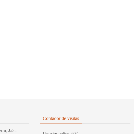
Contador de visitas
rro, Jaén.
Usuarios online:
607