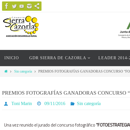
Ir
al
contenido
Ir
INICIO
GDR SIERRA DE CAZORLA
LEADER 2014-
al
contenido
Inicio
Sin categoría
PREMIOS FOTOGRAFÍAS GANADORAS CONCURSO “FOT
PREMIOS FOTOGRAFÍAS GANADORAS CONCURSO “
Toni Marin
09/11/2016
Sin categoría
Una vez reunido el jurado del concurso fotográfico
“FOTOESTRATEGIA