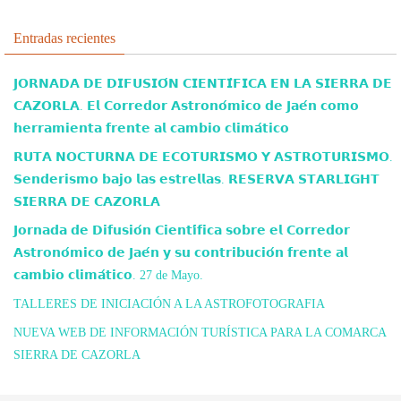
Entradas recientes
𝗝𝗢𝗥𝗡𝗔𝗗𝗔 𝗗𝗘 𝗗𝗜𝗙𝗨𝗦𝗜𝗢́𝗡 𝗖𝗜𝗘𝗡𝗧𝗜́𝗙𝗜𝗖𝗔 𝗘𝗡 𝗟𝗔 𝗦𝗜𝗘𝗥𝗥𝗔 𝗗𝗘
𝗖𝗔𝗭𝗢𝗥𝗟𝗔. 𝗘𝗹 𝗖𝗼𝗿𝗿𝗲𝗱𝗼𝗿 𝗔𝘀𝘁𝗿𝗼𝗻𝗼́𝗺𝗶𝗰𝗼 𝗱𝗲 𝗝𝗮𝗲́𝗻 𝗰𝗼𝗺𝗼
𝗵𝗲𝗿𝗿𝗮𝗺𝗶𝗲𝗻𝘁𝗮 𝗳𝗿𝗲𝗻𝘁𝗲 𝗮𝗹 𝗰𝗮𝗺𝗯𝗶𝗼 𝗰𝗹𝗶𝗺𝗮́𝘁𝗶𝗰𝗼
𝗥𝗨𝗧𝗔 𝗡𝗢𝗖𝗧𝗨𝗥𝗡𝗔 𝗗𝗘 𝗘𝗖𝗢𝗧𝗨𝗥𝗜𝗦𝗠𝗢 𝗬 𝗔𝗦𝗧𝗥𝗢𝗧𝗨𝗥𝗜𝗦𝗠𝗢.
𝗦𝗲𝗻𝗱𝗲𝗿𝗶𝘀𝗺𝗼 𝗯𝗮𝗷𝗼 𝗹𝗮𝘀 𝗲𝘀𝘁𝗿𝗲𝗹𝗹𝗮𝘀. 𝗥𝗘𝗦𝗘𝗥𝗩𝗔 𝗦𝗧𝗔𝗥𝗟𝗜𝗚𝗛𝗧
𝗦𝗜𝗘𝗥𝗥𝗔 𝗗𝗘 𝗖𝗔𝗭𝗢𝗥𝗟𝗔
𝗝𝗼𝗿𝗻𝗮𝗱𝗮 𝗱𝗲 𝗗𝗶𝗳𝘂𝘀𝗶𝗼́𝗻 𝗖𝗶𝗲𝗻𝘁𝗶́𝗳𝗶𝗰𝗮 𝘀𝗼𝗯𝗿𝗲 𝗲𝗹 𝗖𝗼𝗿𝗿𝗲𝗱𝗼𝗿
𝗔𝘀𝘁𝗿𝗼𝗻𝗼́𝗺𝗶𝗰𝗼 𝗱𝗲 𝗝𝗮𝗲́𝗻 𝘆 𝘀𝘂 𝗰𝗼𝗻𝘁𝗿𝗶𝗯𝘂𝗰𝗶𝗼́𝗻 𝗳𝗿𝗲𝗻𝘁𝗲 𝗮𝗹
𝗰𝗮𝗺𝗯𝗶𝗼 𝗰𝗹𝗶𝗺𝗮́𝘁𝗶𝗰𝗼. 27 de Mayo.
TALLERES DE INICIACIÓN A LA ASTROFOTOGRAFIA
NUEVA WEB DE INFORMACIÓN TURÍSTICA PARA LA COMARCA
SIERRA DE CAZORLA