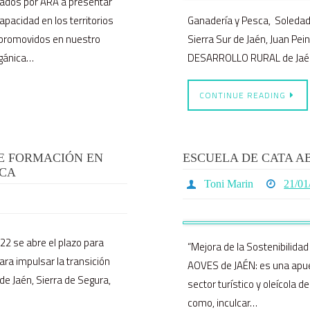
tados por ARA a presentar
pacidad en los territorios
Ganadería y Pesca, Soledad 
 promovidos en nuestro
Sierra Sur de Jaén, Juan Pe
rgánica…
DESARROLLO RURAL de Jaén 
CONTINUE READING
DE FORMACIÓN EN
ESCUELA DE CATA AB
ICA
Toni Marin
21/01
22 se abre el plazo para
“Mejora de la Sostenibilid
ra impulsar la transición
AOVES de JAÉN: es una apue
de Jaén, Sierra de Segura,
sector turístico y oleícola 
como, inculcar…