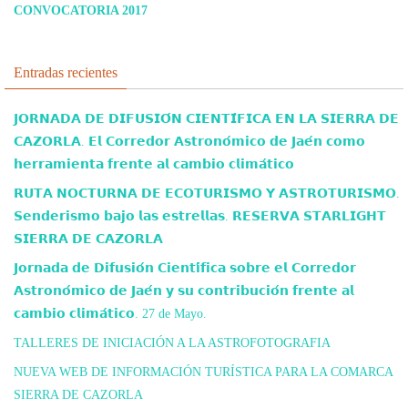
CONVOCATORIA 2017
Entradas recientes
𝗝𝗢𝗥𝗡𝗔𝗗𝗔 𝗗𝗘 𝗗𝗜𝗙𝗨𝗦𝗜𝗢́𝗡 𝗖𝗜𝗘𝗡𝗧𝗜́𝗙𝗜𝗖𝗔 𝗘𝗡 𝗟𝗔 𝗦𝗜𝗘𝗥𝗥𝗔 𝗗𝗘
𝗖𝗔𝗭𝗢𝗥𝗟𝗔. 𝗘𝗹 𝗖𝗼𝗿𝗿𝗲𝗱𝗼𝗿 𝗔𝘀𝘁𝗿𝗼𝗻𝗼́𝗺𝗶𝗰𝗼 𝗱𝗲 𝗝𝗮𝗲́𝗻 𝗰𝗼𝗺𝗼
𝗵𝗲𝗿𝗿𝗮𝗺𝗶𝗲𝗻𝘁𝗮 𝗳𝗿𝗲𝗻𝘁𝗲 𝗮𝗹 𝗰𝗮𝗺𝗯𝗶𝗼 𝗰𝗹𝗶𝗺𝗮́𝘁𝗶𝗰𝗼
𝗥𝗨𝗧𝗔 𝗡𝗢𝗖𝗧𝗨𝗥𝗡𝗔 𝗗𝗘 𝗘𝗖𝗢𝗧𝗨𝗥𝗜𝗦𝗠𝗢 𝗬 𝗔𝗦𝗧𝗥𝗢𝗧𝗨𝗥𝗜𝗦𝗠𝗢.
𝗦𝗲𝗻𝗱𝗲𝗿𝗶𝘀𝗺𝗼 𝗯𝗮𝗷𝗼 𝗹𝗮𝘀 𝗲𝘀𝘁𝗿𝗲𝗹𝗹𝗮𝘀. 𝗥𝗘𝗦𝗘𝗥𝗩𝗔 𝗦𝗧𝗔𝗥𝗟𝗜𝗚𝗛𝗧
𝗦𝗜𝗘𝗥𝗥𝗔 𝗗𝗘 𝗖𝗔𝗭𝗢𝗥𝗟𝗔
𝗝𝗼𝗿𝗻𝗮𝗱𝗮 𝗱𝗲 𝗗𝗶𝗳𝘂𝘀𝗶𝗼́𝗻 𝗖𝗶𝗲𝗻𝘁𝗶́𝗳𝗶𝗰𝗮 𝘀𝗼𝗯𝗿𝗲 𝗲𝗹 𝗖𝗼𝗿𝗿𝗲𝗱𝗼𝗿
𝗔𝘀𝘁𝗿𝗼𝗻𝗼́𝗺𝗶𝗰𝗼 𝗱𝗲 𝗝𝗮𝗲́𝗻 𝘆 𝘀𝘂 𝗰𝗼𝗻𝘁𝗿𝗶𝗯𝘂𝗰𝗶𝗼́𝗻 𝗳𝗿𝗲𝗻𝘁𝗲 𝗮𝗹
𝗰𝗮𝗺𝗯𝗶𝗼 𝗰𝗹𝗶𝗺𝗮́𝘁𝗶𝗰𝗼. 27 de Mayo.
TALLERES DE INICIACIÓN A LA ASTROFOTOGRAFIA
NUEVA WEB DE INFORMACIÓN TURÍSTICA PARA LA COMARCA
SIERRA DE CAZORLA