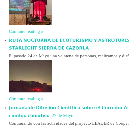
Continue reading »
𝗥𝗨𝗧𝗔 𝗡𝗢𝗖𝗧𝗨𝗥𝗡𝗔 𝗗𝗘 𝗘𝗖𝗢𝗧𝗨𝗥𝗜𝗦𝗠𝗢 𝗬 𝗔𝗦𝗧𝗥𝗢𝗧𝗨𝗥𝗜𝗦𝗠𝗢.
𝗦𝗧𝗔𝗥𝗟𝗜𝗚𝗛𝗧 𝗦𝗜𝗘𝗥𝗥𝗔 𝗗𝗘 𝗖𝗔𝗭𝗢𝗥𝗟𝗔
El pasado 24 de Mayo una veintena de personas, realizamos y dis
Continue reading »
𝗝𝗼𝗿𝗻𝗮𝗱𝗮 𝗱𝗲 𝗗𝗶𝗳𝘂𝘀𝗶𝗼́𝗻 𝗖𝗶𝗲𝗻𝘁𝗶́𝗳𝗶𝗰𝗮 𝘀𝗼𝗯𝗿𝗲 𝗲𝗹 𝗖𝗼𝗿𝗿𝗲𝗱𝗼𝗿 𝗔
𝗰𝗮𝗺𝗯𝗶𝗼 𝗰𝗹𝗶𝗺𝗮́𝘁𝗶𝗰𝗼. 27 de Mayo.
Continuando con las actividades del proyecto LEADER de Cooperación “𝑪𝙊