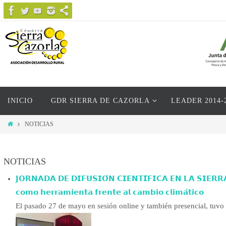
Ir
al
contenido
Ir
INICIO
GDR SIERRA DE CAZORLA
LEADER 2014-
al
contenido
Inicio
NOTICIAS
NOTICIAS
𝗝𝗢𝗥𝗡𝗔𝗗𝗔 𝗗𝗘 𝗗𝗜𝗙𝗨𝗦𝗜𝗢́𝗡 𝗖𝗜𝗘𝗡𝗧𝗜́𝗙𝗜𝗖𝗔 𝗘𝗡 𝗟𝗔 𝗦𝗜𝗘𝗥𝗥𝗔 
𝗰𝗼𝗺𝗼 𝗵𝗲𝗿𝗿𝗮𝗺𝗶𝗲𝗻𝘁𝗮 𝗳𝗿𝗲𝗻𝘁𝗲 𝗮𝗹 𝗰𝗮𝗺𝗯𝗶𝗼 𝗰𝗹𝗶𝗺𝗮́𝘁𝗶𝗰𝗼
El pasado 27 de mayo en sesión online y también presencial, tuvo