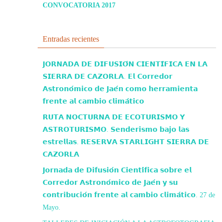
CONVOCATORIA 2017
Entradas recientes
𝗝𝗢𝗥𝗡𝗔𝗗𝗔 𝗗𝗘 𝗗𝗜𝗙𝗨𝗦𝗜𝗢́𝗡 𝗖𝗜𝗘𝗡𝗧𝗜́𝗙𝗜𝗖𝗔 𝗘𝗡 𝗟𝗔
𝗦𝗜𝗘𝗥𝗥𝗔 𝗗𝗘 𝗖𝗔𝗭𝗢𝗥𝗟𝗔. 𝗘𝗹 𝗖𝗼𝗿𝗿𝗲𝗱𝗼𝗿
𝗔𝘀𝘁𝗿𝗼𝗻𝗼́𝗺𝗶𝗰𝗼 𝗱𝗲 𝗝𝗮𝗲́𝗻 𝗰𝗼𝗺𝗼 𝗵𝗲𝗿𝗿𝗮𝗺𝗶𝗲𝗻𝘁𝗮
𝗳𝗿𝗲𝗻𝘁𝗲 𝗮𝗹 𝗰𝗮𝗺𝗯𝗶𝗼 𝗰𝗹𝗶𝗺𝗮́𝘁𝗶𝗰𝗼
𝗥𝗨𝗧𝗔 𝗡𝗢𝗖𝗧𝗨𝗥𝗡𝗔 𝗗𝗘 𝗘𝗖𝗢𝗧𝗨𝗥𝗜𝗦𝗠𝗢 𝗬
𝗔𝗦𝗧𝗥𝗢𝗧𝗨𝗥𝗜𝗦𝗠𝗢. 𝗦𝗲𝗻𝗱𝗲𝗿𝗶𝘀𝗺𝗼 𝗯𝗮𝗷𝗼 𝗹𝗮𝘀
𝗲𝘀𝘁𝗿𝗲𝗹𝗹𝗮𝘀. 𝗥𝗘𝗦𝗘𝗥𝗩𝗔 𝗦𝗧𝗔𝗥𝗟𝗜𝗚𝗛𝗧 𝗦𝗜𝗘𝗥𝗥𝗔 𝗗𝗘
𝗖𝗔𝗭𝗢𝗥𝗟𝗔
𝗝𝗼𝗿𝗻𝗮𝗱𝗮 𝗱𝗲 𝗗𝗶𝗳𝘂𝘀𝗶𝗼́𝗻 𝗖𝗶𝗲𝗻𝘁𝗶́𝗳𝗶𝗰𝗮 𝘀𝗼𝗯𝗿𝗲 𝗲𝗹
𝗖𝗼𝗿𝗿𝗲𝗱𝗼𝗿 𝗔𝘀𝘁𝗿𝗼𝗻𝗼́𝗺𝗶𝗰𝗼 𝗱𝗲 𝗝𝗮𝗲́𝗻 𝘆 𝘀𝘂
𝗰𝗼𝗻𝘁𝗿𝗶𝗯𝘂𝗰𝗶𝗼́𝗻 𝗳𝗿𝗲𝗻𝘁𝗲 𝗮𝗹 𝗰𝗮𝗺𝗯𝗶𝗼 𝗰𝗹𝗶𝗺𝗮́𝘁𝗶𝗰𝗼. 27 de
Mayo.