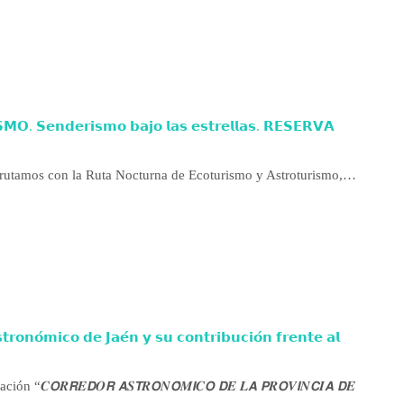
 𝗦𝗲𝗻𝗱𝗲𝗿𝗶𝘀𝗺𝗼 𝗯𝗮𝗷𝗼 𝗹𝗮𝘀 𝗲𝘀𝘁𝗿𝗲𝗹𝗹𝗮𝘀. 𝗥𝗘𝗦𝗘𝗥𝗩𝗔
frutamos con la Ruta Nocturna de Ecoturismo y Astroturismo,…
𝘁𝗿𝗼𝗻𝗼́𝗺𝗶𝗰𝗼 𝗱𝗲 𝗝𝗮𝗲́𝗻 𝘆 𝘀𝘂 𝗰𝗼𝗻𝘁𝗿𝗶𝗯𝘂𝗰𝗶𝗼́𝗻 𝗳𝗿𝗲𝗻𝘁𝗲 𝗮𝗹
𝙍𝑬𝘿𝑶𝙍 𝘼𝑺𝙏𝑹𝙊𝑵𝙊́𝑴𝙄𝑪𝙊 𝘿𝑬 𝑳𝘼 𝙋𝑹𝙊𝑽𝙄𝑵𝘾𝑰𝘼 𝘿𝑬