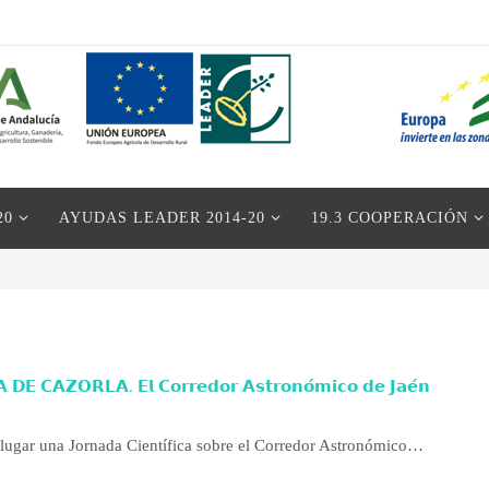
20
AYUDAS LEADER 2014-20
19.3 COOPERACIÓN
𝗘 𝗖𝗔𝗭𝗢𝗥𝗟𝗔. 𝗘𝗹 𝗖𝗼𝗿𝗿𝗲𝗱𝗼𝗿 𝗔𝘀𝘁𝗿𝗼𝗻𝗼́𝗺𝗶𝗰𝗼 𝗱𝗲 𝗝𝗮𝗲́𝗻
 lugar una Jornada Científica sobre el Corredor Astronómico…